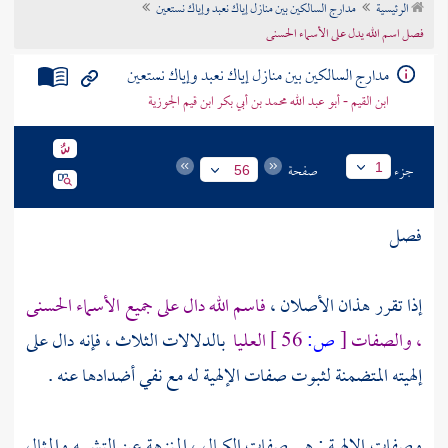
الرئيسية
مدارج السالكين بين منازل إياك نعبد وإياك نستعين
تراجم الأعلام
فصل اسم الله يدل على الأسماء الحسنى
مدارج السالكين بين منازل إياك نعبد وإياك نستعين
ابن القيم - أبو عبد الله محمد بن أبي بكر ابن قيم الجوزية
جزء
صفحة
1
56
فصل
إذا تقرر هذان الأصلان ،
فاسم الله دال على جميع الأسماء الحسنى
، والصفات
[
ص:
56 ]
العليا
بالدلالات الثلاث ، فإنه دال على
إلهيته المتضمنة لثبوت صفات الإلهية له مع نفي أضدادها عنه .
وصفات الإلهية : هي صفات الكمال ، المنزهة عن التشبيه والمثال