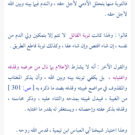
فالتوبة منها بتحلل الآدمي لأجل حقه ، والندم فيما بينه وبين الله
لأجل حقه .
قالوا : ولهذا كانت
توبة القاتل
لا تتم إلا بتمكين ولي الدم من
نفسه ، إن شاء اقتص وإن شاء عفا ، وكذلك توبة قاطع الطريق .
والقول الآخر : أنه لا يشترط
الإعلام بما نال من عرضه وقذفه
واغتيابه ،
بل يكفي توبته بينه وبين الله ، وأن يذكر المغتاب
والمقذوف في مواضع غيبته وقذفه بضد ما ذكره به
[
ص:
301 ]
من الغيبة ، فيبدل غيبته بمدحه والثناء عليه ، وذكر محاسنه ،
وقذفه بذكر عفته وإحصانه ، ويستغفر له بقدر ما اغتابه .
وهذا اختيار شيخنا
أبي العباس ابن تيمية
، قدس الله روحه .