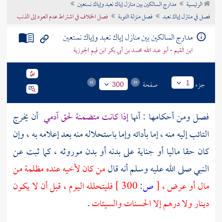
الرئيسية
مدارج السالكين بين منازل إياك نعبد وإياك نستعين
تراجم الأعلام
فصل في منازل إياك نعبد
فصل منزلة التوبة
فصل الخلاف في اشتراط عدم العود إلى الذنب
مدارج السالكين بين منازل إياك نعبد وإياك نستعين
ابن القيم - أبو عبد الله محمد بن أبي بكر ابن قيم الجوزية
جزء
صفحة
1
300
فصل ومن أحكامها : أنها
إذا كانت متضمنة لحق آدمي
أن يخرج
التائب إليه منه ، إما بأدائه وإما باستحلاله منه بعد إعلامه به ، وإن
كان حقا ماليا أو جناية على بدنه أو بدن موروثه ، كما ثبت عن
النبي صلى الله عليه وسلم أنه قال
من كان لأخيه عنده مظلمة من
مال أو عرض ،
[
ص:
300 ]
فليتحلله اليوم ، قبل أن لا يكون
دينار ولا درهم إلا الحسنات والسيئات
.