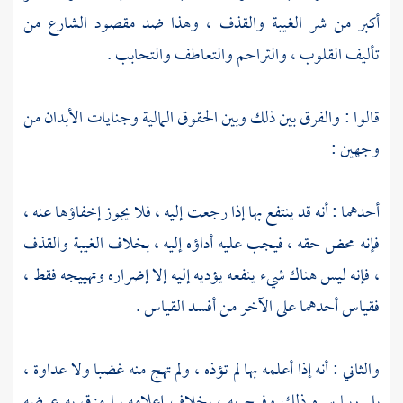
أكبر من شر الغيبة والقذف ، وهذا ضد مقصود الشارع من
تأليف القلوب ، والتراحم والتعاطف والتحابب .
قالوا : والفرق بين ذلك وبين الحقوق المالية وجنايات الأبدان من
وجهين :
أحدهما : أنه قد ينتفع بها إذا رجعت إليه ، فلا يجوز إخفاؤها عنه ،
فإنه محض حقه ، فيجب عليه أداؤه إليه ، بخلاف الغيبة والقذف
، فإنه ليس هناك شيء ينفعه يؤديه إليه إلا إضراره وتهييجه فقط ،
فقياس أحدهما على الآخر من أفسد القياس .
والثاني : أنه إذا أعلمه بها لم تؤذه ، ولم تهج منه غضبا ولا عداوة ،
بل ربما سره ذلك وفرح به ، بخلاف إعلامه بما مزق به عرضه