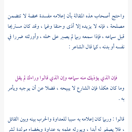
واحتج أصحاب هذه المقالة بأن إعلامه مفسدة محضة لا تتضمن
مصلحة ، فإنه لا يزيده إلا أذى وحنقا وغما ، وقد كان مستريحا
قبل سماعه ، فإذا سمعه ربما لم يصبر على حمله ، وأورثته ضررا في
نفسه أو بدنه ، كما قال الشاعر :
فإن الذي يؤذيك منه سماعه وإن الذي قالوا وراءك لم يقل
وما كان هكذا فإن الشارع لا يبيحه ، فضلا عن أن يوجبه ويأمر
به .
قالوا : وربما كان إعلامه به سببا للعداوة والحرب بينه وبين القائل
، فلا يصفو له أبدا ، ويورثه علمه به عداوة وبغضاء مولدة لشر