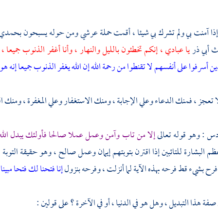
إذا آمنت بي ولم تشرك بي شيئا ، أقمت حملة عرشي ومن حوله يسبحون بحمد
ث أبي ذر
يا عبادي ، إنكم تخطئون بالليل والنهار ، وأنا أغفر الذنوب جميعا ،
ن أسرفوا على أنفسهم لا تقنطوا من رحمة الله إن الله يغفر الذنوب جميعا إنه ه
ا تعجز ، فمنك الدعاء وعلي الإجابة ، ومنك الاستغفار وعلي المغفرة ، ومنك 
دس : وهو قوله تعالى
إلا من تاب وآمن وعمل عملا صالحا فأولئك يبدل الله
م البشارة للتائبين إذا اقترن بتوبتهم إيمان وعمل صالح ، وهو حقيقة التوبة 
رح بشيء قط فرحه بهذه الآية لما أنزلت ، وفرحه بنزول
إنا فتحنا لك فتحا مبينا
صفة هذا التبديل ، وهل هو في الدنيا ، أو في الآخرة ؟ على قولين :