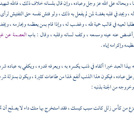
بها ، وبحاله على الله عز وجل وعباده ، وإن قال بلسانه خلاف ذلك ، فالله شهيد 
ه ، ويجد في قلبه بغضة لمن لم يفعل به ذلك ، ولو فتش نفسه حق التفتيش لرأى ف
طلبا لعيبه في قالب حمية لله ، وغضب له ، وإذا قام بمن يعظمه ويحترمه ، ويخ
وأغمض عنه عينه وسمعه ، وكف لسانه وقلبه ، وقال : باب
العصمة عن غير
يمه وإكرامه إياه .
لله بهذا العبد خيرا ألقاه في ذنب يكسره به ، ويعرفه قدره ، ويكفي به عباده 
 وعلى عباده ، فيكون هذا الذنب أنفع لهذا من طاعات كثيرة ، ويكون بمنزلة شرب
خروجه من الجنة بذنبه :
جزع من كأس زلل كانت سبب كيسك ، فقد استخرج بها منك داء لا يصلح أن تجاور