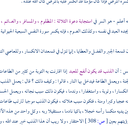
سره المرض فإذا كان مؤمنا قد انكسر قلبه بالمرض كان الله عنده .
ه أعلم - هو السر في
استجابة دعوة الثلاثة : المظلوم ، والمسافر ، والصائم ،
جده العبد في نفسه ، وكذلك الصوم ، فإنه يكسر سورة النفس السبعية الحيوانية ، 
 شمعة الجبر والفضل والعطايا ، إنما تنزل في شمعدان الانكسار ، وللعاصي ا
مس : أن
الذنب قد يكون أنفع للعبد
إذا اقترنت به التوبة من كثير من الطاع
جنة ، ويعمل الطاعة فيدخل بها النار ، قالوا : وكيف ذلك ؟ قال : يعمل الذنب 
كسارا ، وتوبة ، واستغفارا ، وندما ، فيكون ذلك سبب نجاته ، ويعمل الحسنة 
ه عجبا وكبرا ومنة ، فتكون سبب هلاكه ، فيكون الذنب موجبا لترتب طاعات 
ن يديه منكسا رأسه خجلا ، باكيا نادما ، مستقيلا ربه ، وكل واحد من هذه الآ
ؤيتهم بعين
[
ص:
308 ]
الاحتقار ، ولا ريب أن هذا الذنب خير عند الله ، 