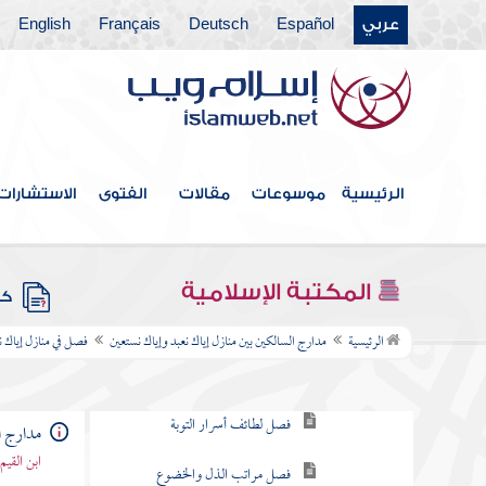
شرائط التوبة
عربي
Español
Deutsch
Français
English
حقائق التوبة وعلامة قبولها
فصل أعذار الخليقة منها محمود
ومنها مذموم
فصل من حقائق التوبة طلب أعذار
الرئيسية
موسوعات
مقالات
الفتوى
الاستشارات
الخليقة
فصل دفع القدر بالقدر
المكتبة الإسلامية
كتب
فصل سرائر حقيقة التوبة
الرئيسية
مدارج السالكين بين منازل إياك نعبد وإياك نستعين
فصل في منازل إياك ن
فصل التوبة من التوبة
فصل لطائف أسرار التوبة
مدارج ا
ابن القيم
فصل مراتب الذل والخضوع