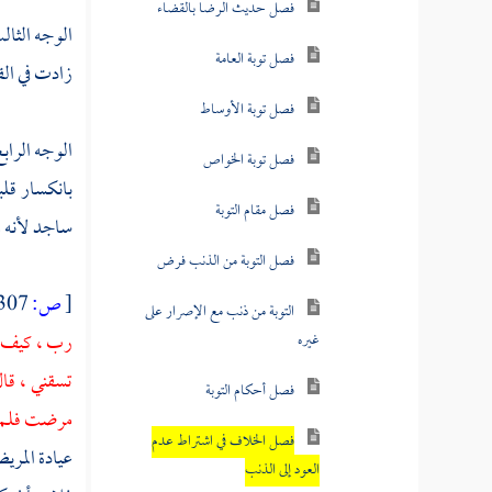
فصل حديث الرضا بالقضاء
الوجه الثالث
فصل توبة العامة
زادت في الق
فصل توبة الأوساط
الوجه الرابع
فصل توبة الخواص
بانكسار قلب
فصل مقام التوبة
ساجد لأنه م
فصل التوبة من الذنب فرض
[
ص:
307 ]
التوبة من ذنب مع الإصرار على
رب ، كيف أ
غيره
تسقني ، قا
فصل أحكام التوبة
مرضت فلم تع
فصل الخلاف في اشتراط عدم
عيادة المري
العود إلى الذنب