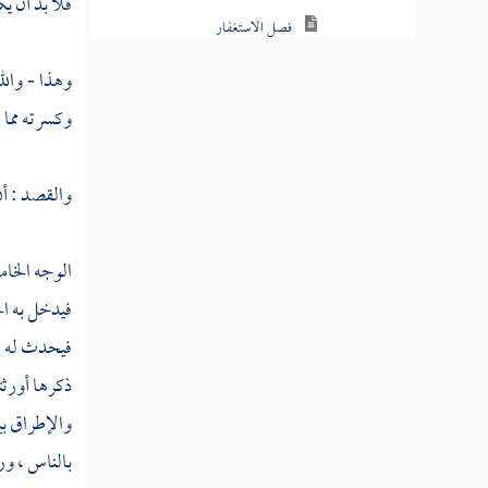
فلا بد أن يك
فصل الاستغفار
وهذا - والل
فصل التوبة النصوح
وكسرته مما ي
فصل في الفرق بين تكفير السيئات
ومغفرة الذنوب
والقصد : أن
فصل توبة العبد بين توبتين من ربه
فصل مبدأ التوبة ومنتهاها
الوجه الخا
فيدخل به ال
فصل الذنوب صغائر وكبائر
فيحدث له ان
فصل اللمم
ذكرها أورثت
فصل الكبائر
والإطراق بي
فصل الأحوال التي تكون معها
بالناس ، ور
الكبيرة صغيرة وبالعكس