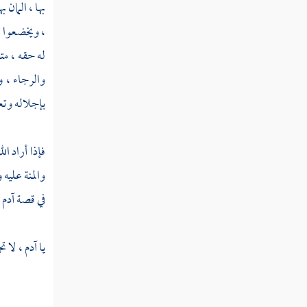
بها ، المان 
، ويخضعوا ل
فصل قوة الإيمان والعلم التي
يسامح صاحبها بما لا يسامح به غيره
له حقه ، مت
فصل في أجناس ما يتاب منه
والرجاء ، 
بإجلاله وتعظ
فصل ومن أحكام التوبة
فصل حقوق العباد
فإذا أراد ا
فصل هل من ذنوب لا تقبل توبته
والمنة عليه
أم لا
في قصة
آدم
و
فصل تاب القاتل وسلم نفسه فقتل
قصاصا هل يبقى عليه يوم القيامة
يا
آدم ،
لا ت
للمقتول حق
فصل في مشاهد الخلق في
المعصية