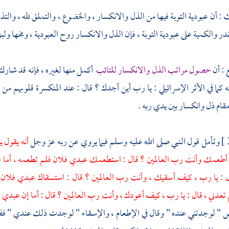
 : أن عبودية التوبة فيها من الذل والانكسار ، والخضوع ، والتملق لله ، والتذ
در والكمية على عبودية التوبة ، فإن الذل والانكسار روح العبودية ، ومخها ولب
 : أن
حصول مراتب الذل والانكسار للتائب
أكمل منها لغيره ، فإنه قد شارك م
ه كما في الأثر الإسرائيلي : يا رب أين أجدك ؟ قال : عند المنكسرة قلوبهم 
قام ذل وانكسار بين يدي ربه .
وتأمل قول النبي صلى الله عليه وسلم فيما يروي عن ربه عز وجل
أنه يقول يو
طعمك وأنت رب العالمين ؟ قال : استطعمك عبدي فلان فلم تطعمه ، أما 
ل : يا رب ، كيف أسقيك ، وأنت رب العالمين ؟ قال : استسقاك عبدي فلان 
دني ، قال : يا رب ، كيف أعودك ، وأنت رب العالمين ؟ قال : أما إن عبدي ف
ض " لوجدتني عنده " وقال في الإطعام ، والإسقاء " لوجدت ذلك عندي " ففر