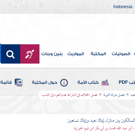
Indonesia
الصوتيات
المكتبة
المواريث
بنين وبنات
 PDF
كتاب الأمة
حول المكتبة
قائمة 
عبد
فصل منزلة التوبة
فصل الخلاف في اشتراط عدم العود إلى الذنب
لسالكين بين منازل إياك نعبد وإياك نستعين
 - أبو عبد الله محمد بن أبي بكر ابن قيم الجوزية