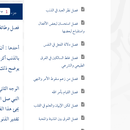
فصل نظر العبد في الذنب
جزء
1
فصل استحسان لبعض الأفعال
فصل وطائفة
واستقباح لبعضها
فصل دلالة الفعل في النفس
أحدها : أن
بالذنب أكرم 
فصل غلط السالكين في الفرق
الطبيعي والشرعي
يوضح ذلك 
فصل من زعم سقوط الأمر والنهي
الوجه الثان
فصل القيام بأمر الله
النبي صلى ا
فصل تمكن الإيمان والعلم في القلب
يجئ هذا الف
تقدير الذنوب
فصل الفرق بين المشيئة والمحبة