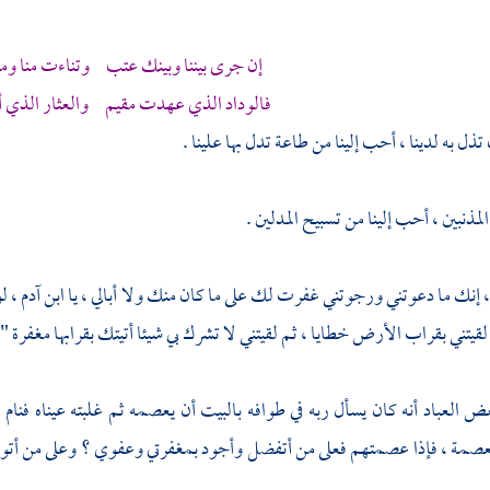
إن جرى بيننا وبينك عتب وتناءت منا ومن
فالوداد الذي عهدت مقيم والعثار الذي 
ذل به لدينا ، أحب إلينا من طاعة تدل بها علينا .
المذنبين ، أحب إلينا من تسبيح المدلين .
،
إنك ما دعوتني ورجوتني غفرت لك على ما كان منك ولا أبالي ، يا ابن
آدم ،
لو
لقيتني بقراب الأرض خطايا ، ثم لقيتني لا تشرك بي شيئا أتيتك بقرابها مغفرة " 
 العباد أنه كان يسأل ربه في طوافه بالبيت أن يعصمه ثم غلبته عيناه فنا
لعصمة ، فإذا عصمتهم فعلى من أتفضل وأجود بمغفرتي وعفوي ؟ وعلى من أت