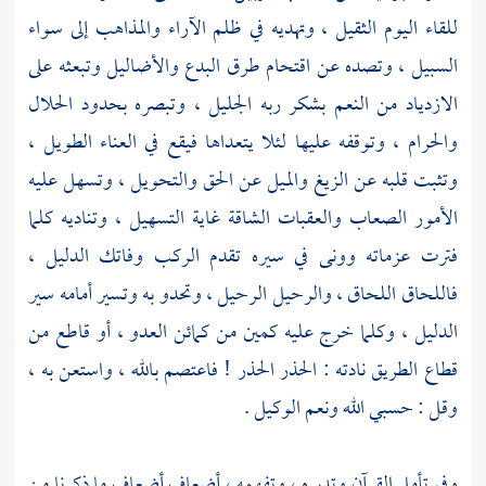
للقاء اليوم الثقيل ، وتهديه في ظلم الآراء والمذاهب إلى سواء
السبيل ، وتصده عن اقتحام طرق البدع والأضاليل وتبعثه على
الازدياد من النعم بشكر ربه الجليل ، وتبصره بحدود الحلال
والحرام ، وتوقفه عليها لئلا يتعداها فيقع في العناء الطويل ،
وتثبت قلبه عن الزيغ والميل عن الحق والتحويل ، وتسهل عليه
الأمور الصعاب والعقبات الشاقة غاية التسهيل ، وتناديه كلما
فترت عزماته وونى في سيره تقدم الركب وفاتك الدليل ،
فاللحاق اللحاق ، والرحيل الرحيل ، وتحدو به وتسير أمامه سير
الدليل ، وكلما خرج عليه كمين من كمائن العدو ، أو قاطع من
قطاع الطريق نادته : الحذر الحذر ! فاعتصم بالله ، واستعن به ،
وقل : حسبي الله ونعم الوكيل .
وفي تأمل القرآن وتدبره ، وتفهمه ، أضعاف أضعاف ما ذكرنا من