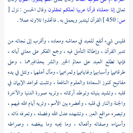
تعالى
إنا جعلناه قرآنا عربيا لعلكم تعقلون
وقال
الحسن
: نزل
[
ص:
450 ]
القرآن ليتدبر ويعمل به . فاتخذوا تلاوته عملا .
فليس شيء أنفع للعبد في معاشه ومعاده ، وأقرب إلى نجاته من
تدبر القرآن ، وإطالة التأمل فيه ، وجمع الفكر على معاني آياته ،
فإنها تطلع العبد على معالم الخير والشر بحذافيرهما ، وعلى
طرقاتهما وأسبابهما وغاياتهما وثمراتهما ، ومآل أهلهما ، وتتل في يده
مفاتيح كنوز السعادة والعلوم النافعة ، وتثبت قواعد الإيمان في
قلبه ، وتشيد بنيانه وتوطد أركانه ، وتريه صورة الدنيا والآخرة
والجنة والنار في قلبه ، وتحضره بين الأمم ، وتريه أيام الله فيهم ،
وتبصره مواقع العبر ، وتشهده عدل الله وفضله ، وتعرفه ذاته ،
وأسماءه وصفاته وأفعاله ، وما يحبه وما يبغضه ، وصراطه