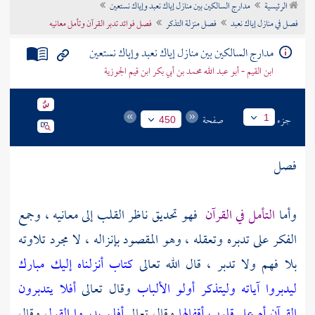
الرئيسية
مدارج السالكين بين منازل إياك نعبد وإياك نستعين
تراجم الأعلام
فصل في منازل إياك نعبد
فصل منزلة التذكر
فصل فوائد تدبر القرآن وتأمل معانيه
مدارج السالكين بين منازل إياك نعبد وإياك نستعين
ابن القيم - أبو عبد الله محمد بن أبي بكر ابن قيم الجوزية
جزء
صفحة
1
450
فصل
وأما
التأمل في القرآن
فهو تحديق ناظر القلب إلى معانيه ، وجمع
الفكر على تدبره وتعقله ، وهو المقصود بإنزاله ، لا مجرد تلاوته
بلا فهم ولا تدبر ، قال الله تعالى
كتاب أنزلناه إليك مبارك
ليدبروا آياته وليتذكر أولو الألباب
وقال تعالى
أفلا يتدبرون
القرآن أم على قلوب أقفالها
وقال تعالى
أفلم يدبروا القول
وقال