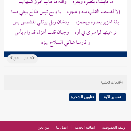
ما قابلتك بنصره وبعزه والله ما هاب امرؤ شبهاتهم
إلا لضعف القلب منه وعجزه يا ويح تيس ظالع يبغي مسا
بقة الهزبر بعدوه وبجمزه ودخان زبل يرتقي للشمس يس
تر عينها لما سرى في أزه وجبان قلب أعزل قد رام يأس
ر فارسا شاكي السلاح بهزه
السابق
التالي
الخدمات العلمية
تفسير الآية
عناوين الشجرة
وثيقة الخصوصية
اتفاقية الخدمة
اتصل بنا
من نحن