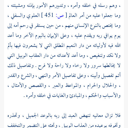
، وهم رسله في خلقه وأمره ، وتدبيرهم الأمور بإذنه ومشيئته ،
وما جعلوا عليه من أمر العالم
[
ص:
451 ]
العلوي والسفلي ،
وما يختص بالنوع الإنساني منهم ، من حين يستقر في رحم أمه إلى
يوم يوافي ربه ويقدم عليه ، وعلى الإيمان باليوم الآخر وما أعد
الله فيه لأوليائه من دار النعيم المطلق التي لا يشعرون فيها بألم
ولا نكد وتنغيص ، وما أعد لأعدائه من دار العقاب الوبيل التي
لا يخالطها سرور ولا رخاء ولا راحة ولا فرح . وتفاصيل ذلك
أتم تفصيل وأبينه ، وعلى تفاصيل الأمر والنهي ، والشرع والقدر
، والحلال والحرام ، والمواعظ والعبر ، والقصص والأمثال ،
والأسباب والحكم ، والمبادئ والغايات في خلقه وأمره .
فلا تزال معانيه تنهض العبد إلى ربه بالوعد الجميل ، وتحذره
وتخوفه بوعيده من العذاب الوبيل ، وتحثه على التضمر والتخفف