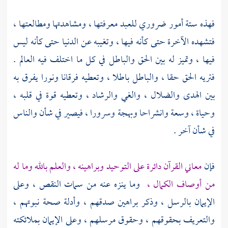
فهذه ستة أمور ضروري للعبد معرفتها ، ومشاهدتها ومطالعتها ،
فتشهده الآخرة حتى كأنه فيها ، وتغيبه عن الدنيا حتى كأنه ليس
فيها ، وتميز له بين الحق والباطل في كل ما اختلف فيه العالم .
فتريه الحق حقا ، والباطل باطلا ، وتعطيه فرقانا ونورا يفرق به
بين الهدى والضلال ، والغي والرشاد ، وتعطيه قوة في قلبه ،
وحياة ، وسعة وانشراحا وبهجة وسرورا ، فيصير في شأن والناس
في شأن آخر .
فإن
معاني القرآن دائرة على التوحيد وبراهينه ، والعلم بالله وما له
من أوصاف الكمال ،
وما ينزه عنه من سمات النقص ، وعلى
الإيمان بالرسل ، وذكر براهين صدقهم ، وأدلة صحة نبوتهم ،
والتعريف بحقوقهم ، وحقوق مرسلهم ، وعلى الإيمان بملائكته