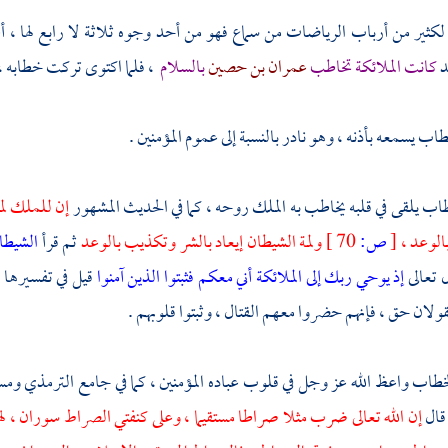
 لكثير من أرباب الرياضات من سماع فهو من أحد وجوه ثلاثة لا رابع لها ، أع
د
كانت الملائكة تخاطب
عمران بن حصين
بالسلام
، فلما اكتوى تركت خطابه ،
ب يسمعه بأذنه ، وهو نادر بالنسبة إلى عموم المؤمنين .
طاب يلقى في قلبه يخاطب به الملك روحه ، كما في الحديث المشهور
إن للملك لمة
الوعد ،
[
ص:
70 ]
ولمة الشيطان إيعاد بالشر وتكذيب بالوعد
ثم قرأ
الشيطان
 تعالى
إذ يوحي ربك إلى الملائكة أني معكم فثبتوا الذين آمنوا
قيل في تفسيرها 
قولان حق ، فإنهم حضروا معهم القتال ، وثبتوا قلوبهم .
طاب واعظ الله عز وجل في قلوب عباده المؤمنين ، كما في جامع
الترمذي
ومس
قال
إن الله تعالى ضرب مثلا صراطا مستقيما ، وعلى كنفتي الصراط سوران ، له