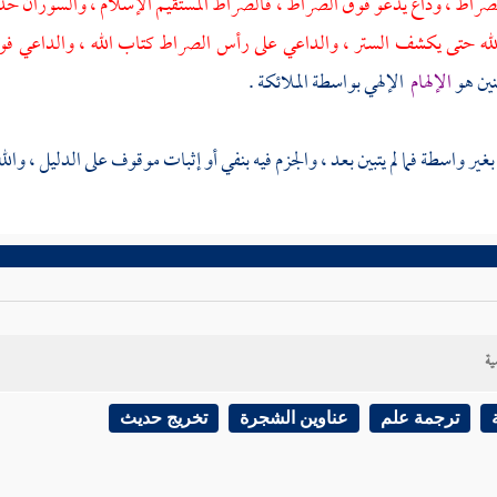
راط ، وداع يدعو فوق الصراط ، فالصراط المستقيم الإسلام ، والسوران حدود ا
له حتى يكشف الستر ، والداعي على رأس الصراط كتاب الله ، والداعي ف
نين هو
الإلهام
الإلهي بواسطة الملائكة .
غير واسطة فما لم يتبين بعد ، والجزم فيه بنفي أو إثبات موقوف على الدليل ، والله
ية
ترجمة علم
عناوين الشجرة
تخريج حديث