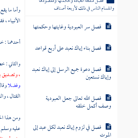
فصل أهل مقام إياك نعبد لهم في
وأما ما يقع
أفضل العبادة وأنفعها وأحقها بالإيثار
والتخصيص أربع طرق
الأنبياء ، فق
فصل منفعة العبادة وحكمتها ومقصودها
أحدهما : خطا
وانقسام الناس في ذلك لأربعة أصناف
فصل سر العبودية وغايتها وحكمتها
والثاني : خ
، وتصديق ب
فصل بناء إياك نعبد على أربع قواعد
وفضلا
وقال
القتال ، وال
فصل دعوة جميع الرسل إلى إياك نعبد
وإياك نستعين
ومن هذا الخ
عليه وسلم 
فصل الله تعالى جعل العبودية