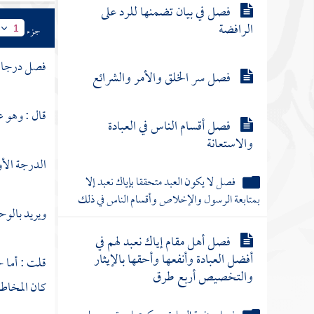
فصل في بيان تضمنها للرد على من
جزء
1
قال بقدم العالم
فصل درجات 
فصل في بيان تضمنها للرد على
الرافضة
قال : وهو 
فصل سر الخلق والأمر والشرائع
الدرجة الأول
فصل أقسام الناس في العبادة
ويريد بالوح
والاستعانة
قلت : أما 
فصل لا يكون العبد متحققا بإياك نعبد إلا
بمتابعة الرسول والإخلاص وأقسام الناس في ذلك
كان المخاط