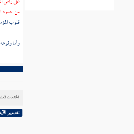
على رأس الص
وصف أكمل خلقه
من حدود ال
قلوب المؤم
فصل في لزوم إياك نعبد لكل عبد إلى
الموت
وأما وقوعه ب
فصل في انقسام العبودية إلى عامة
وخاصة
فصل في مراتب إياك نعبد علما
وعملا
الخدمات العلم
فصل مراتب العبودية وهي خمس عشرة مرتبة
تفسير الآية
فصل في منازل إياك نعبد