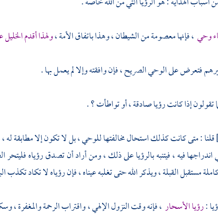
 أسباب الهداية : هو الرؤيا التي من الله خاصة .
ياء وحي
، فإنها معصومة من الشيطان ، وهذا باتفاق الأمة ،
ولهذا أقدم
الخليل
عل
يرهم فتعرض على الوحي الصريح ، فإن وافقته وإلا لم يعمل بها .
ا تقولون إذا كانت رؤيا صادقة ، أو تواطأت ؟ .
قلنا : متى كانت كذلك استحال مخالفتها للوحي ، بل لا تكون إلا مطابقة له ، م
 اندراجها فيه ، فيتنبه بالرؤيا على ذلك ، ومن أراد أن تصدق رؤياه فليتحر ا
ملة مستقبل القبلة ، ويذكر الله حتى تغلبه عيناه ، فإن رؤياه لا تكاد تكذب البت
يا :
رؤيا الأسحار
، فإنه وقت النزول الإلهي ، واقتراب الرحمة والمغفرة ، وس