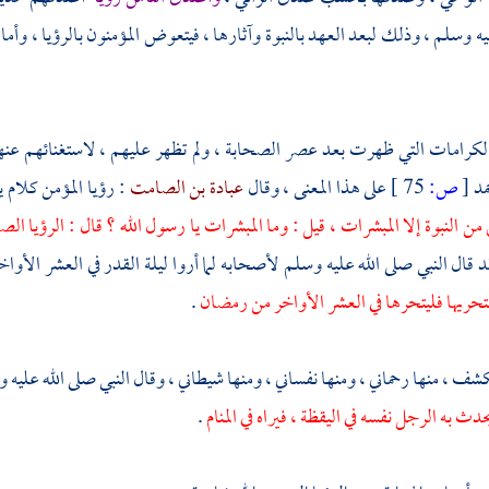
يه وسلم ، وذلك لبعد العهد بالنبوة وآثارها ، فيتعوض المؤمنون بالرؤيا ، وأما
لكرامات التي ظهرت بعد عصر الصحابة ، ولم تظهر عليهم ، لاستغنائهم عنها ب
مد
[
ص:
75 ]
على هذا المعنى ، وقال
عبادة بن الصامت
: رؤيا المؤمن كلام ي
ق من النبوة إلا المبشرات ، قيل : وما المبشرات يا رسول الله ؟ قال : الرؤيا الص
قال النبي صلى الله عليه وسلم لأصحابه لما أروا ليلة القدر في العشر الأواخ
حريها فليتحرها في العشر الأواخر من رمضان
.
كشف ، منها رحماني ، ومنها نفساني ، ومنها شيطاني ، وقال النبي صلى الله عليه
يحدث به الرجل نفسه في اليقظة ، فيراه في المنام
.