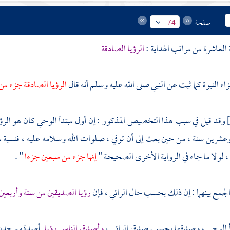
صفحة
74
 العاشرة من مراتب الهداية :
الرؤيا الصادقة
ء النبوة كما ثبت عن النبي صلى الله عليه وسلم أنه قال
الرؤيا الصادقة جزء من 
وقد قيل في سبب هذا التخصيص المذكور : إن أول مبتدأ الوحي كان هو الرؤي
شرين سنة ، من حين بعث إلى أن توفي ، صلوات الله وسلامه عليه ، فنسبة م
لولا ما جاء في الرواية الأخرى الصحيحة "
إنها جزء من سبعين جزءا
" .
الجمع بينهما : إن ذلك بحسب حال الرائي ، فإن
رؤيا الصديقين من ستة وأربعين 
دأ الوحي ، وصدقها بحسب صدق الرائي ،
وأصدق الناس رؤيا
أصدقهم حديثا 