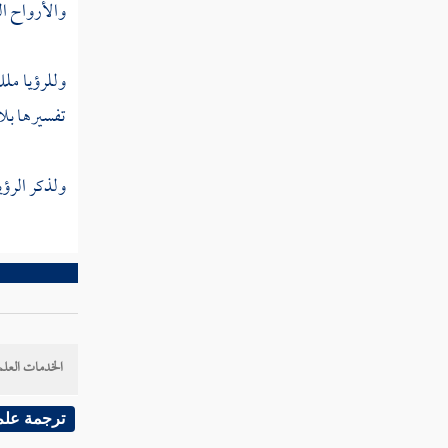
والأرواح ال
فصل أقسام الناس في العبادة
والاستعانة
وللرؤيا ملك
فصل لا يكون العبد متحققا بإياك نعبد إلا
تفسيرها بلا
بمتابعة الرسول والإخلاص وأقسام الناس في ذلك
ولذكر الرؤي
فصل أهل مقام إياك نعبد لهم في
أفضل العبادة وأنفعها وأحقها بالإيثار
والتخصيص أربع طرق
فصل منفعة العبادة وحكمتها ومقصودها
وانقسام الناس في ذلك لأربعة أصناف
الخدمات العلم
فصل سر العبودية وغايتها وحكمتها
ترجمة علم