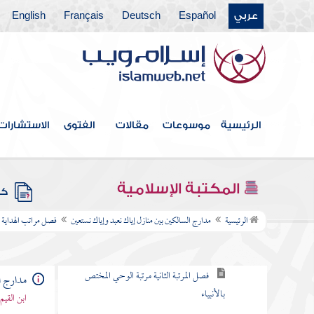
فصل اسم الله يدل على الصفة
بمفردها ويدل على الذات المجردة
عربي
Español
Deutsch
Français
English
فصل اسم الله يدل على الأسماء
الحسنى
فصل ارتباط الخلق بأسماء الله
الرئيسية
موسوعات
مقالات
الفتوى
الاستشارات
فصل ذكر أسماء الله بعد الحمد
المكتبة الإسلامية
كتب
فصل مراتب الهداية الخاصة والعامة
الرئيسية
مدارج السالكين بين منازل إياك نعبد وإياك نستعين
فصل مراتب الهداية ا
المرتبة الأولى تكليم الله
فصل المرتبة الثانية مرتبة الوحي المختص
مدارج ا
بالأنبياء
ابن القيم