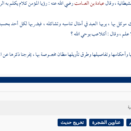
شيطانية ، وقال
عبادة بن الصامت
رضي الله عنه : رؤيا المؤمن كلام يكلم به الرب
 موكل بها ، يريها العبد في أمثال تناسبه وتشاكله ، فيضربها لكل أحد بحسب
 علم ، وقال : أتتلاعب بوحي الله ؟
ا وأحكامها وتفاصيلها وطرق تأويلها مظان مخصوصة بها ، يخرجنا ذكرها عن الم
ية
عناوين الشجرة
تخريج حديث