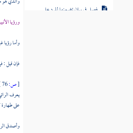
والذي هو من
فصل في بيان تضمنها للرد على
منكري النبوات
ورؤيا الأنب
فصل إذا ثبتت النبوات والرسالة
وأما رؤيا غ
ثبتت صفة التكلم والتكليم
فإن قيل : فم
فصل في بيان تضمنها للرد على من
قال بقدم العالم
[
ص:
76 ]
فصل في بيان تضمنها للرد على
يعرف الرائي
الرافضة
على طهارة كا
فصل سر الخلق والأمر والشرائع
وأصدق الرؤ