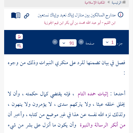
الرئيسية
مدارج السالكين بين منازل إياك نعبد وإياك نستعين
تراجم الأعلام
فصل في بيان تضمنها للرد على منكري النبوات
مدارج السالكين بين منازل إياك نعبد وإياك نستعين
ابن القيم - أبو عبد الله محمد بن أبي بكر ابن قيم الجوزية
جزء
صفحة
1
91
فصل في بيان تضمنها للرد على منكري النبوات وذلك من وجوه
:
أحدها :
إثبات حمده التام
، فإنه يقتضي كمال حكمته ، وأن لا
يخلق خلقه عبثا ، ولا يتركهم سدى ، لا يؤمرون ولا ينهون ،
ولذلك نزه الله نفسه عن هذا في غير موضع من كتابه ، وأخبر أن
من أنكر الرسالة والنبوة
وأن يكون ما أنزل على بشر من شيء