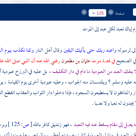
صفحة
125
 إياك نعبد لكل عبد إلى الموت
الى لرسوله
واعبد ربك حتى يأتيك اليقين
وقال أهل النار
وكنا نكذب بيوم الد
وفي الصحيح
في قصة موت
عثمان بن مظعون
رضي الله عنه أن النبي صلى الله ع
 ينفك العبد من العبودية ما دام في دار التكليف ،
بل عليه في البرزخ عبودية أ
له عليه وسلم ؟ ويلتمسان منه الجواب ، وعليه عبودية أخرى يوم القيامة ، يو
ر والمنافقون لا يستطيعون السجود ، فإذا دخلوا دار الثواب والعقاب انقطع 
يجدون له تعبا ولا نصبا .
 يصل إلى مقام يسقط عنه فيه التعبد
، فهو زنديق كافر بالله
[
ص:
125 ]
وبرس
مكن العبد في منازل العبودية كانت عبوديته أعظم ، والواجب عليه منها أكبر