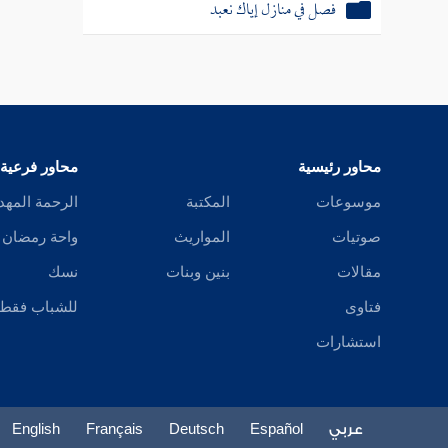
فصل في منازل إياك نعبد
محاور رئيسية
محاور فرعية
موسوعات
المكتبة
الرحمة المهد
صوتيات
المواريث
واحة رمضان
مقالات
بنين وبنات
نسك
فتاوى
للشباب فقط
استشارات
عربي
Español
Deutsch
Français
English