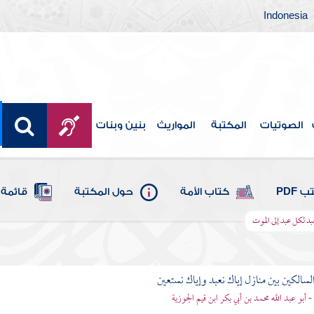
Indonesia
الصوتيات
المكتبة
المواريث
بنين وبنات
 PDF
كتاب الأمة
حول المكتبة
قائمة 
بد لكل عبد إلى الموت
لسالكين بين منازل إياك نعبد وإياك نستعين
 - أبو عبد الله محمد بن أبي بكر ابن قيم الجوزية