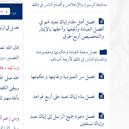
بمتابعة الرسول والإخلاص وأقسام الناس في ذلك
جزء
1
فصل أهل مقام إياك نعبد لهم في
فصل في لزوم
أفضل العبادة وأنفعها وأحقها بالإيثار
والتخصيص أربع طرق
قال الله تع
فصل منفعة العبادة وحكمتها ومقصودها
التفسير ، 
وانقسام الناس في ذلك لأربعة أصناف
وما فيه
،
فلا
فصل سر العبودية وغايتها وحكمتها
الله صلى ال
ويبقى الكفا
فصل بناء إياك نعبد على أربع قواعد
بأنفاسهم لا 
فصل دعوة جميع الرسل إلى إياك نعبد
ومن
زعم أنه
وإياك نستعين
، بل كلما ت