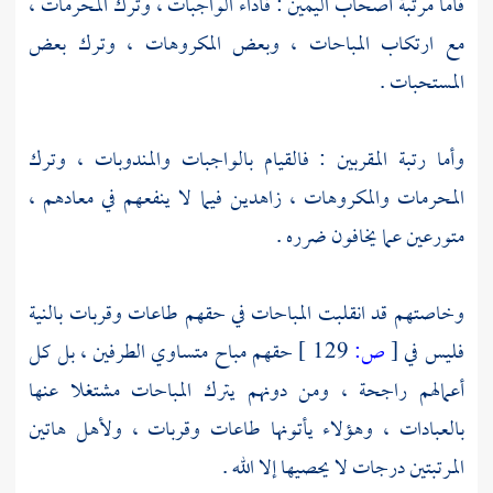
فأما مرتبة أصحاب اليمين : فأداء الواجبات ، وترك المحرمات ،
مع ارتكاب المباحات ، وبعض المكروهات ، وترك بعض
المستحبات .
وأما رتبة المقربين : فالقيام بالواجبات والمندوبات ، وترك
المحرمات والمكروهات ، زاهدين فيما لا ينفعهم في معادهم ،
متورعين عما يخافون ضرره .
وخاصتهم قد انقلبت المباحات في حقهم طاعات وقربات بالنية
فليس في
[
ص:
129 ]
حقهم مباح متساوي الطرفين ، بل كل
أعمالهم راجحة ، ومن دونهم يترك المباحات مشتغلا عنها
بالعبادات ، وهؤلاء يأتونها طاعات وقربات ، ولأهل هاتين
المرتبتين درجات لا يحصيها إلا الله .