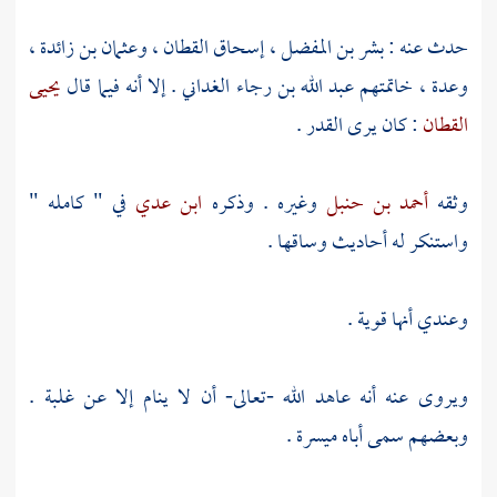
حدث عنه :
بشر بن المفضل ،
إسحاق القطان ،
وعثمان بن زائدة ،
وعدة ، خاتمتهم
عبد الله بن رجاء الغداني
. إلا أنه فيما قال
يحيى
القطان
: كان يرى القدر .
وثقه
أحمد بن حنبل
وغيره . وذكره
ابن عدي
في " كامله "
واستنكر له أحاديث وساقها .
وعندي أنها قوية .
ويروى عنه أنه عاهد الله -تعالى- أن لا ينام إلا عن غلبة .
وبعضهم سمى أباه
ميسرة
.