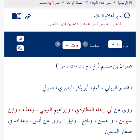
الرئيسية
سير أعلام النبلاء
الطبقة الرابعة
عمران بن مسلم
تراجم الأعلام
سير أعلام النبلاء
الذهبي - شمس الدين محمد بن أحمد بن عثمان الذهبي
جزء
صفحة
6
225
عمران بن مسلم ( خ ، م ، د ، ت ، س )
القصير الرباني ، العابد أبو بكر البصري الصوفي .
روى عن
أبي رجاء العطاردي ،
وإبراهيم التيمي ،
وعطاء ،
وابن
سيرين ،
والحسن ،
ونافع
. وقيل : روى عن
أنس
. وعداده في
صغار التابعين .