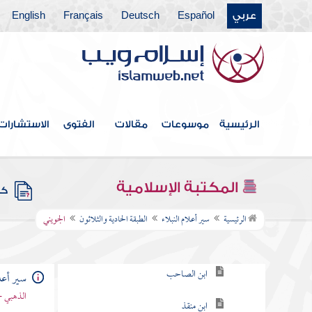
عربي
Español
Deutsch
Français
English
الطبقة الخامسة والعشرون
الطبقة السادسة والعشرون
الطبقة السابعة والعشرون
الطبقة الثامنة والعشرون
الرئيسية
موسوعات
مقالات
الفتوى
الاستشارات
الطبقة التاسعة والعشرون
الطبقة الثلاثون
المكتبة الإسلامية
كتب
الطبقة الحادية والثلاثون
الرئيسية
سير أعلام النبلاء
الطبقة الحادية والثلاثون
الجويني
ابن الصابوني
ابن الصاحب
سير أعلا
الذهبي -
ابن منقذ