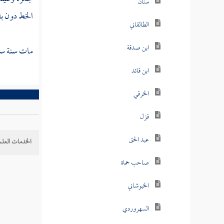
سنان
الخط دون بق
الطالقاني
ابن صدقة
مات سنة ست 
ابن قائد
الخرقي
قزل
عبد الحق
الخدمات العلم
صاحب حماة
الخبوشاني
السهروردي