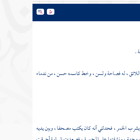
 .
نى اللائق ، له فصاحة ولسن ، وخط كاسمه حسن ، من ندماء
شرب الخمر ، فحدثني أنه كان يكتب مصحفا ، وبين يديه
وكتبت وجهة ، ونشفتها على المجمرة ، فصعدت شرارة أحرقت