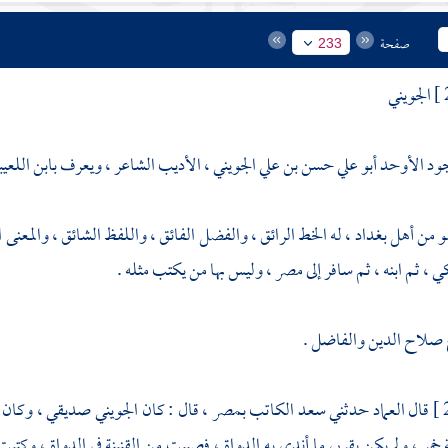
صفحة
233
الجويني
ود الأوحد أبو علي حسن بن علي الجويني ، الأديب الشاعر ، ويعرف بابن اللعيبة
و من أهل
بغداد
، له الخط الرائق ، والفضل الفائق ، واللفظ الشائق ، والمع
كي
، ثم ابنه ، ثم سافر إلى
مصر
، وليس بها من يكتب مثله .
صلاح الدين
والفاضل
.
قال
العماد
حدثني
سعد الكاتب
بمصر
، قال : كان
الجويني
صديقي ، وكان ي
ة خمر ، ولم يكن بقربي ما أندي به الدواة ، فصببت من القنينة في الدواة ، 