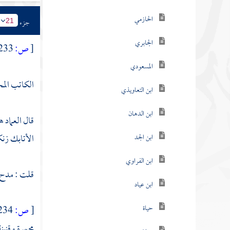
الحازمي
جزء
21
الجابري
[
ص:
233 ]
المسعودي
الكاتب المج
ابن التعاويذي
ابن الدهان
قال
العماد
ه
الأتابك زن
ابن الجد
ابن الفراوي
قلت : مدح
ابن عياد
حياة
[
ص:
234 ]
مجمرة وقنين