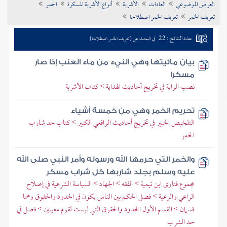
العرض الموضوعي
العادات
الأشربة
أنواع الأشربة المسكرة
الخمر
تراجم الأعلام
تعريف الخمر
تعريف الخمر اصطلاحا
عدد النتائج : 22
في البحث عن (تعريف الخمر اصطلاحا)
بيان مائيتها وهي النيء من ماء العنب إذا صار
مسكرا
نصب الراية في تخريج أحاديث الهداية > كتاب الأشربة
تحريم الخمر وهي من خمسة أشياء
التلخيص الحبير في تخريج أحاديث الرافعي الكبير > كتاب حد شارب
الخمر
والخمر التي حرمها الله ورسوله وأمر النبي صلى الله
عليه وسلم بجلد شاربها كل شراب مسكر
مجموع فتاوى ابن تيمية > الفقه > الجهاد > السياسة الشرعية في إصلاح
الراعي والرعية > فصل الحكم بين الناس يكون في الحدود والحقوق وهما
قسمان > القسم الأول الحدود والحقوق التي ليست لقوم معينين > فصل في
حد الشرب