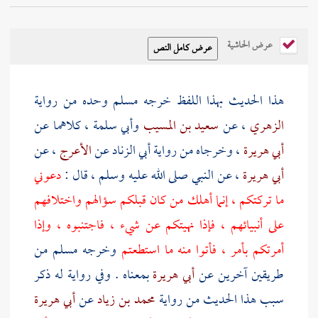
عرض الحاشية
هذا الحديث بهذا اللفظ خرجه
مسلم
وحده من رواية
الزهري
، عن
سعيد بن المسيب
وأبي سلمة
، كلاهما عن
أبي هريرة
، وخرجاه من رواية
أبي الزناد
عن
الأعرج
، عن
أبي هريرة
، عن النبي صلى الله عليه وسلم ، قال :
دعوني
ما تركتكم ، إنما أهلك من كان قبلكم سؤالهم واختلافهم
على أنبيائهم ، فإذا نهيتكم عن شيء ، فاجتنبوه ، وإذا
أمرتكم بأمر ، فأتوا منه ما استطعتم
وخرجه
مسلم
من
طريقين آخرين عن
أبي هريرة
بمعناه . وفي رواية له ذكر
سبب هذا الحديث من رواية
محمد بن زياد
عن
أبي هريرة