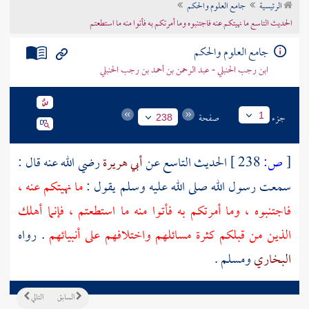
الرئيسية
جامع العلوم والحكم
تراجم الأعلام
الحديث التاسع ما نهيتكم عنه فاجتنبوه وما أمرتكم به فأتوا منه ما استطعتم
جامع العلوم والحكم
ابن رجب الحنبلي - عبد الرحمن بن أحمد بن رجب الحنبلي
جزء
صفحة
1
238
[
ص:
238 ]
الحديث التاسع عن
أبي هريرة
رضي الله عنه قال :
سمعت رسول الله صلى الله عليه وسلم يقول :
ما نهيتكم عنه ،
فاجتنبوه ، وما أمرتكم به فأتوا منه ما استطعتم ، فإنما أهلك
الذين من قبلكم كثرة مسائلهم واختلافهم على أنبيائهم
. رواه
البخاري
ومسلم
.
السابق
التالي