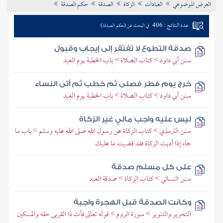
العرض الموضوعي
العبادات
الزكاة
الصدقة
حكم الصدقة
تراجم الأعلام
عدد النتائج : 406
في البحث عن (حكم الصدقة)
صدقة التطوع لا تفتقر إلى إيجاب وقبول
سنن أبي داود > كتاب الصلاة > باب الخطبة يوم العيد
خرج يوم فطر فصلى ثم خطب ثم أتى النساء
سنن أبي داود > كتاب الصلاة > باب الخطبة يوم العيد
ليس عليه واجب مالي غير الزكاة
سنن الترمذي > كتاب الزكاة عن رسول الله صلى الله عليه وسلم > باب ما
جاء إذا أديت الزكاة فقد قضيت ما عليك
على كل مسلم صدقة
سنن النسائي > كتاب الزكاة > صدقة العبد
وكانت الصدقة قبل الهجرة واجبة
التحرير والتنوير > سورة الروم > قوله تعالى فآت ذا القربى حقه والمسكين