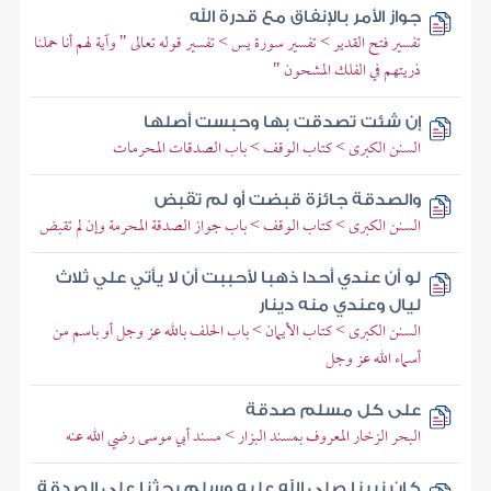
جواز الأمر بالإنفاق مع قدرة الله
تفسير فتح القدير > تفسير سورة يس > تفسير قوله تعالى " وآية لهم أنا حملنا
ذريتهم في الفلك المشحون "
إن شئت تصدقت بها وحبست أصلها
السنن الكبرى > كتاب الوقف > باب الصدقات المحرمات
والصدقة جائزة قبضت أو لم تقبض
السنن الكبرى > كتاب الوقف > باب جواز الصدقة المحرمة وإن لم تقبض
لو أن عندي أحدا ذهبا لأحببت أن لا يأتي علي ثلاث
ليال وعندي منه دينار
السنن الكبرى > كتاب الأيمان > باب الحلف بالله عز وجل أو باسم من
أسماء الله عز وجل
على كل مسلم صدقة
البحر الزخار المعروف بمسند البزار > مسند أبي موسى رضي الله عنه
كان نبينا صلى الله عليه وسلم يحثنا على الصدقة