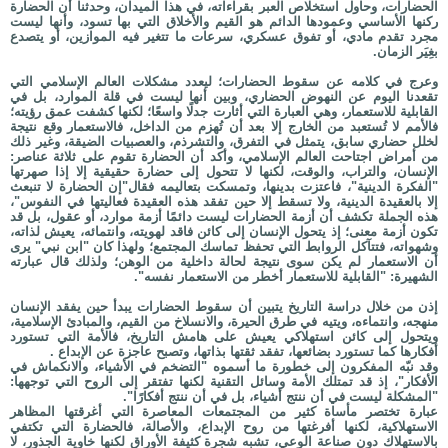
الحضارات، وحاول استخلاص العبر بقراءاته، في هذا الميدان، وحدثنا أن الحضارة
ركنها الأساسي وعمودها الدائم هو القيم والأخلاق التي بها تسود، وأنها ليست
مجرد تقدم مادي، أو تفوق عسكري، سرعات ما تتغير فيه الموازين، أو يتصدع
بغِيَر الزمان.
وعرج في كلامه عن سقوط الحضارات؛ ليعدد مشكلات العالم الإسلامي التي
تقعدنا اليوم عن النهوض الحضاري، وبين أنها ليست في قلة الموارد، بل في
القابلية للاستعمار، وهي العبارة التي أثارت جدلًا واسعًا؛ لكنها كشفت عمق رؤيته؛
فالأمم لا تُستعبد من الخارج إلا بعد أن تُهزم من الداخل، فالاستعمار وقع نتيجة
لخلل حضاري سابق، يتمثل في التفرق، والتشرذم، والعصبيات الضيقة، وغير ذلك
من أمراض اجتاحت العالم الإسلامي، وأكد أن الحضارة تقوم على ثلاثة عناصر:
الإنسان، والتراب، والوقت، لكنها لا تتحول إلى حضارة حقيقية إلا إذا صهرتها
"الفكرة الدينية"، فاعتزت بدينها، وتمسكت بتعاليمه فقال"إن الحضارة لا تنبعث
إلا بالعقيدة الدينية، ولا تسقط إلا حين تفقد هذه العقيدة فعاليتها في النفوس"،
هذه الجملة تكشف أن أزمة الحضارات ليست دائمًا أزمة موارد، أو عقول، بل قد
تكون أزمة معنى؛ إذ يتحول الإنسان إلى كائن فاقد لهويته، وانتمائه، يعيش لذاته،
وشهواته، فتتآكل الروابط التي تحفظ تماسك المجتمع؛ ولهذا كان "ابن نبي" يرى
أن الاستعمار لم يكن سوى نتيجة لحالة داخلية من الوهن؛ ولذلك قال عبارته
الشهيرة: "القابلية للاستعمار أخطر من الاستعمار نفسه".
إذن من خلال دراسة التاريخ يتبين أن سقوط الحضارات يبدأ حين يفقد الإنسان
منهجه، وانتماءه، ويتيه في طرق الحيرة، والانسلاخ من القيم، والمبادئ الإسلامية،
ويتحول إلى كائن استهلاكي يعيش على هامش التاريخ، فالأمة التي تستورد
أفكارها كما تستورد بضائعها، تفقد ثقتها بذاتها، وتصبح عاجزة عن الإبداع .
وقد نبّه المفكرون إلى خطورة ما أسموه "التضخم في الأشياء، والانكماش في
الأفكار"، إذ قد تمتلك الأمة وسائل التقنية لكنها تفتقر إلى الروح التي توجهها:
"المشكلة ليست في أن ننتج أشياء، بل في أن ننتج أفكارًا".
عبارة تختصر مأساة كثير من المجتمعات المعاصرة التي أغرقتها المظاهر
الاستهلاكية، لكنها أفرغتها من روح الإبداع، والأصالة، فالحضارة التي تكتفي
بالاستهلاك دون صناعة الوعي، تشبه شجرة كثيفة الأوراق لكنها خاوية الجذور، لا