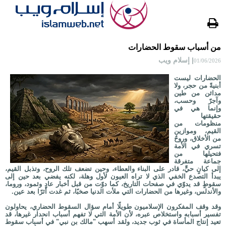
من أسباب سقوط الحضارات
| إسلام ويب
01/06/2026
الحضارات ليست
أبنيةً من حجر، ولا
مدائن من طين
وآجرّ وحسب،
وإنما هي في
حقيقتها
منظومات من
القيم، وموازين
من الأخلاق، وروحٌ
تسري في الأمة
فتحيلها من
جماعة متفرقة
إلى كيانٍ حيٍّ، قادر على البناء والعطاء، وحين تضعف تلك الروح، وتذبل القيم،
يبدأ التصدع الخفي الذي لا تراه العيون لأول وهلة، لكنه يفضي بعد حين إلى
سقوطٍ قد يدوّي في صفحات التاريخ، كما دوّت من قبل أخبار عادٍ وثمود، وروما،
والأندلس، وغيرها من الحضارات التي ملأت الدنيا صخبًا، ثم غدت أثرًا بعد عين.
وقد وقف المفكرون الإسلاميون طويلًا أمام سؤال السقوط الحضاري، يحاولون
تفسير أسبابه واستخلاص عبره، لأن الأمة التي لا تفهم أسباب انحدار غيرها، قد
تعيد إنتاج المأساة في ثوب جديد، ولقد أسهب "مالك بن نبي" في أسباب سقوط