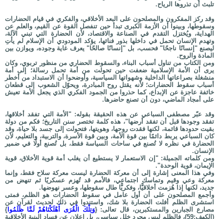
تلبث أن تذروها الرياح.
وقد ركز المفكرون والمصلحون على البعد الأخلاقي، والفكري في قيام الحضارات
وسقوطها، وبينوا أن الأزمة الكبرى تبدأ حين تنفصل القوة عن القيم، والعلم عن
الهداية، ويُختزل التقدم في الصناعة والاقتصاد، لأن الحضارة التي تبني الآلة،
وتهدم الإنسان تحمل في داخلها بذور فنائها، يؤكد المودودي أن الإسلام لم يأتِ
ليصنع "إنسانًا ناجحًا" فحسب، بل "إنسانًا صالحًا" يعرف غاية وجوده، ويوازن بين
المادة والروح.
ومن الكتاب من تناول أسباب البناء، والسقوط الحضاري من منظور تربوي، وكان
يرى أن الأمة الإسلامية ضعفت حين تحولت من أمة تحمل رسالة؛ إلى أمة
منشغلة بصراعاتها الداخلية وشهواتها السياسية، وأوضحوا أن الاستبداد من أخطر
أسباب سقوط الحضارات؛ لأنه يقتل روح المبادرة، ويحوّل الشعوب إلى قطعان
خائفة عاجزة عن الإبداع، كما حذروا من الجمود الفكري الذي يجعل الأمة تعيش
على أمجاد الماضي، دون أن تصنع حاضرها.
وقد عبّر مصطفى السباعي عن هذه الحقيقة بقوله: "الأمة التي تفقد أخلاقها،
تفقد وجودها قبل أن تفقد أرضها"، هذه كلمة تختصر سنن التاريخ؛ فكم من دولة
بقيت حدودها قائمة، لكنها فقدت روحها، وهويتها، فتحولت إلى جسد بلا حياة، وقد
كان السباعي يربط دائمًا بين قوة الأمة، وبين قوة الأسرة، والتربية، والتعليم، لأن
الحضارة في نظره لا تُصنع في ساحات السياسة فقط، بل تُصنع أولًا في ضمير
الإنسان.
ومن كلماته الجميلة: "إن الاستعمار لا يستطيع أن يغلب أمة قوية الأخلاق، قوية
الإيمان، قوية الوحدة".
وفي هذا المعنى إشارة إلى أن معركة الحضارة ليست معركة سلاح فقط، وإنما
معركة وعي وقيم وتماسك اجتماعي، فالأمم قد تُهزم عسكريًا ثم تنهض من
جديد، لكنها إذا هُزمت أخلاقيًّا، وفكريًّا طال سقوطها، وعسر نهوضها.
وأجمع المصلحون على أن أول عامل في سقوط الحضارات هو الظلم، فمتى
استشرى الظلم أفلت الحضارة بلا شك، واستندوا في ذلك لحديث لقرآن عن
مصارع الجبارين والمستكبرين، قال تعالى: {
وَتِلْكَ الْقُرَى أَهْلَكْنَاهُمْ لَمَّا ظَلَمُوا
}
(الكهف:59)، فالظلم ليس مجرد خلل سياسي، بل إعلان عن فساد البنية الأخلاقية