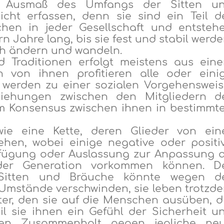
d
Ausmaß des
Umfang
s
der Sitten u
cht erfassen, denn sie sind ein Teil d
chen in jeder Gesellschaft und entsteh
 Jahre lang, bis sie fest und stabil werde
sich ändern und wandeln.
d Traditionen
erfolgt
meistens
aus
ein
n von
ihnen profitieren alle oder eini
e werden zu einer sozialen Vorgehensweis
eziehungen zwischen den Mitgliedern d
em Konsens
us
zwischen ihnen in bestimmt
wie eine Kette, deren Glieder von ein
hen, wobei einige negative oder positi
fügung oder Auslassung zur Anpassung 
er Generation vorkommen können. D
itten und Bräuche könnte wegen d
Umstände verschwinden, sie leben tro
t
zd
er, den sie auf die Menschen ausüben, d
il
sie
ihnen
ein Gefühl der Sicherheit u
en Zusammenhalt gegen jegliche ne