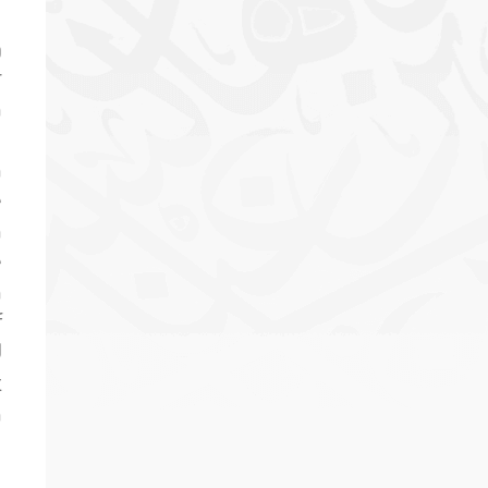
g
r
n
n
e
n
e
h
f
d
t
n