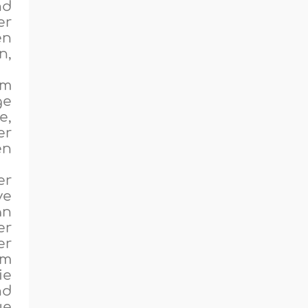
nd
er
en
n,
em
ge
e,
er
en
er
ve
an
er
er
em
ie
nd
ue