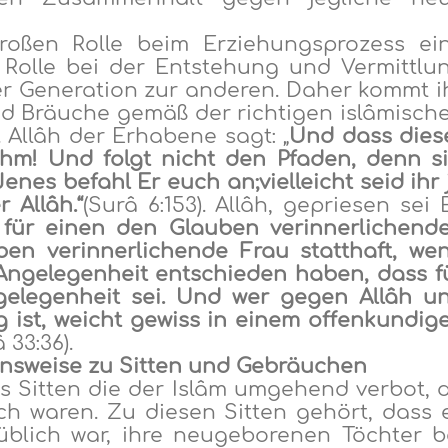
großen Rolle beim Erziehungsprozess ei
 Rolle bei der Entstehung und Vermittlu
r Generation zur anderen
. Daher kommt i
nd Bräuche gemäß der richtigen islâmisch
. Allâh der Erhabene sagt:
„
Und
dass d
ies
 ihm! Und folgt nicht den
Pfaden
,
denn
si
Jenes befahl
Er euch an
;
vielleicht seid ihr 
r Allâh
.
“
(
Surâ 6:153
).
Allâh, ge
p
riesen sei E
 für einen den Glauben verinnerlichend
en verinnerlichende Frau statthaft, we
Angelegenheit entschieden haben, dass f
ngelegenheit sei. Und wer gegen Allâh u
 ist, weicht gewiss in einem offenkundig
 33:36
).
ensweise
zu
Sitten und Gebräuchen
es Sitten die der Islâm umgehend verbot, 
h waren. Zu diesen Sitten gehört, dass 
blich war, ihre neugeborenen Töchter b