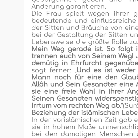
Änderung garantieren.
Die Frau spielt wegen ihrer 
bedeutende und einflussreiche
der Sitten und Bräuche
von eine
bei der Gestaltung der Sitten u
Lebensweise die größte Rolle zu
Mein Weg gerade
ist
. So f
o
lgt
trennen
euch von Seinem Weg!
demütig in Ehrfurcht gegenübe
sagt
ferner
:
„
Und es ist weder
Mann noch für eine den Glaub
Allâh und Sein Gesandter eine 
sie eine freie Wahl in ihrer A
Seinen Gesandten widerspenstig
Irrtum vom rechten Weg ab.“
(
Surâ
Beziehung der islâmischen Leb
In der vorislâmischen Zeit gab 
sie in hohem Maße unmenschlic
bei den damaligen Menschen ü