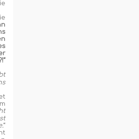
ie
ie
nn
ns
en
es
er
!“
bt
ns
et
âm
ht
st
e.
“
ht