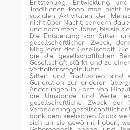
Entstehung, Entwicklung un
Traditi
o
nen kann man nicht lei
sozialen Aktivitäten der Mens
nicht über Nacht, sondern dauern
und noch mehr
Jahre
, bis sie 
Die Entstehung von Sitten un
gesellschaftlichen Zweck,
den
Mitglieder der Gesellschaft. Si
die die gesellschaftlichen B
Gesellschaft stärkt und zu ein
Verhaltensregeln führt.
Sitten und Traditionen sind 
Generation zur anderen überge
Änderungen in Form von Hinzu
die Umstände und Werte jed
gesellschaftliche Zweck
der
S
Veränderung gesellschaftliche
r
dank dem seelischen Druck weit
sich an sie gewöhnt haben,
we
Geborgenheit geben und ihr