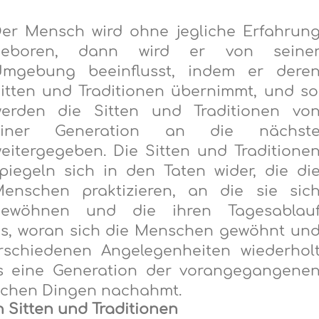
er Mensch wird ohne jegliche Erfahrun
geboren, dann wird er von seine
mgebung beeinflusst, indem er
dere
itten und Traditionen
ü
bernimmt, und so
erden die Sitten und Traditionen vo
einer Generation an die nächst
eitergegeben. Die Sitten und Traditione
piegeln sich in den Taten wider, die di
enschen praktizieren, an die sie sic
gewöhnen und die ihren Tagesablau
as, woran sich die Menschen gewöhnt un
schiedenen Angelegenheiten wiederhol
s eine Generation der vorangeg
a
ngene
lichen
Dingen
nachahmt.
 Sitten und Traditionen