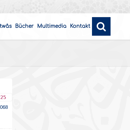
twâs
Bücher
Multimedia
Kontakt
025
3068