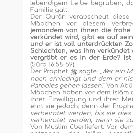
lebendigem Leibe begruben, da
Familie galt.
Der Qurân verabscheut diese 
Mädchen vor diesem Verbrec
jemandem von ihnen die frohe
verkündet wird, gibt es auf sei
und er ist voll unterdrückten Z
Schlechten, was ihm verkündet 
vergräbt er es in der Erde? Ist
(Sûra 16:58-59).
Der Prophet
sagte
: „Wer ein 
noch erniedrigt und dem er nich
Paradies gehen lassen.
“ Von Abû
Mädchen haben vor dem Islâm au
ihrer Einwilligung und ihrer M
ehrt sie jedoch, denn der Prop
verheiratet werden, bis sie dies
verheiratet werden, wenn sie zu
Von Muslim überliefert. Vor d