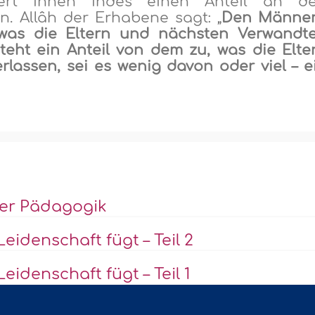
iert ihnen indes einen Anteil an d
rn. Allâh der Erhabene sagt: „
Den Männe
 was die Eltern und nächsten Verwandt
teht ein Anteil von dem zu, was die Elte
lassen, sei es wenig davon oder viel – e
her Pädagogik
eidenschaft fügt – Teil 2
eidenschaft fügt – Teil 1