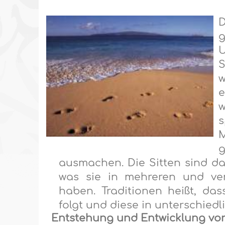
D
U
S
w
w
s
M
ausmachen. Die Sitten sind d
was sie in mehreren und ver
haben. Traditionen heiß
t
, das
folgt und
diese
in unterschied
Entstehung und Entwicklung von