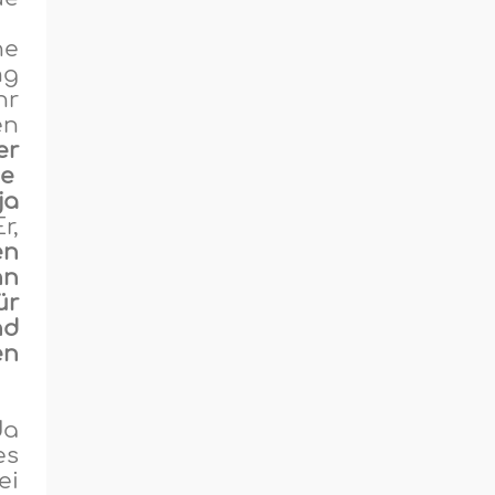
ne
ng
hr
en
er
e
ja
r,
en
nn
ür
nd
en
da
es
ei