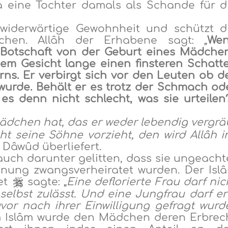
 eine Tochter damals als Schande für d
widerwärtige Gewohnheit und schützt d
hen. Allâh der Erhabene sagt: „
We
 Botschaft von der Geburt eines Mädche
nem Gesicht lange einen finsteren Schatt
orns. Er verbirgt sich vor den Leuten ob d
wurde. Behält er es trotz der Schmach od
 es denn nicht schlecht, was sie urteilen?
Mädchen hat, das er weder lebendig vergrä
t seine Söhne vorzieht, den wird Allâh i
 Dâwûd überliefert.
ch darunter gelitten, dass sie ungeacht
einung zwangsverheiratet wurden. Der Isl
het
sagte: „
Eine deflorierte Frau darf nic
 selbst zulässt. Und eine Jungfrau darf er
vor nach ihrer Einwilligung gefragt wurd
em Islâm wurde den Mädchen deren Erbrec