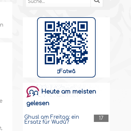
in
Fatwâ
Heute am meisten
e
gelesen
Ghusl am Freitag: ein
17
n
Ersatz für Wudû?
,