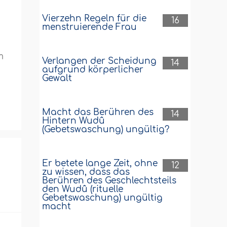
Vierzehn Regeln für die
16
menstruierende Frau
.
m
Verlangen der Scheidung
14
aufgrund körperlicher
Gewalt
Macht das Berühren des
14
Hintern Wudû
(Gebetswaschung) ungültig?
Er betete lange Zeit, ohne
12
zu wissen, dass das
Berühren des Geschlechtsteils
den Wudû (rituelle
Gebetswaschung) ungültig
macht