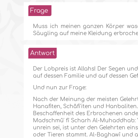
Frage
Muss ich meinen ganzen Körper wasc
Säugling auf meine Kleidung erbroch
Antwort
Der Lobpreis ist Allahs! Der Segen un
auf dessen Familie und auf dessen Ge
Und nun zur Frage:
Nach der Meinung der meisten Gelehrt
Hanafiten, Schâfi'iten und Hanbaliten.
Beschaffenheit des Erbrochenen anders
Madschmû' fî Scharh Al-Muhaddhab: 
unrein sei, ist unter den Gelehrten e
oder Tieren stammt. Al-Baghawî und and