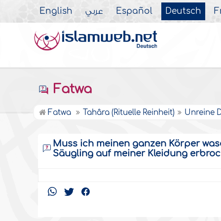
English
عربي
Español
Deutsch
F
Fatwa
Fatwa
Tahâra (Rituelle Reinheit)
Unreine 
Muss ich meinen ganzen Körper wasc
Säugling auf meiner Kleidung erbro