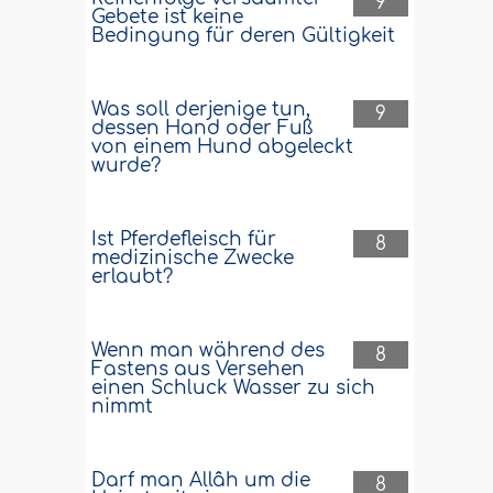
9
Gebete ist keine
Bedingung für deren Gültigkeit
Was soll derjenige tun,
9
dessen Hand oder Fuß
von einem Hund abgeleckt
wurde?
Ist Pferdefleisch für
8
medizinische Zwecke
erlaubt?
Wenn man während des
8
Fastens aus Versehen
einen Schluck Wasser zu sich
nimmt
Darf man Allâh um die
8