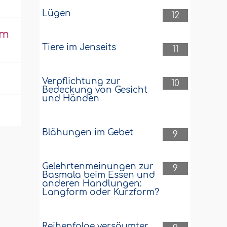
Lügen
12
em
Tiere im Jenseits
11
Verpflichtung zur
10
Bedeckung von Gesicht
und Händen
Blähungen im Gebet
9
Gelehrtenmeinungen zur
9
Basmala beim Essen und
anderen Handlungen:
Langform oder Kurzform?
Reihenfolge versäumter