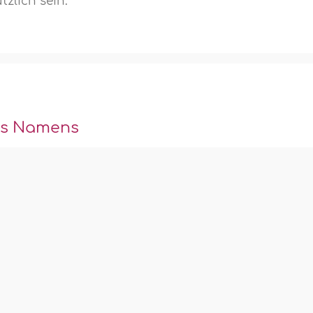
tzlich sein.
es Namens