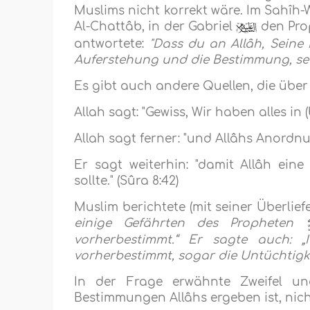
Muslims nicht korrekt wäre. Im Sahîh-
Al-Chattâb, in der Gabriel
den Pro
antwortete:
"Dass du an Allâh, Seine
Auferstehung und die Bestimmung, sei 
Es gibt auch andere Quellen, die über
Allah sagt: "Gewiss, Wir haben alles in
Allah sagt ferner: "und Allâhs Anordnun
Er sagt weiterhin: "damit Allâh ein
sollte." (Sûra 8:42)
Muslim berichtete (mit seiner Überlief
einige Gefährten des Propheten
vorherbestimmt.“ Er sagte auch: „
vorherbestimmt, sogar die Untüchtigkei
In der Frage erwähnte Zweifel un
Bestimmungen Allâhs ergeben ist, nich