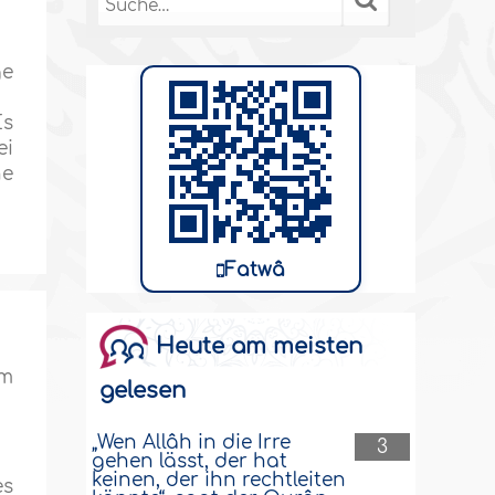
ge
Es
ei
ne
Fatwâ
Heute am meisten
em
gelesen
„Wen Allâh in die Irre
3
gehen lässt, der hat
keinen, der ihn rechtleiten
es