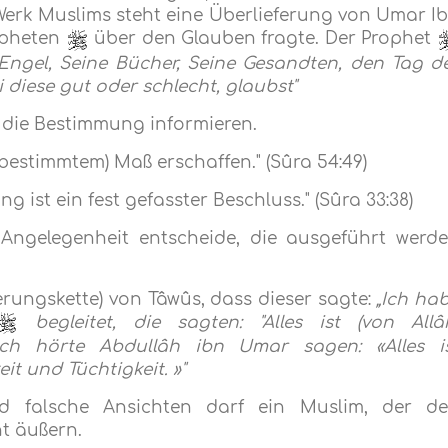
Werk Muslims steht eine Überlieferung von Umar I
pheten
über den Glauben fragte. Der Prophet
 Engel, Seine Bücher, Seine Gesandten, den Tag d
diese gut oder schlecht, glaubst"
 die Bestimmung informieren.
 (bestimmtem) Maß erschaffen." (Sûra 54:49)
g ist ein fest gefasster Beschluss." (Sûra 33:38)
e Angelegenheit entscheide, die ausgeführt werd
erungskette) von Tâwûs, dass dieser sagte:
„Ich ha
begleitet, die sagten:
"Alles ist (von Allâ
Ich hörte Abdullâh ibn Umar sagen: «Alles i
t und Tüchtigkeit. »"
d falsche Ansichten darf ein Muslim, der d
t äußern.