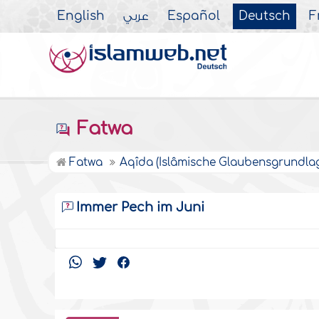
English
عربي
Español
Deutsch
F
Fatwa
Fatwa
Aqîda (Islâmische Glaubensgrundla
Immer Pech im Juni