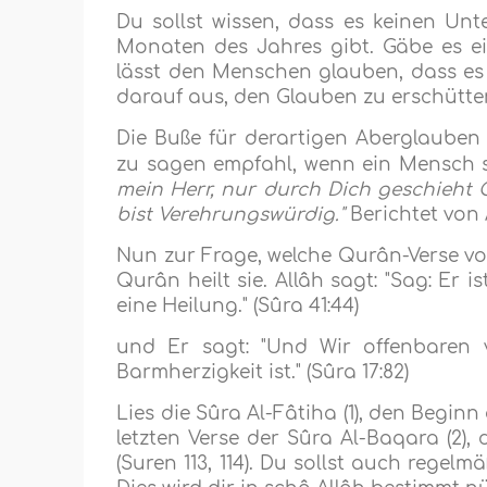
Du sollst wissen, dass es keinen U
Monaten des Jahres gibt. Gäbe es ei
lässt den Menschen glauben, dass es
darauf aus, den Glauben zu erschütte
Die Buße für derartigen Aberglauben
zu sagen empfahl, wenn ein Mensch s
mein Herr, nur durch Dich geschieht 
bist Verehrungswürdig."
Berichtet von
Nun zur Frage, welche Qurân-Verse vo
Qurân heilt sie. Allâh sagt: "Sag: Er i
eine Heilung." (Sûra 41:44)
und Er sagt: "Und Wir offenbaren
Barmherzigkeit ist." (Sûra 17:82)
Lies die Sûra Al-Fâtiha (1), den Beginn 
letzten Verse der Sûra Al-Baqara (2), 
(Suren 113, 114). Du sollst auch rege