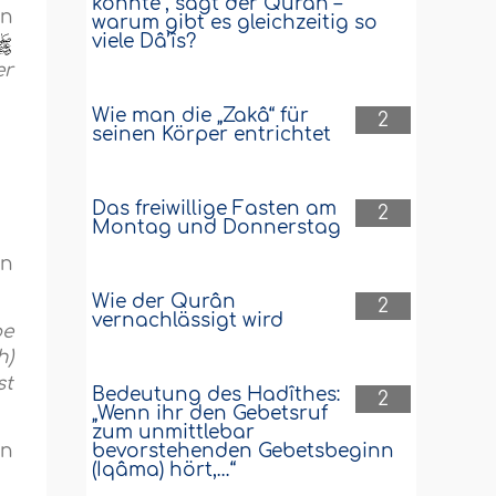
könnte“, sagt der Qurân –
bn
warum gibt es gleichzeitig so
viele Dâ’îs?
er
Wie man die „Zakâ“ für
2
seinen Körper entrichtet
Das freiwillige Fasten am
2
Montag und Donnerstag
en
Wie der Qurân
2
vernachlässigt wird
be
h)
st
Bedeutung des Hadîthes:
2
„Wenn ihr den Gebetsruf
zum unmittlebar
en
bevorstehenden Gebetsbeginn
(Iqâma) hört,…“