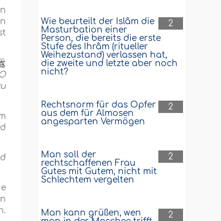
en
an
Wie beurteilt der Islâm die
2
Masturbation einer
st
Person, die bereits die erste
Stufe des Ihrâm (ritueller
Weihezustand) verlassen hat,
die zweite und letzte aber noch
nicht?
"O
Du
Rechtsnorm für das Opfer
2
aus dem für Almosen
em
angesparten Vermögen
nd
Man soll der
2
nd
rechtschaffenen Frau
Gutes mit Gutem, nicht mit
Schlechtem vergelten
ie
en
n.
Man kann grüßen, wen
2