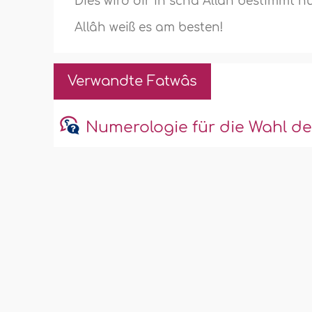
Dies wird dir in schâ Allâh bestimmt nü
Allâh weiß es am besten!
Verwandte Fatwâs
Numerologie für die Wahl d