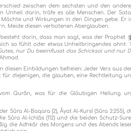
nterschied zwischen dem sechsten und den ander
n Unheil darin, träfe es alle Menschen. Der Sat
 Mächte und Wirkungen in den Dingen gebe. Er i
rn. Meide diesen verbotenen Aberglauben.
 besteht darin, dass man sagt, was der Prophet
ich so fühlt oder etwas Unheilbringendes ahnt:
Gutes, nur Du beeinflusst das Schicksal und nur 
 Ahmad.
n diesen Einbildungen befreien: Jeder Vers aus d
st für diejenigen, die glauben, eine Rechtleitung u
 vom Qurân, was für die Gläubigen Heilung u
der Sûra Al-Baqara (2), Âyat Al-Kursî (Sûra 2:255), d
die Sûra Al-Ichlâs (112) und die beiden Schutz-Sur
lmäßig die Adhkâr des Morgens und des Abends lese