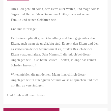
Alles Lob gebührt Allâh, dem Herrn aller Welten, und möge Allâhs
Segen und Heil auf dem Gesandten Allâhs, sowie auf seiner
Familie und seinen Gefährten sein.
Und nun zur Frage:
Der Islâm empfiehlt gute Behandlung und Güte gegenüber den
Eltern, auch wenn sie ungläubig sind. Es steht den Eltern und den
Geschwistern deines Mannes nicht zu, dir den Besuch deiner
Eltern vorzuenthalten. Dein Mann soll dir jedoch bei dieser
Angelegenheit – also beim Besuch – helfen, solange das keinen
Schaden hervorruft.
Wir empfehlen dir, mit deinem Mann hinsichtlich dieser
Angelegenheit in einer guten Art und Weise zu sprechen und dich
mit ihm zu verständigen.
Und Allâh weiß es am besten.