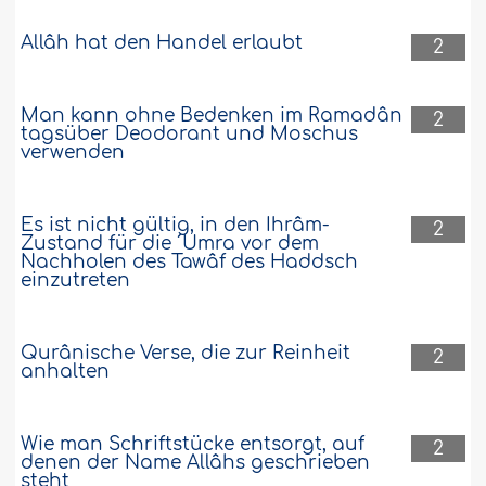
Allâh hat den Handel erlaubt
2
Man kann ohne Bedenken im Ramadân
2
tagsüber Deodorant und Moschus
verwenden
Es ist nicht gültig, in den Ihrâm-
2
Zustand für die ´Umra vor dem
Nachholen des Tawâf des Haddsch
einzutreten
Qurânische Verse, die zur Reinheit
2
anhalten
Wie man Schriftstücke entsorgt, auf
2
denen der Name Allâhs geschrieben
steht