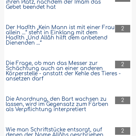
ihren Platz, nachdem der Imâm das
Gebet beendet hat
Der Hadîth „Kein Mann ist mit einer Frau
2
allein ...“ steht in Einklang mit dem
Hadîth „Und Allâh hilft dem anbetend
Dienenden ...“
Die Frage, ob man das Messer zur
2
Schächtung auch an einer anderen
Körperstelle - anstatt der Kehle des Tieres -
ansetzen darf
Die Anordnung, den Bart wachsen zu
2
lassen, wird im Gegensatz zum Färben
als Verpflichtung interpretiert
Wie man Schriftstücke entsorgt, auf
2
denen der Name Allâhs geschrieben