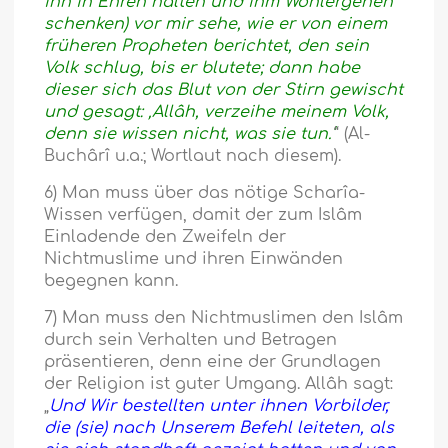
ihn in Ehren halten und ihm Wohlergehen
schenken) vor mir sehe, wie er von einem
früheren Propheten berichtet, den sein
Volk schlug, bis er blutete; dann habe
dieser sich das Blut von der Stirn gewischt
und gesagt: ‚Allâh, verzeihe meinem Volk,
denn sie wissen nicht, was sie tun.‘
“ (Al-
Buchârî u.a.; Wortlaut nach diesem).
6) Man muss über das nötige Scharîa-
Wissen verfügen, damit der zum Islâm
Einladende den Zweifeln der
Nichtmuslime und ihren Einwänden
begegnen kann.
7) Man muss den Nichtmuslimen den Islâm
durch sein Verhalten und Betragen
präsentieren, denn eine der Grundlagen
der Religion ist guter Umgang. Allâh sagt:
„
Und Wir bestellten unter ihnen Vorbilder,
die (sie) nach Unserem Befehl leiteten, als