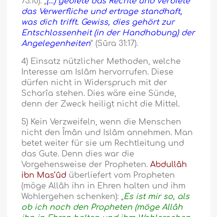
73:10). „
(…) gebiete das Rechte und verbiete
das Verwerfliche und ertrage standhaft,
was dich trifft. Gewiss, dies gehört zur
Entschlossenheit (in der Handhabung) der
Angelegenheiten
“ (Sûra 31:17).
4) Einsatz nützlicher Methoden, welche
Interesse am Islâm hervorrufen. Diese
dürfen nicht in Widerspruch mit der
Scharîa stehen. Dies wäre eine Sünde,
denn der Zweck heiligt nicht die Mittel.
5) Kein Verzweifeln, wenn die Menschen
nicht den Îmân und Islâm annehmen. Man
betet weiter für sie um Rechtleitung und
das Gute. Denn dies war die
Vorgehensweise der Propheten.
Abdullâh
ibn Mas’ûd
überliefert vom Propheten
(möge Allâh ihn in Ehren halten und ihm
Wohlergehen schenken): „
Es ist mir so, als
ob ich noch den Propheten (möge Allâh