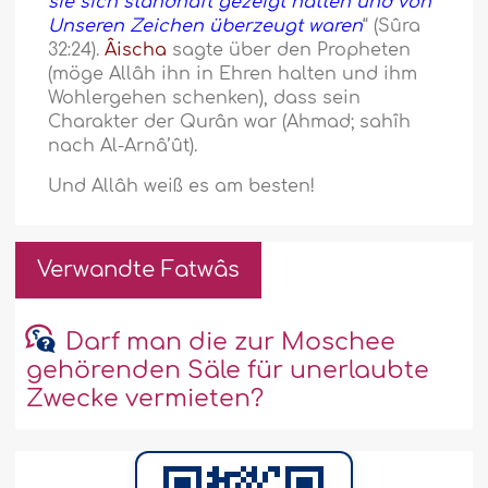
sie sich standhaft gezeigt hatten und von
Unseren Zeichen überzeugt waren
“ (Sûra
32:24).
Âischa
sagte über den Propheten
(möge Allâh ihn in Ehren halten und ihm
Wohlergehen schenken), dass sein
Charakter der Qurân war (Ahmad; sahîh
nach Al-Arnâ’ût).
Und Allâh weiß es am besten!
Verwandte Fatwâs
Darf man die zur Moschee
gehörenden Säle für unerlaubte
Zwecke vermieten?