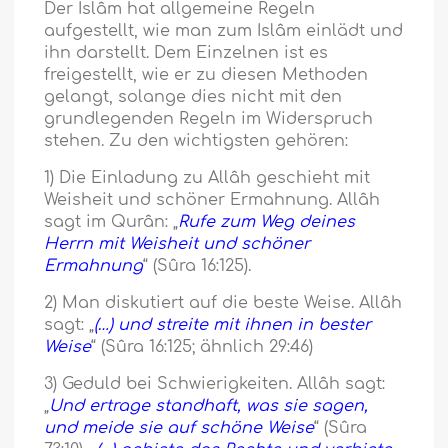
Der Islâm hat allgemeine Regeln
aufgestellt, wie man zum Islâm einlädt und
ihn darstellt. Dem Einzelnen ist es
freigestellt, wie er zu diesen Methoden
gelangt, solange dies nicht mit den
grundlegenden Regeln im Widerspruch
stehen. Zu den wichtigsten gehören:
1) Die Einladung zu Allâh geschieht mit
Weisheit und schöner Ermahnung. Allâh
sagt im Qurân: „
Rufe zum Weg deines
Herrn mit Weisheit und schöner
Ermahnung
“ (Sûra 16:125).
2) Man diskutiert auf die beste Weise. Allâh
sagt: „
(…) und streite mit ihnen in bester
Weise
“ (Sûra 16:125; ähnlich 29:46)
3) Geduld bei Schwierigkeiten. Allâh sagt:
„
Und ertrage standhaft, was sie sagen,
und meide sie auf schöne Weise
“ (Sûra