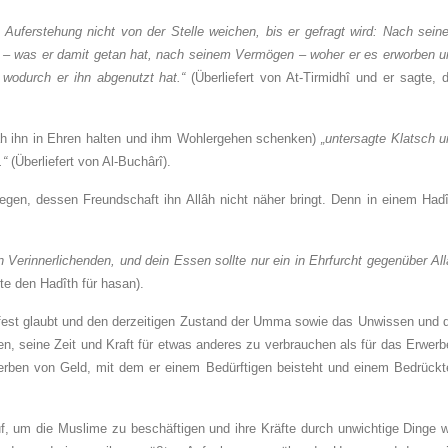
uferstehung nicht von der Stelle weichen, bis er gefragt wird: Nach sein
 – was er damit getan hat, nach seinem Vermögen – woher er es erworben u
wodurch er ihn abgenutzt hat.“
(Überliefert von At-Tirmidhî und er sagte, 
lah ihn in Ehren halten und ihm Wohlergehen schenken)
„untersagte Klatsch 
.“
(Überliefert von Al-Buchârî).
egen, dessen Freundschaft ihn Allâh nicht näher bringt. Denn in einem Hadî
 Verinnerlichenden, und dein Essen sollte nur ein
in Ehrfurcht gegenüber Al
rte den Hadîth für hasan).
 fest glaubt und den derzeitigen Zustand der Umma sowie das Unwissen und d
en, seine Zeit und Kraft für etwas anderes zu verbrauchen als für das Erwer
rben von Geld, mit dem er einem Bedürftigen beisteht und einem Bedrückt
, um die Muslime zu beschäftigen und ihre Kräfte durch unwichtige Dinge w