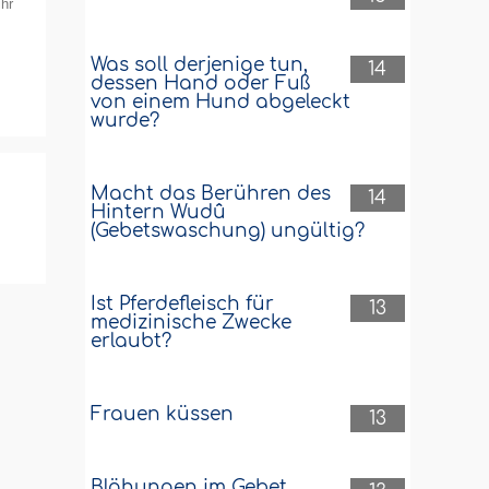
hr
Was soll derjenige tun,
14
dessen Hand oder Fuß
von einem Hund abgeleckt
wurde?
Macht das Berühren des
14
Hintern Wudû
(Gebetswaschung) ungültig?
Ist Pferdefleisch für
13
medizinische Zwecke
erlaubt?
Frauen küssen
13
Blähungen im Gebet