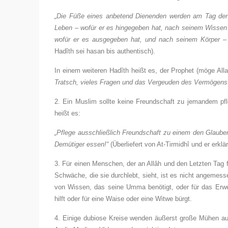
„Die Füße eines anbetend Dienenden werden am Tag der A
Leben –
wofür er es hingegeben hat, nach seinem Wissen
wofür er es ausgegeben hat, und nach seinem Körper – 
Hadîth sei hasan bis authentisch).
In einem weiteren Hadîth heißt es, der Prophet (möge Al
Tratsch, vieles Fragen und das Vergeuden des Vermögens
2. Ein Muslim sollte keine Freundschaft zu jemandem pfl
heißt es:
„Pflege ausschließlich Freundschaft zu einem den Glauben
Demütiger essen!“
(Überliefert von At-Tirmidhî und er erklä
3. Für einen Menschen, der an Allâh und den Letzten Tag
Schwäche, die sie durchlebt, sieht, ist es nicht angemess
von Wissen, das seine Umma benötigt, oder für das Erwe
hilft oder für eine Waise oder eine Witwe bürgt.
4. Einige dubiose Kreise wenden äußerst große Mühen auf