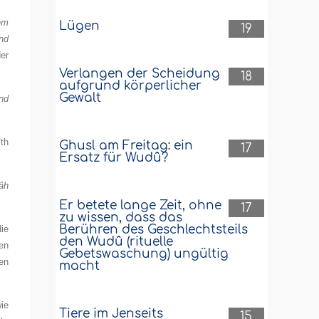
em
Lügen
19
nd
der
Verlangen der Scheidung
18
aufgrund körperlicher
Gewalt
und
th
Ghusl am Freitag: ein
17
Ersatz für Wudû?
lâh
Er betete lange Zeit, ohne
17
zu wissen, dass das
Berühren des Geschlechtsteils
ie
den Wudû (rituelle
ben
Gebetswaschung) ungültig
en
macht
ie
Tiere im Jenseits
15