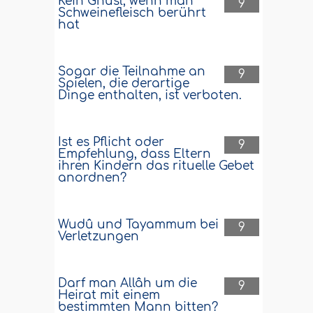
Kein Ghusl, wenn man
9
Schweinefleisch berührt
hat
Sogar die Teilnahme an
9
Spielen, die derartige
Dinge enthalten, ist verboten.
Ist es Pflicht oder
9
Empfehlung, dass Eltern
ihren Kindern das rituelle Gebet
anordnen?
Wudû und Tayammum bei
9
Verletzungen
Darf man Allâh um die
9
Heirat mit einem
bestimmten Mann bitten?