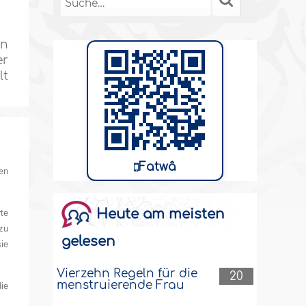
on
er
lt
Fatwâ
en
Heute am meisten
te
 zu
gelesen
ie
Vierzehn Regeln für die
20
menstruierende Frau
die