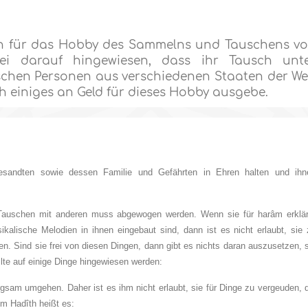
en für das Hobby des Sammelns und Tauschens v
ei darauf hingewiesen, dass ihr Tausch unt
schen Personen aus verschiedenen Staaten der We
ich einiges an Geld für dieses Hobby ausgebe.
esandten sowie dessen Familie und Gefährten in Ehren halten und ihn
Tauschen mit anderen muss abgewogen werden. Wenn sie für harâm erklär
ikalische Melodien in ihnen eingebaut sind, dann ist es nicht erlaubt, sie
 Sind sie frei von diesen Dingen, dann gibt es nichts daran auszusetzen, s
lte auf einige Dinge hingewiesen werden:
gsam umgehen. Daher ist es ihm nicht erlaubt, sie für Dinge zu vergeuden, 
em Hadîth heißt es: