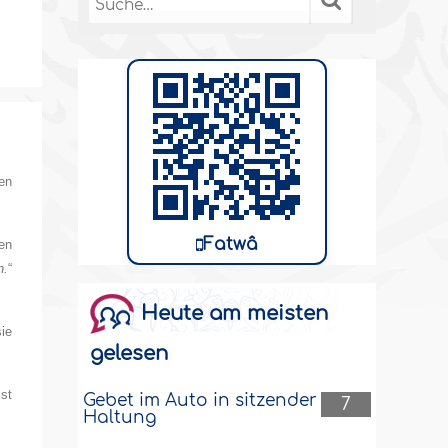
en
Fatwâ
en
n.
“
Heute am meisten
sie
gelesen
ist
Gebet im Auto in sitzender
7
Haltung