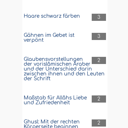
Haare schwarz färben
3
Gähnen im Gebet ist
3
verpönt
Glaubensvorstellungen
2
der vorislâmischen Araber
und der Unterschied darin
zwischen ihnen und den Leuten
der Schrift
Maßstab für Allâhs Liebe
2
und Zufriedenheit
Ghusl: Mit der rechten
2
Körperseite beginnen