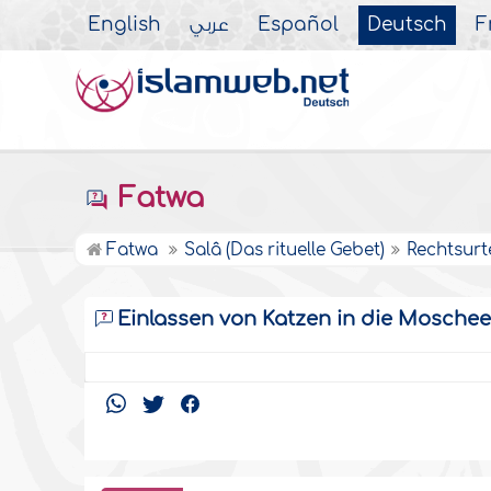
English
عربي
Español
Deutsch
F
Fatwa
Fatwa
Salâ (Das rituelle Gebet)
Rechtsurt
Einlassen von Katzen in die Mosche