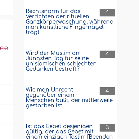
Rechtsnorm für das
4
Verrichten der rituellen
Ganzkörperwaschung, während
man künstliche Fingernägel
trägt
hee
Wird der Muslim am
4
Jüngsten Tag für seine
unislamischen schlechten
Gedanken bestraft?
Wie man Unrecht
4
gegenüber einem
Menschen büßt, der mittlerweile
gestorben ist
Ist das Gebet desjenigen
3
gültig, der das Gebet mit
einem einzigen Taslîm [Beenden