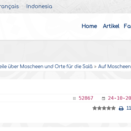
rançais
Indonesia
Home
Artikel
Fa
eile über Moscheen und Orte für die Salâ
Auf Moscheen 
e
52867
24-10-2
11