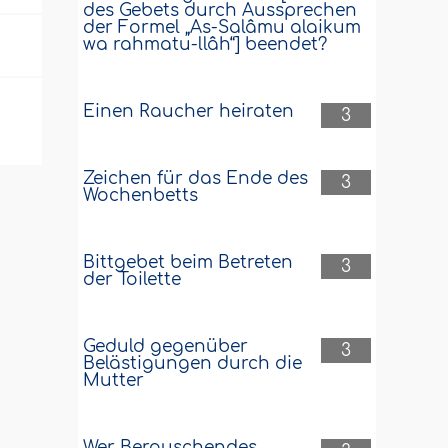
des Gebets durch Aussprechen
der Formel „As-Salâmu alaikum
wa rahmatu-llâh“] beendet?
Einen Raucher heiraten
3
Zeichen für das Ende des
3
Wochenbetts
Bittgebet beim Betreten
3
der Toilette
Geduld gegenüber
3
Belästigungen durch die
Mutter
Wer Berauschendes