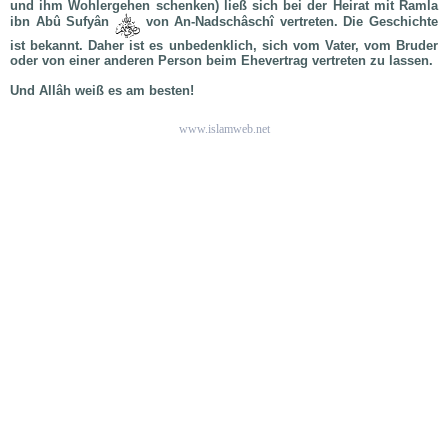
und ihm Wohlergehen schenken) ließ sich bei der Heirat mit Ramla
ibn Abû Sufyân
von An-Nadschâschî vertreten. Die Geschichte
ist bekannt. Daher ist es unbedenklich, sich vom Vater, vom Bruder
oder von einer anderen Person beim Ehevertrag vertreten zu lassen.
Und Allâh weiß es am besten!
www.islamweb.net