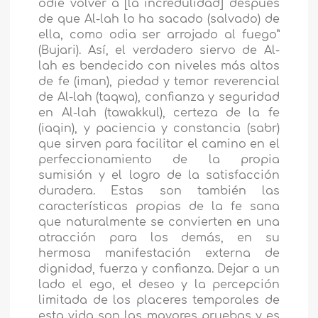
odie volver a [la incredulidad] después
de que Al-lah lo ha sacado (salvado) de
ella, como odia ser arrojado al fuego”
(Bujari). Así, el verdadero siervo de Al-
lah es bendecido con niveles más altos
de fe (iman), piedad y temor reverencial
de Al-lah (taqwa), confianza y seguridad
en Al-lah (tawakkul), certeza de la fe
(iaqin), y paciencia y constancia (sabr)
que sirven para facilitar el camino en el
perfeccionamiento de la propia
sumisión y el logro de la satisfacción
duradera. Estas son también las
características propias de la fe sana
que naturalmente se convierten en una
atracción para los demás, en su
hermosa manifestación externa de
dignidad, fuerza y confianza. Dejar a un
lado el ego, el deseo y la percepción
limitada de los placeres temporales de
esta vida son las mayores pruebas y es