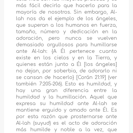
más fácil decirlo que hacerlo para la
mayoría de nosotros. Sin embargo, Al-
lah nos da el ejemplo de los ángeles,
que superan a los humanos en fuerza,
tamaño, número y dedicación en la
adoración, pero nunca se vuelven
demasiado orgullosos para humillarse
ante Al-lah: {A Él pertenece cuanto
existe en los cielos y en la Tierra, y
quienes están junto a Él [los ángeles]
no dejan, por soberbia, de adorarlo ni
se cansan de hacerlo} [Corán 21:19] (ver
también 7:205-206). Esto es humildad, y
hay una gran diferencia entre la
humildad y la humillación. Aquel que
expresa su humildad ante Al-lah se
mantiene erguido y amado ante Él. Es
por esta razón que prosternarse ante
Al-lah (suyud) es el acto de adoración
más humilde y noble a la vez, que