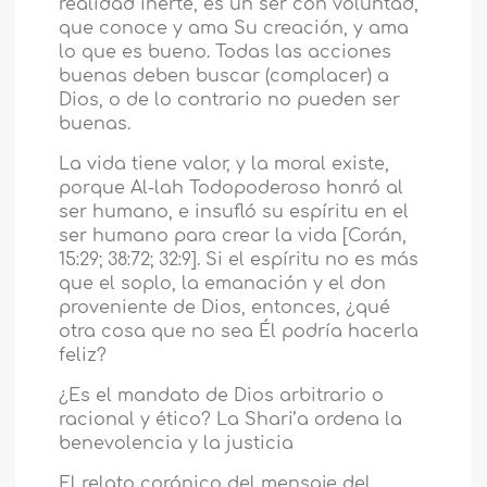
realidad inerte, es un ser con voluntad,
que conoce y ama Su creación, y ama
lo que es bueno. Todas las acciones
buenas deben buscar (complacer) a
Dios, o de lo contrario no pueden ser
buenas.
La vida tiene valor, y la moral existe,
porque Al-lah Todopoderoso honró al
ser humano, e insufló su espíritu en el
ser humano para crear la vida [Corán,
15:29; 38:72; 32:9]. Si el espíritu no es más
que el soplo, la emanación y el don
proveniente de Dios, entonces, ¿qué
otra cosa que no sea Él podría hacerla
feliz?
¿Es el mandato de Dios arbitrario o
racional y ético? La Shari’a ordena la
benevolencia y la justicia
El relato coránico del mensaje del