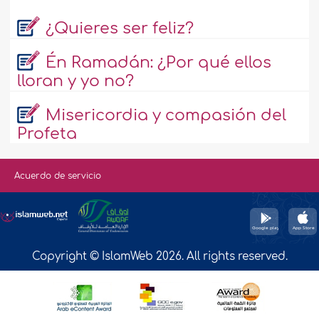
¿Quieres ser feliz?
Én Ramadán: ¿Por qué ellos
lloran y yo no?
Misericordia y compasión del
Profeta
Acuerdo de servicio
Copyright © IslamWeb 2026. All rights reserved.