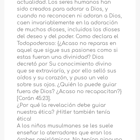
actualidad. Los seres humanos han
sido creados para adorar a Dios, y
cuando no reconocen ni adoran a Dios,
caen invariablemente en la adoración
de muchos dioses, incluidos los dioses
del deseo y del poder. Como declara el
Todopoderoso: {¿Acaso no reparas en
aquel que sigue sus pasiones como si
estas fueran una divinidad? Dios
decretó por Su conocimiento divino
que se extraviaría, y por ello selló sus
oídos y su corazón, y puso un velo
sobre sus ojos. ¿Quién lo puede guiar
fuera de Dios? ¿Acaso no recapacitan?}
[Corán 45:23].
¿Por qué la revelación debe guiar
nuestra ética? ¡Hitler también tenía
ética!
A los niños musulmanes se les suele
enseñar lo aterradores que eran los
árabes preislámicos. No tenían ninguna