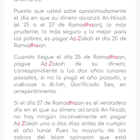
Puesto que usted sabe aproximadamente
el día en que su dinero alcanzó An-Nisab
(el 25 o el 27 de Rama
dha
an), lo más
prudente, lo más seguro y lo mejor para
los pobres, es pagar A
z
-
Z
akah el día 25 de
Rama
dha
an.
Cuando llegue el día 25 de Rama
dha
an,
pague A
z
-
Z
akah de su dinero,
correspondiente a los dos años lunares
pasados, si no lo pagó el año pasado, y
vuélvase a Al-lah, Glorificado Sea, en
arrepentimiento.
Si el día 27 de Rama
dha
an es el verdadero
día en el que su dinero alcanzó An-Nisab,
no hay ningún inconveniente en pagar
A
z
-
Z
akah uno o dos días antes de cumplir
el año lunar. Pues la mayoría de los
sabios del Islam opinaron que está