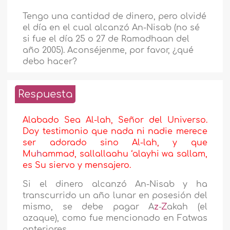
Tengo una cantidad de dinero, pero olvidé
el día en el cual alcanzó An-Nisab (no sé
si fue el día 25 o 27 de Ramadhaan del
año 2005). Aconséjenme, por favor, ¿qué
debo hacer?
Respuesta
Alabado Sea Al-lah, Señor del Universo.
Doy testimonio que nada ni nadie merece
ser adorado sino Al-lah, y que
Mu
h
ammad, sallallaahu ‘alayhi wa sallam,
es Su siervo y mensajero.
Si el dinero alcanzó An-Nisab y ha
transcurrido un año lunar en posesión del
mismo, se debe pagar A
z
-
Z
akah (el
azaque), como fue mencionado en Fatwas
anteriores.