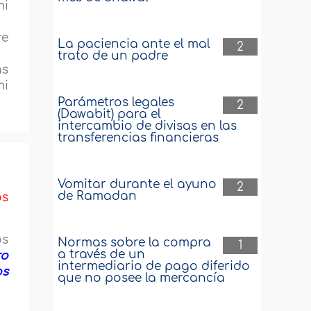
mi
re
La paciencia ante el mal
2
trato de un padre
as
mi
Parámetros legales
2
(Dawabit) para el
intercambio de divisas en las
transferencias financieras
Vomitar durante el ayuno
2
de Ramadan
os
os
Normas sobre la compra
1
a través de un
ro
intermediario de pago diferido
os
que no posee la mercancía