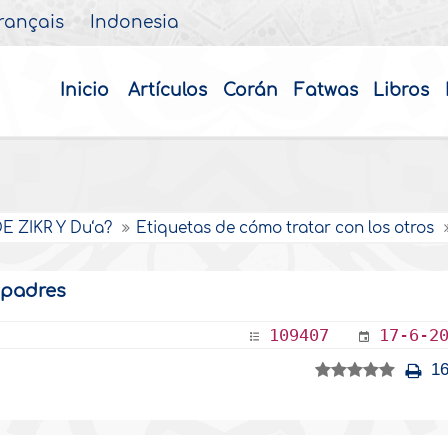
rançais
Indonesia
Inicio
Artículos
Corán
Fatwas
Libros
 ZIKR Y Du‘a?
Etiquetas de cómo tratar con los otros
 padres
109407
17-6-2
16