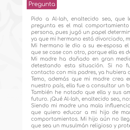
Pregunta
Pido a Al-lah, enaltecido sea, que
pregunta es el mal comportamiento
persona, pues jugó un papel determina
ya que mi hermano está divorciado, m
Mi hermano le dio a su ex-esposa e
que se case con otro, porque ella es de
Mi madre ha dañado en gran medid
detestando esta situación. Si no f
contacto con mis padres, ya hubiera 
Temo, además que mi madre crea en 
nuestro país, ella fue a consultar un 
También he notado que ella y sus ami
futuro. ¡Qué Al-lah, enaltecido sea, no
Siendo mi madre una mala influencia,
que quiero educar a mi hijo de man
comportamientos. Mi hijo aún no llega
que sea un musulmán religioso y prote