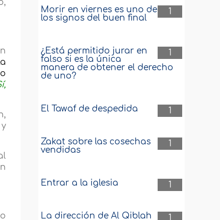
o,
Morir en viernes es uno de
1
los signos del buen final
¿Está permitido jurar en
on
1
falso si es la única
la
manera de obtener el derecho
bo
de uno?
í,
El Tawaf de despedida
1
n,
 y
Zakat sobre las cosechas
1
vendidas
al
en
Entrar a la iglesia
1
La dirección de Al Qiblah
do
1