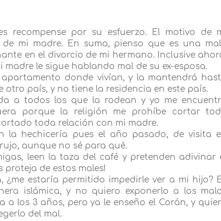
 les recompense por su esfuerzo. El motivo de 
 de mi madre. En suma, pienso que es una ma
nte en el divorcio de mi hermano. Inclusive ahor
i madre le sigue hablando mal de su ex-esposa.
l apartamento donde vivían, y la mantendrá has
 otro país, y no tiene la residencia en este país.
a a todos los que la rodean y yo me encuent
uera porque la religión me prohíbe cortar to
cortado toda relación con mi madre.
la hechicería pues el año pasado, de visita 
brujo, aunque no sé para qué.
gas, leen la taza del café y pretenden adivinar 
s proteja de estos males!
 ¿me estaría permitido impedirle ver a mi hijo? 
era islámica, y no quiero exponerlo a los mal
 a los 3 años, pero ya le enseño el Corán, y quie
gerlo del mal.