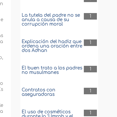
án
La tutela del padre no se
1
anula a causa de su
ue
corrupción moral
ás
Explicación del hadiz que
la
1
ordena una oración entre
dos Adhan
o,
El buen trato a los padres
1
no musulmanes
to
Es
Contratos con
1
aseguradoras
le
la
El uso de cosméticos
1
durante la ‘Umrah y el