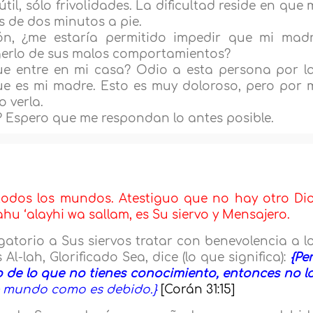
l, sólo frivolidades. La dificultad reside en que 
s de dos minutos a pie.
n, ¿me estaría permitido impedir que mi mad
tegerlo de sus malos comportamientos?
que entre en mi casa? Odio a esta persona por l
e es mi madre. Esto es muy doloroso, pero por 
o verla.
 Espero que me respondan lo antes posible.
 todos los mundos. Atestiguo que no hay otro Di
hu ‘alayhi wa sallam, es Su siervo y Mensajero.
gatorio a Sus siervos tratar con benevolencia a l
l-lah, Glorificado Sea, dice (lo que significa):
{Pe
 de lo que no tienes conocimiento, entonces no l
 mundo como es debido.}
[Corán 31:15]