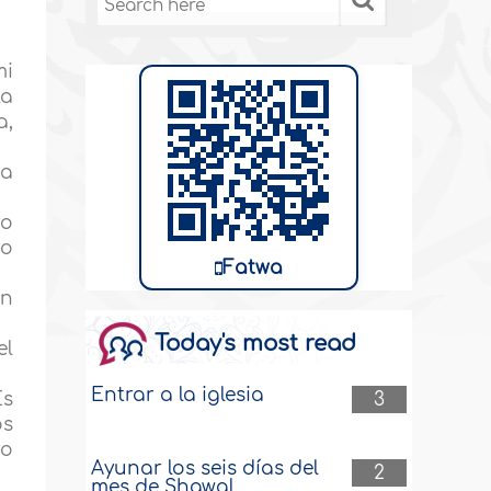
mi
la
a,
ta
ro
do
Fatwa
en
Today's most read
el
Entrar a la iglesia
3
Es
os
ro
Ayunar los seis días del
2
mes de Shawal