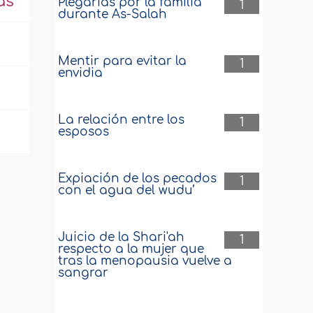
as
Plegarias por la familia
1
durante As-Salah
Mentir para evitar la
1
envidia
La relación entre los
1
esposos
Expiación de los pecados
1
con el agua del wudu’
Juicio de la Shari'ah
1
respecto a la mujer que
tras la menopausia vuelve a
sangrar