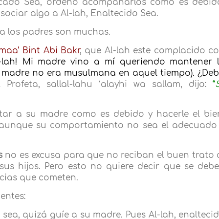
ificado Sea, ordenó acompañarlos como es debid
ociar algo a Al-lah, Enaltecido Sea.
 a los padres son muchas.
maa’ Bint Abi Bakr
, que Al-lah este complacido c
l-lah! Mi madre vino a mí queriendo mantener 
u madre no era musulmana en aquel tiempo). ¿De
Profeta, sallal-lahu ‘alayhi wa sallam, dijo:
“
S
tar a su madre como es debido y hacerle el bie
, aunque su comportamiento no sea el adecuado
s
no es excusa para que no reciban el buen trato 
sus hijos. Pero esto no quiere decir que se deb
cias que cometen.
entes:
 sea, quizá guíe a su madre. Pues Al-lah, enalteci