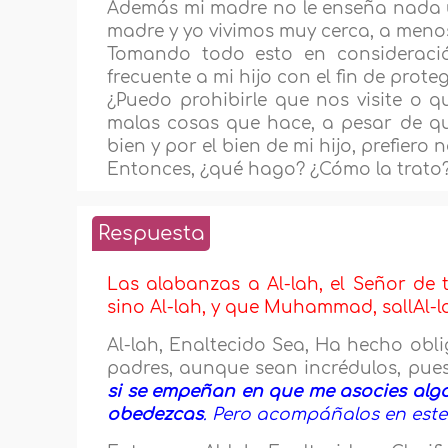
Además mi madre no le enseña nada úti
madre y yo vivimos muy cerca, a meno
Tomando todo esto en consideració
frecuente a mi hijo con el fin de pro
¿Puedo prohibirle que nos visite o 
malas cosas que hace, a pesar de qu
bien y por el bien de mi hijo, prefiero n
Entonces, ¿qué hago? ¿Cómo la trato?
Respuesta
Las alabanzas a Al-lah, el Señor de
sino Al-lah, y que Muhammad, sallAl-la
Al-lah, Enaltecido Sea, Ha hecho obli
padres, aunque sean incrédulos, pues A
si se empeñan en que me asocies algo
obedezcas
.
Pero acompáñalos en este