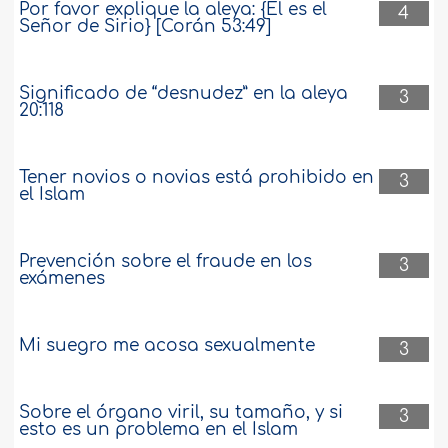
Por favor explique la aleya: {Él es el
4
Señor de Sirio} [Corán 53:49]
Significado de “desnudez” en la aleya
3
20:118
Tener novios o novias está prohibido en
3
el Islam
Prevención sobre el fraude en los
3
exámenes
Mi suegro me acosa sexualmente
3
Sobre el órgano viril, su tamaño, y si
3
esto es un problema en el Islam