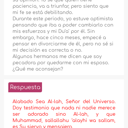
su opinión. Yo sé que quien tiene
paciencia, va a triunfar, pero siento que
mi fe se está debilitando.
Durante este periodo, yo estuve optimista
pensando que iba a poder cambiarlo con
mis esfuerzos y mi Du‘a’ por él. Sin
embargo, hace cinco meses, empecé a
pensar en divorciarme de él, pero no sé si
mi decisión es correcta o no.
Algunos hermanos me dicen que soy
pecadora por quedarme con mi esposo.
¿Qué me aconsejan?
Respuesta
Alabado Sea Al-lah, Señor del Universo.
Doy testimonio que nada ni nadie merece
ser adorado sino Al-lah, y que
Muhammad, sallallahu ‘alayhi wa sallam,
es Su siervo y mensajero.