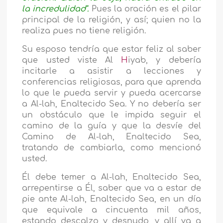
la incredulidad".
Pues la oración es el pilar
principal de la religión, y así; quien no la
realiza pues no tiene religión.
Su esposo tendría que estar feliz al saber
que usted viste Al
H
iyab, y debería
incitarle a asistir a lecciones y
conferencias religiosas, para que aprenda
lo que le pueda servir y pueda acercarse
a Al-lah, Enaltecido Sea. Y no debería ser
un obstáculo que le impida seguir el
camino de la guía y que la desvíe del
Camino de Al-lah, Enaltecido Sea,
tratando de cambiarla, como mencionó
usted.
Él debe temer a Al-lah, Enaltecido Sea,
arrepentirse a Él, saber que va a estar de
pie ante Al-lah, Enaltecido Sea, en un día
que equivale a cincuenta mil años,
estando descalzo y desnudo, y allí va a