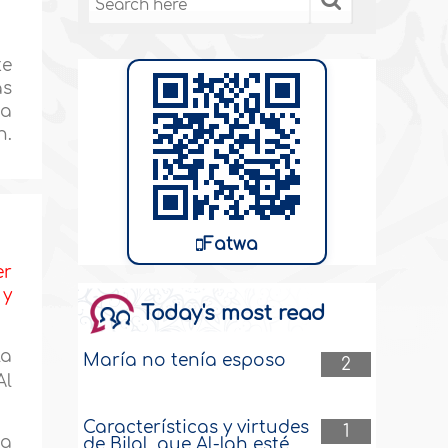
te
as
da
h.
Fatwa
er
 y
Today's most read
la
María no tenía esposo
2
Al
Características y virtudes
1
wa
de Bilal, que Al-lah esté