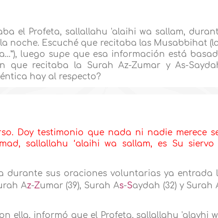
ba el Profeta, sallallahu 'alaihi wa sallam, duran
la noche. Escuché que recitaba las Musabbihat (l
a…”), luego supe que esa información está basa
on que recitaba la Surah Az-Zumar y As-Sayda
ntica hay al respecto?
rso. Doy testimonio que nada ni nadie merece s
ad, sallallahu ‘alaihi wa sallam, es Su siervo
eía durante sus oraciones voluntarias ya entrada 
Surah A
z
-
Z
umar (39), Surah A
s
-
S
aydah (32) y Surah 
n ella, informó que el Profeta, sallallahu 'alayhi 