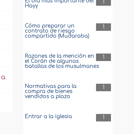
El día más importante del
1
Hayy
Cómo preparar un
1
contrato de riesgo
compartido (Mudaraba)
Razones de la mención en
1
el Corán de algunas
batallas de los musulmanes
 a
Normativas para la
1
compra de bienes
vendidos a plazo
Entrar a la iglesia
1