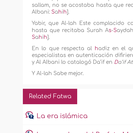
sallam, no se acostaba hasta que reci
Albani:
S
a
h
i
h
].
Yabir, que Al-lah Este complacido c
hasta que recitaba Surah A
s
-
S
aydah
S
a
h
i
h
].
En lo que respecta al
h
adiz en el 
especialistas en autenticación difirie
y Al Albani lo catalogó Da’if en
D
a’if A
Y Al-lah Sabe mejor.
Related Fatwa
La era islámica