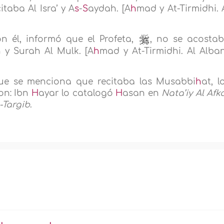
taba Al Isra’ y A
s
-
S
aydah. [A
h
mad y At-Tirmidhi. 
on él, informó que el Profeta,
, no se acosta
 y Surah Al Mulk. [A
h
mad y At-Tirmidhi. Al Alban
que se menciona que recitaba las Musabbi
h
at, l
ron: Ibn
H
ayar lo catalogó
H
asan en
Nata’iy Al Afk
t-Targib
.