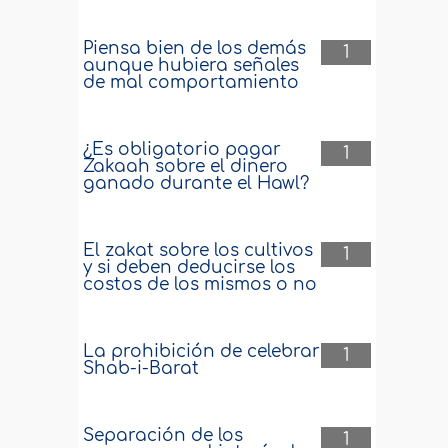
Piensa bien de los demás
1
aunque hubiera señales
de mal comportamiento
¿Es obligatorio pagar
1
Zakaah sobre el dinero
ganado durante el Hawl?
El zakat sobre los cultivos
1
y si deben deducirse los
costos de los mismos o no
La prohibición de celebrar
1
Shab-i-Barat
Separación de los
1