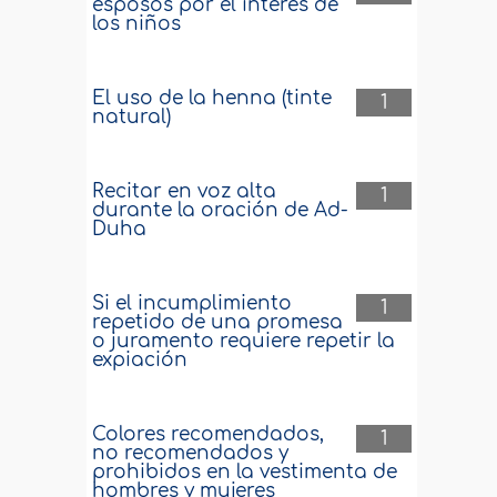
esposos por el interés de
los niños
El uso de la henna (tinte
1
natural)
Recitar en voz alta
1
durante la oración de Ad-
Duha
Si el incumplimiento
1
repetido de una promesa
o juramento requiere repetir la
expiación
Colores recomendados,
1
no recomendados y
prohibidos en la vestimenta de
hombres y mujeres