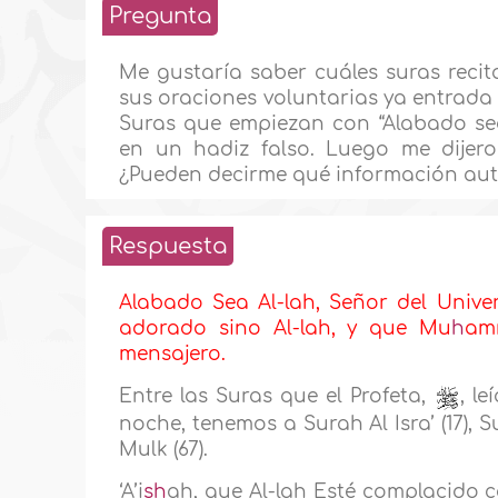
Pregunta
Me gustaría saber cuáles suras recita
sus oraciones voluntarias ya entrada 
Suras que empiezan con “Alabado se
en un hadiz falso. Luego me dijer
¿Pueden decirme qué información auté
Respuesta
Alabado Sea Al-lah, Señor del Unive
adorado sino Al-lah, y que Mu
h
amm
mensajero.
Entre las Suras que el Profeta,
, l
noche, tenemos a Surah Al Isra’ (17), 
Mulk (67).
‘A’i
sh
ah, que Al-lah Esté complacido co