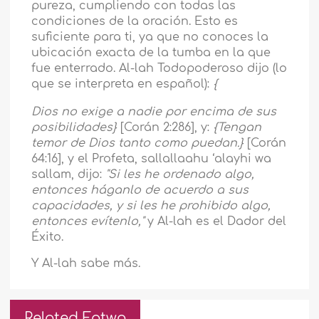
pureza, cumpliendo con todas las
condiciones de la oración. Esto es
suficiente para ti, ya que no conoces la
ubicación exacta de la tumba en la que
fue enterrado. Al-lah Todopoderoso dijo (lo
que se interpreta en español):
{
Dios no exige a nadie por encima de sus
posibilidades}
[Corán 2:286], y:
{Tengan
temor de Dios tanto como puedan.}
[Corán
64:16], y el Profeta, sallallaahu ‘alayhi wa
sallam, dijo:
"Si les he ordenado algo,
entonces háganlo de acuerdo a sus
capacidades, y si les he prohibido algo,
entonces evítenlo,"
y Al-lah es el Dador del
Éxito.
Y Al-lah sabe más.
Related Fatwa