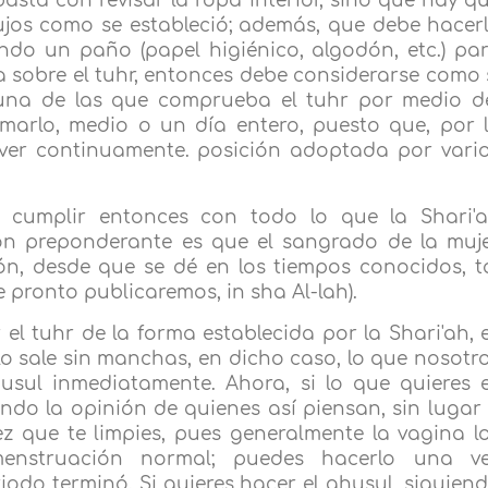
sta con revisar la ropa interior, sino que hay q
jos como se estableció; además, que debe hacer
ndo un paño (papel higiénico, algodón, etc.) pa
da sobre el tuhr, entonces debe considerarse como 
 una de las que comprueba el tuhr por medio d
rmarlo, medio o un día entero, puesto que, por 
lver continuamente. posición adoptada por vari
e cumplir entonces con todo lo que la Shari'
ión preponderante es que el sangrado de la muj
n, desde que se dé en los tiempos conocidos, t
e pronto publicaremos, in sha Al-lah).
el tuhr de la forma establecida por la Shari'ah, 
lo sale sin manchas, en dicho caso, lo que nosotr
sul inmediatamente. Ahora, si lo que quieres 
ndo la opinión de quienes así piensan, sin lugar
z que te limpies, pues generalmente la vagina l
menstruación normal; puedes hacerlo una v
odo terminó. Si quieres hacer el ghusul, siguien