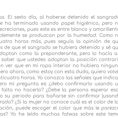
as. El sexto día, al haberse detenido el sangrad
se ha terminado usando papel higiénico, pero 
secreciones, pues este es entre blanco y amarillent
iblemente se produzcan por la humedad. Como 
icuatro horas más, pues seguía la opinión de q
s de que el sangrado se hubiera detenido y sé q
adoptan como la preponderante, pero lo hacía a
e saber que ustedes adoptan la posición contrar
on ver que en mi ropa interior no hubiera ningu
ero ahora, como estoy con esta duda, quiero volv
inticuatro horas. Yo conozco las señales que indic
 pero mi pregunta es: ¿debo confirmarlo usando 
 falta no hacerlo? ¿Debe la persona esperar es
ado su periodo para bañarse sin confirmar (usan
do? ¿Si la mujer no conoce cuál es el color de l
ación, puede escoger el color que más le parezc
sas? Yo he leído muchas fatwas sobre este tem