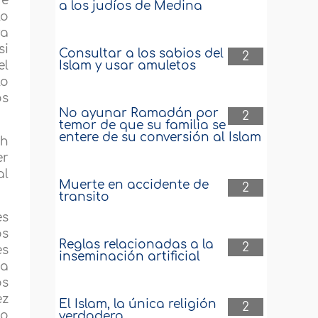
ue
a los judíos de Medina
lo
ra
si
Consultar a los sabios del
2
Islam y usar amuletos
el
lo
os
No ayunar Ramadán por
2
temor de que su familia se
entere de su conversión al Islam
ah
er
al
Muerte en accidente de
2
transito
es
os
Reglas relacionadas a la
2
es
inseminación artificial
 a
os
ez
El Islam, la única religión
2
do
verdadera