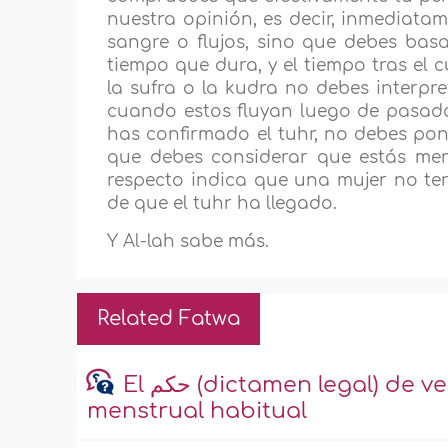
nuestra opinión, es decir, inmediata
sangre o flujos, sino que debes basar
tiempo que dura, y el tiempo tras el c
la sufra o la kudra no debes interpr
cuando estos fluyan luego de pasado
has confirmado el tuhr, no debes pone
que debes considerar que estás mens
respecto indica que una mujer no te
de que el tuhr ha llegado.
Y Al-lah sabe más.
Related Fatwa
El حكم (dictamen legal) de ver secreción turbia después del período
menstrual habitual