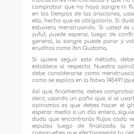
indicaciones mencionadas y que no ba
comprobar que no haya sangre ni flu
en los tiempos de las oraciones, usa
ello, hecho que es obligatorio. Si du
estuviera menstruando. Si usted es
yufuf, puede esperar, luego de confi
general, la sangre puede parar y vo
eruditos como Ibn Qudama.
Si quiere seguir este método, deb
establece al respecto. Nuestra opin
debe considerarse como menstruació
como se explica en la fatwa 145491 (qu
Así que, finalmente, debes comprobar 
decir, usando un paño que, si al usar
opinamos es que debes hacer el ghu
esperar medio o un día entero, siguie
duda que encontrarás flujos cada ve
expulsa luego de finalizada la 
compruebes que efectivamente tu peri