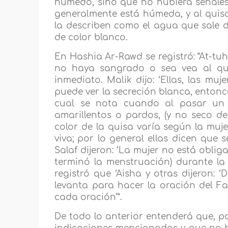
húmedo, sino que no hubiera señales
generalmente está húmeda, y al quisa
la describen como el agua que sale d
de color blanco.
En Hashia Ar-Rawd se registró: “At-tuh
no haya sangrado o sea vea al quis
inmediato. Malik dijo: ‘Ellas, las mu
puede ver la secreción blanca, entonces
cual se nota cuando al pasar un 
amarillentos o pardos, (y no seco d
color de la quisa varía según la muje
viva; por lo general ellas dicen que 
Salaf dijeron: ‘La mujer no está obli
terminó la menstruación) durante l
registró que ‘Aisha y otras dijeron:
levanta para hacer la oración del Fay
cada oración’”.
De todo lo anterior entenderá que, pa