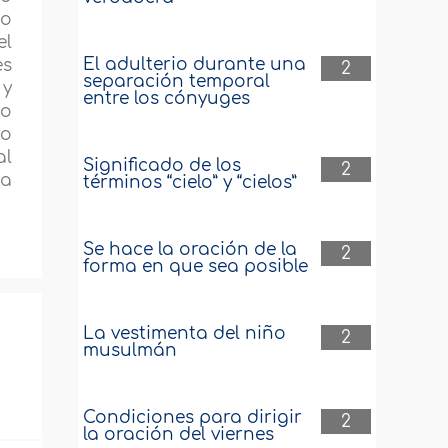
do
el
El adulterio durante una
es
2
separación temporal
 y
entre los cónyuges
no
no
al
Significado de los
2
ra
términos “cielo” y “cielos”
Se hace la oración de la
2
forma en que sea posible
La vestimenta del niño
2
musulmán
Condiciones para dirigir
2
la oración del viernes