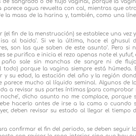
 de sangrado o de flujo vaginal, porque la vagi
 parece agua revuelta con cal, mientras que otr
e la masa de la harina y, también, como una lín
r (el fin de la menstruación) se establece una vez 
a al baida’. Si ve la última, hace el ghusul 
jeres, son las que saben de este asunto’. Pero si 
 se purifica e inicia el rezo apenas note el yufuf, 
paño sale sin manchas de sangre ni de fluj
el todo) porque la vagina siempre está húmeda. 
r y su edad, la estación del año y la región don
se parece mucho al líquido seminal. Algunos de l
gada a revisar sus partes íntimas (para comprobar 
a noche’, dicho asunto no me complace, porque 
 ‘Debe hacerlo antes de irse a la cama o cuando 
er, deben revisar su estado al llegar el tiempo 
ra confirmar el fin del periodo, se deben seguir l