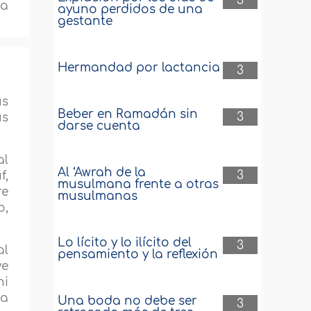
3
ra
ayuno perdidos de una
gestante
Hermandad por lactancia
3
us
Beber en Ramadán sin
3
us
darse cuenta
al
Al ‘Awrah de la
3
f,
musulmana frente a otras
re
musulmanas
o,
Lo lícito y lo ilícito del
3
al
pensamiento y la reflexión
ve
ni
ra
Una boda no debe ser
3