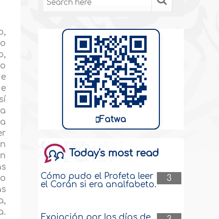
o,
no
o,
no
ue
ue
sí
ia
Fatwa
na
er
an
Today's most read
un
as
Cómo pudo el Profeta leer
3
do
el Corán si era analfabeto.
as
a,
a.
Expiación por los días de