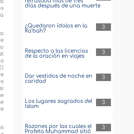
retrasada más de tres
na
días después de una muerte
os
ea
¿Quedaron ídolos en la
3
Ka’bah?
ya
de
no
Respecto a las licencias
3
el
de la oración en viajes
os
El
de
Dar vestidos de noche en
3
caridad
os
si
se
Los lugares sagrados del
se
3
Islam
de
Razones por las cuales el
as
3
Profeta Muhammad sitió