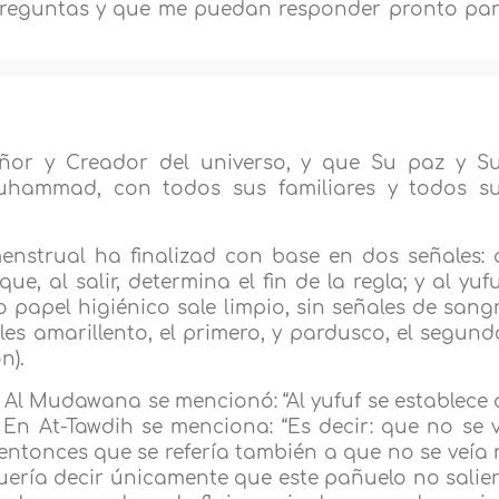
preguntas y que me puedan responder pronto pa
ñor y Creador del universo, y que Su paz y S
uhammad, con todos sus familiares y todos s
nstrual ha finalizad con base en dos señales: 
ue, al salir, determina el fin de la regla; y al yufu
papel higiénico sale limpio, sin señales de sang
ales amarillento, el primero, y pardusco, el segund
n).
n Al Mudawana se mencionó: “Al yufuf se establece 
En At-Tawdih se menciona: “Es decir: que no se 
ntonces que se refería también a que no se veía 
 quería decir únicamente que este pañuelo no salie