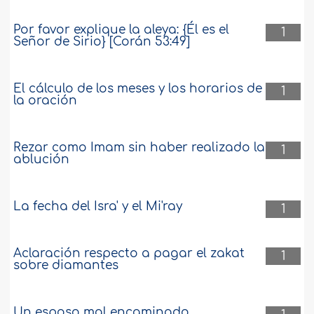
Por favor explique la aleya: {Él es el
1
Señor de Sirio} [Corán 53:49]
El cálculo de los meses y los horarios de
1
la oración
Rezar como Imam sin haber realizado la
1
ablución
La fecha del Isra' y el Mi'ray
1
Aclaración respecto a pagar el zakat
1
sobre diamantes
Un esposo mal encaminado