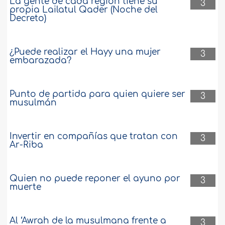
La gente de cada región tiene su
3
propia Lailatul Qader (Noche del
Decreto)
¿Puede realizar el Hayy una mujer
3
embarazada?
Punto de partida para quien quiere ser
3
musulmán
Invertir en compañías que tratan con
3
Ar-Riba
Quien no puede reponer el ayuno por
3
muerte
Al ‘Awrah de la musulmana frente a
3