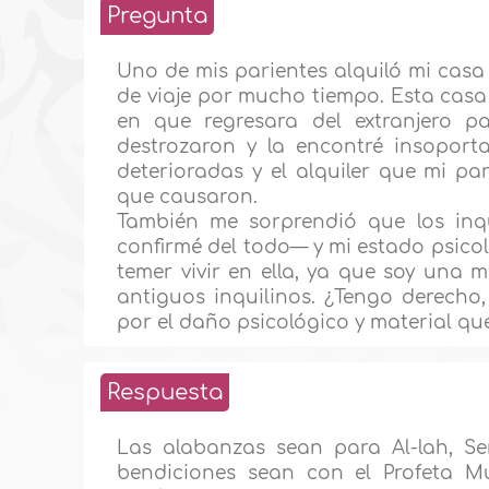
Pregunta
Uno de mis parientes alquiló mi cas
de viaje por mucho tiempo. Esta casa 
en que regresara del extranjero par
destrozaron y la encontré insoport
deterioradas y el alquiler que mi par
que causaron.
También me sorprendió que los inq
confirmé del todo— y mi estado psicol
temer vivir en ella, ya que soy una m
antiguos inquilinos. ¿Tengo derecho,
por el daño psicológico y material q
Respuesta
Las alabanzas sean para Al-lah, Se
bendiciones sean con el Profeta M