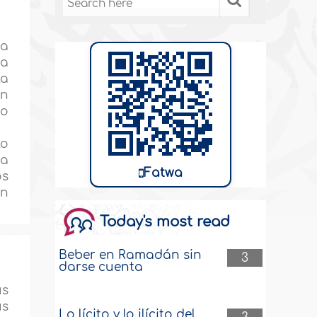
ba
ía
la
an
ño
lo
 a
Fatwa
os
ón
Today's most read
Beber en Ramadán sin
3
darse cuenta
us
us
Lo lícito y lo ilícito del