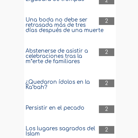
2
Una boda no debe ser
2
retrasada más de tres
días después de una muerte
Abstenerse de asistir a
2
celebraciones tras la
m*erte de familiares
¿Quedaron ídolos en la
2
Ka’bah?
Persistir en el pecado
2
Los lugares sagrados del
2
Islam