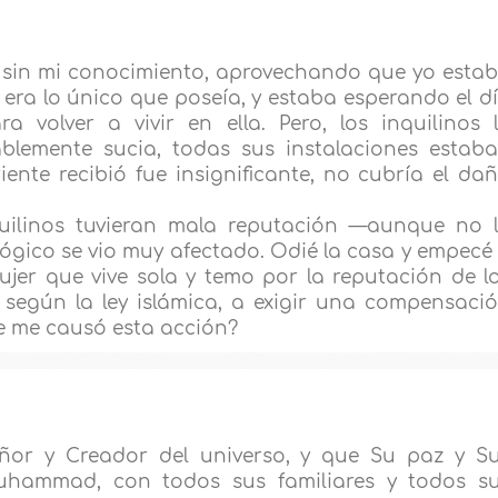
a sin mi conocimiento, aprovechando que yo esta
era lo único que poseía, y estaba esperando el d
a volver a vivir en ella. Pero, los inquilinos 
ablemente sucia, todas sus instalaciones estab
iente recibió fue insignificante, no cubría el da
uilinos tuvieran mala reputación —aunque no 
ógico se vio muy afectado. Odié la casa y empecé
ujer que vive sola y temo por la reputación de l
 según la ley islámica, a exigir una compensaci
ue me causó esta acción?
ñor y Creador del universo, y que Su paz y S
uhammad, con todos sus familiares y todos s