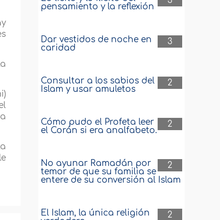
3
pensamiento y la reflexión
ay
es
Dar vestidos de noche en
3
caridad
la
Consultar a los sabios del
2
Islam y usar amuletos
i)
el
ia
Cómo pudo el Profeta leer
2
el Corán si era analfabeto.
la
le
No ayunar Ramadán por
2
.
temor de que su familia se
entere de su conversión al Islam
El Islam, la única religión
2