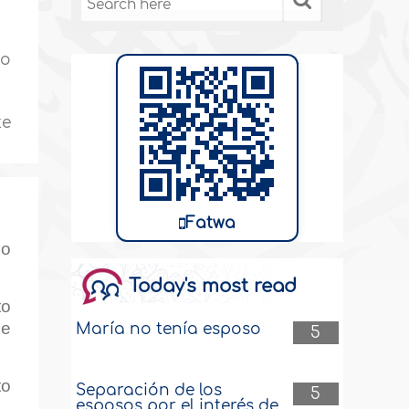
so
te
Fatwa
do
Today's most read
to
de
María no tenía esposo
5
to
Separación de los
5
esposos por el interés de