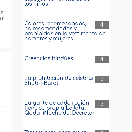
los niños
 y
ar
Colores recomendados,
4
no recomendados y
prohibidos en la vestimenta de
hombres y mujeres
Creencias hindúes
4
La prohibición de celebrar
3
Shab-i-Barat
La gente de cada región
3
tiene su propia Lailatul
Qader (Noche del Decreto)