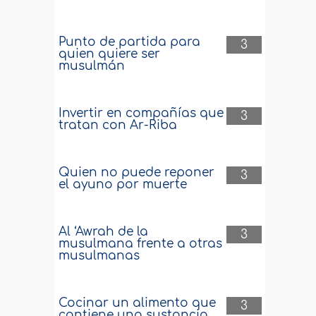
Punto de partida para
3
quien quiere ser
musulmán
Invertir en compañías que
3
tratan con Ar-Riba
Quien no puede reponer
3
el ayuno por muerte
Al ‘Awrah de la
3
musulmana frente a otras
musulmanas
Cocinar un alimento que
3
contiene una sustancia