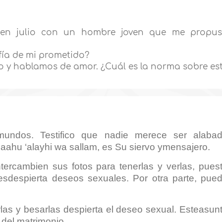
l en julio con un hombre joven que me propu
afía de mi prometido?
o y hablamos de amor. ¿Cuál es la norma sobre es
mundos. Testifico que nadie merece ser alaba
aahu ‘alayhi wa sallam, es Su siervo ymensajero.
tercambien sus fotos para tenerlas y verlas, pues
esdespierta deseos sexuales. Por otra parte, pue
rlas y besarlas despierta el deseo sexual. Esteasun
s del matrimonio.