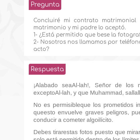
Pregunta
Concluiré mi contrato matrimonia
matrimonio y mi padre lo aceptó.
1- ¿Está permitido que bese la fotogr
2- Nosotros nos llamamos por teléfon
acto?
Respuesta
¡Alabado seaAl-lah!, Señor de los 
exceptoAl-lah, y que Muhammad, sallall
No es permisibleque los prometidos in
queesto envuelve graves peligros, pu
conducir a cometer algoilícito.
Debes tirarestas fotos puesto que mira
solo está permitido dentro de los límite