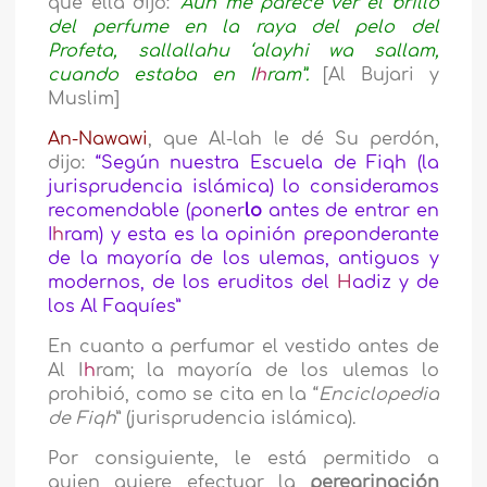
que ella dijo:
“Aún me parece ver el brillo
del perfume en la raya del pelo del
Profeta, sallallahu ‘alayhi wa sallam,
cuando estaba en I
h
ram”.
[Al Bujari y
Muslim]
An-Nawawi
, que Al-lah le dé Su perdón,
dijo:
“Según nuestra Escuela de Fiqh (la
jurisprudencia islámica) lo consideramos
recomendable (poner
lo
antes de entrar en
I
h
ram) y esta es la opinión preponderante
de la mayoría de los ulemas, antiguos y
modernos, de los eruditos del
H
adiz y de
los Al Faquíes”
En cuanto a perfumar el vestido antes de
Al I
h
ram; la mayoría de los ulemas lo
prohibió, como se cita en la “
Enciclopedia
de Fiqh
” (jurisprudencia islámica).
Por consiguiente, le está permitido a
quien quiere efectuar la
peregrinación