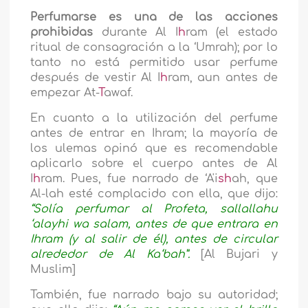
Perfumarse es una de las acciones
prohibidas
durante Al I
h
ram (el estado
ritual de consagración a la ‘Umrah); por lo
tanto no está permitido usar perfume
después de vestir Al I
h
ram, aun antes de
empezar At-
T
awaf.
En cuanto a la utilización del perfume
antes de entrar en Ihram; la mayoría de
los ulemas opinó que es recomendable
aplicarlo sobre el cuerpo antes de Al
I
h
ram. Pues, fue narrado de ‘A'i
sh
ah, que
Al-lah esté complacido con ella, que dijo:
“Solía perfumar al Profeta, sallallahu
‘alayhi wa salam, antes de que entrara en
Ihram (y al salir de él), antes de circular
alrededor de Al Ka‘bah”.
[Al Bujari y
Muslim]
También, fue narrado bajo su autoridad;