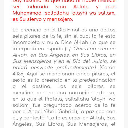
Doy testimonio que nada ni nadie merece
ser adorado sino Al-lah, y que
Muhammad, sallallahu ‘alayhi wa sallam,
es Su siervo y mensajero.
La creencia en el Día Final es uno de los
seis pilares de la fe, sin el cual la fe está
incompleta y nula. Dice Al-lah (lo que se
interpreta en español):
{…Quien no crea en
Al-lah, en Sus Ángeles, en Sus Libros, en
Sus Mensajeros y en el Día del Juicio, se
habrá desviado profundamente.}
[Corán
4:136] Aquí se mencionan cinco pilares, el
sexto es la creencia en la predestinación
o el destino. Los seis pilares se
mencionaron en una narración extensa,
en la que el Profeta, sallallahu ‘alayhi wa
sallam, fue preguntado acerca de la fe
por el Ángel Yibril (Gabriel), la paz sea con
él, y contestó: “La fe es creer en Al-lah, Sus
Ángeles, Sus Libros, Sus Mensajeros, el