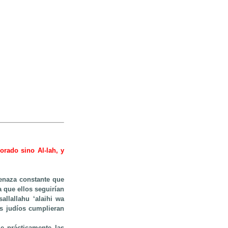
orado sino Al-lah, y
enaza constante que
a que ellos seguirían
allallahu ‘alaihi wa
os judíos cumplieran
ue prácticamente las