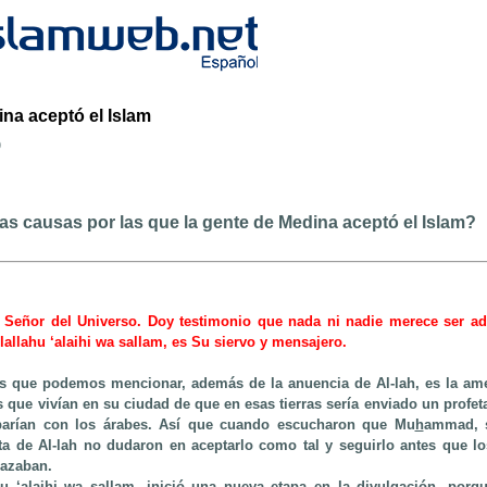
na aceptó el Islam
b
as causas por las que la gente de Medina aceptó el Islam?
 Señor del Universo. Doy testimonio que nada ni nadie merece ser ad
allahu ‘alaihi wa sallam, es Su siervo y mensajero.
as que podemos mencionar, además de la anuencia de Al-lah, es la am
s que vivían en su ciudad de que en esas tierras sería enviado un profet
barían con los árabes. Así que cuando escucharon que Mu
h
ammad, s
eta de Al-lah no dudaron en aceptarlo como tal y seguirlo antes que l
nazaban.
ahu ‘alaihi wa sallam, inició una nueva etapa en la divulgación, porq