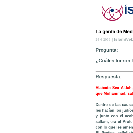
La gente de Medi
| IslamWe
24-6-2009
Pregunta:
¿Cuáles fueron l
Respuesta:
Alabado Sea Al-lah,
que Mu
h
ammad, sall
Dentro de las caus
les hacían los judío
y junto con él aca
sallam, era el Prof
con lo que les ame
El Profeta, sallall