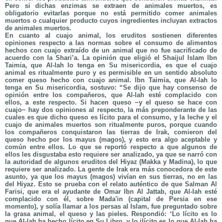
Pero si dichas enzimas se extraen de animales muertos, es
obligatorio evitarlas porque no está permitido comer animales
muertos o cualquier producto cuyos ingredientes incluyan extractos
de animales muertos.
En cuanto al cuajo animal, los eruditos sostienen diferentes
opiniones respecto a las normas sobre el consumo de alimentos
hechos con cuajo extraído de un animal que no fue sacrificado de
acuerdo con la Shari’a. La opinión que eligió el Shaijul Islam Ibn
Taimia, que Al-lah lo tenga en Su misericordia, es que el cuajo
animal es ritualmente puro y es permisible en un sentido absoluto
comer queso hecho con cuajo animal. Ibn Taimia, que Al-lah lo
tenga en Su misericordia, sostuvo: “Se dijo que hay consenso de
opinión entre los compañeros, que Al-lah esté complacido con
ellos, a este respecto. Si hacen queso −y el queso se hace con
cuajo− hay dos opiniones al respecto, la más preponderante de las
cuales es que dicho queso es lícito para el consumo, y la leche y el
cuajo de animales muertos son ritualmente puros, porque cuando
los compañeros conquistaron las tierras de Irak, comieron del
queso hecho por los mayus (magos), y esto era algo aceptable y
común entre ellos. Lo que se reportó respecto a que algunos de
ellos les disgustaba esto requiere ser analizado, ya que se narró con
la autoridad de algunos eruditos del Hiyaz (Makka y Madina), lo que
requiere ser analizado. La gente de Irak era más conocedora de este
asunto, ya que los mayus (magos) vivían en sus tierras, no en las
del Hiyaz. Esto se prueba con el relato auténtico de que Salman Al
Farisi, que era el ayudante de Omar Ibn Al Jattab, que Al-lah esté
complacido con él, sobre Mada'in (capital de Persia en ese
momento), y solía llamar a los persas al Islam, fue preguntado sobre
la grasa animal, el queso y las pieles. Respondió: ‘Lo lícito es lo
que Al-lah ha hecho lícito en Su Libro, y lo ilícito es lo que Al-lah ha