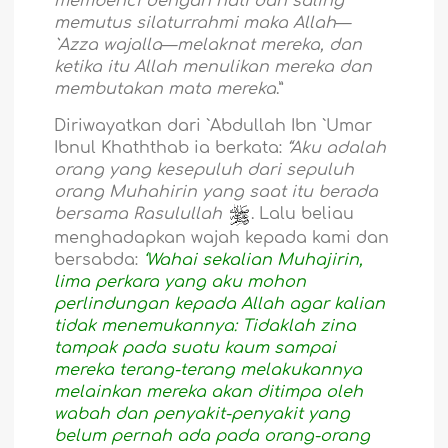
membenci dengan hati dan saling
memutus silaturrahmi maka Allah
—
`Azza wajalla
—
melaknat mereka, dan
ketika itu Allah menulikan mereka dan
membutakan mata mereka
.”
Diriwayatkan dari `Abdullah Ibn `Umar
Ibnul Khaththab ia berkata:
“Aku adalah
orang yang kesepuluh dari sepuluh
orang Muhahirin yang saat itu berada
bersama Rasulullah
. Lalu beliau
menghadapkan wajah kepada kami dan
bersabda:
‘Wahai sekalian Muhajirin,
lima perkara yang aku mohon
perlindungan kepada Allah agar kalian
tidak menemukannya: Tidaklah zina
tampak pada suatu kaum sampai
mereka terang-terang melakukannya
melainkan mereka akan ditimpa oleh
wabah dan penyakit-penyakit yang
belum pernah ada pada orang-orang