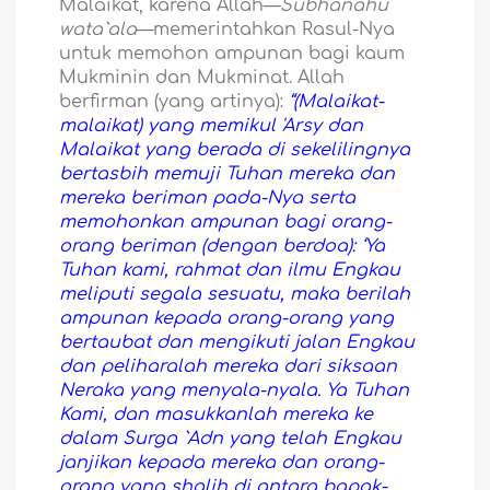
Malaikat, karena Allah—
Subhanahu
wata`ala
—memerintahkan Rasul-Nya
untuk memohon ampunan bagi kaum
Mukminin dan Mukminat. Allah
berfirman (yang artinya):
“(Malaikat-
malaikat) yang memikul 'Arsy dan
Malaikat yang berada di sekelilingnya
bertasbih memuji Tuhan mereka dan
mereka beriman pada-Nya serta
memohonkan ampunan bagi orang-
orang beriman (dengan berdoa): ‘Ya
Tuhan kami, rahmat dan ilmu Engkau
meliputi segala sesuatu, maka berilah
ampunan kepada orang-orang yang
bertaubat dan mengikuti jalan Engkau
dan peliharalah mereka dari siksaan
Neraka yang menyala-nyala. Ya Tuhan
Kami, dan masukkanlah mereka ke
dalam Surga `Adn yang telah Engkau
janjikan kepada mereka dan orang-
orang yang shalih di antara bapak-