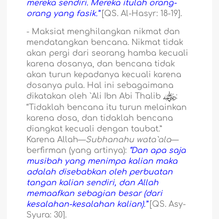
mereka sendiri. Mereka itulah orang-
orang yang fasik.”
[QS. Al-Hasyr: 18-19].
-
Maksiat menghilangkan nikmat dan
mendatangkan bencana. Nikmat tidak
akan pergi dari seorang hamba kecuali
karena dosanya, dan bencana tidak
akan turun kepadanya kecuali karena
dosanya pula. Hal ini sebagaimana
dikatakan oleh `Ali Ibn Abi Thalib
:
“Tidaklah bencana itu turun melainkan
karena dosa, dan tidaklah bencana
diangkat kecuali dengan taubat.”
Karena Allah—
Subhanahu wata`ala
—
berfirman (yang artinya):
“Dan apa saja
musibah yang menimpa kalian maka
adalah disebabkan oleh perbuatan
tangan kalian sendiri, dan Allah
memaafkan sebagian besar (dari
kesalahan-kesalahan kalian).”
[QS. Asy-
Syura: 30].