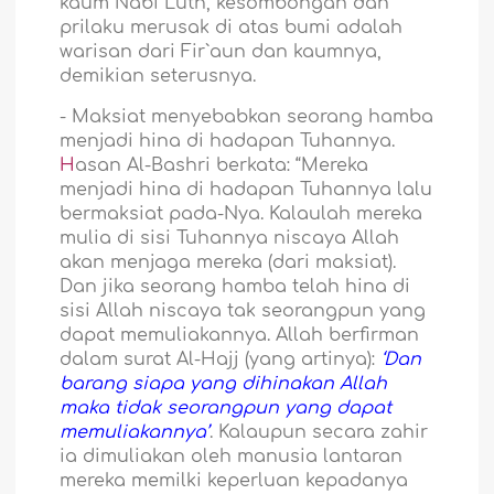
kaum Nabi Lûth, kesombongan dan
prilaku merusak di atas bumi adalah
warisan dari Fir`aun dan kaumnya,
demikian seterusnya.
-
Maksiat menyebabkan seorang hamba
menjadi hina di hadapan Tuhannya.
H
asan Al-Bashri berkata: “Mereka
menjadi hina di hadapan Tuhannya lalu
bermaksiat pada-Nya. Kalaulah mereka
mulia di sisi Tuhannya niscaya Allah
akan menjaga mereka (dari maksiat).
Dan jika seorang hamba telah hina di
sisi Allah niscaya tak seorangpun yang
dapat memuliakannya. Allah berfirman
dalam surat Al-Hajj (yang artinya):
‘Dan
barang siapa yang dihinakan Allah
maka tidak seorangpun yang dapat
memuliakannya’
. Kalaupun secara zahir
ia dimuliakan oleh manusia lantaran
mereka memilki keperluan kepadanya