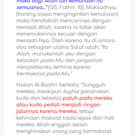
maka bagi Allah lah kemuliaan itu
semuanya...”
[QS. Fathir: 10]. Maksudnya,
(barang siapa menginginkan kemuliaan)
maka hendaklah mencarinya dengan
menaati Allah, karena ia tidak akan
menemukannya kecuali dengan
menaati-Nya. Oleh karena itu di antara
doa sebagian ulama Salaf ialah:
“Ya
Allah, muliakanlah aku dengan
ketaatan pada-Mu dan janganlah
menjadikanku terhina karena
bermaksiat pada-Mu.”
Hasan Al-Bashri berkata: “Sungguh
mereka, meskipun
bighal
(peranakan
kuda dan keledai)
patuh pada mereka
atau kuda pedati menjadi ringan
jalannya karena mereka,
tetapi
kehinaan maksiat tiada lepas dari hati
mereka. Allah enggan selain
menghinakan orang yang bermaksiat