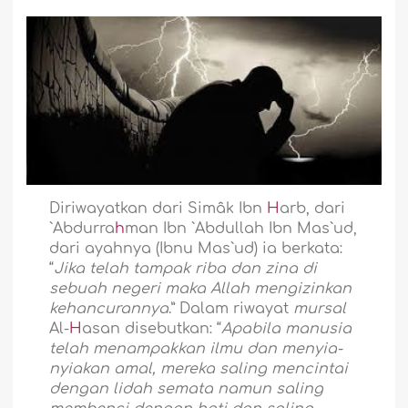
Diriwayatkan dari Simâk Ibn
H
arb, dari
`Abdurra
h
man Ibn `Abdullah Ibn Mas`ud,
dari ayahnya (Ibnu Mas`ud) ia berkata:
“
Jika telah tampak riba dan zina di
sebuah negeri maka Allah mengizinkan
kehancurannya
.” Dalam riwayat
mursal
Al-
H
asan disebutkan: “
Apabila manusia
telah menampakkan ilmu dan menyia-
nyiakan amal, mereka saling mencintai
dengan lidah semata namun saling