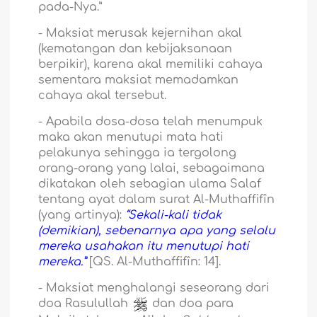
pada-Nya.”
-
Maksiat merusak kejernihan akal
(kematangan dan kebijaksanaan
berpikir), karena akal memiliki cahaya
sementara maksiat memadamkan
cahaya akal tersebut.
-
Apabila dosa-dosa telah menumpuk
maka akan menutupi mata hati
pelakunya sehingga ia tergolong
orang-orang yang lalai, sebagaimana
dikatakan oleh sebagian ulama Salaf
tentang ayat dalam surat Al-Muthaffifîn
(yang artinya):
“Sekali-kali tidak
(demikian), sebenarnya apa yang selalu
mereka usahakan itu menutupi hati
mereka.”
[QS. Al-Muthaffifîn: 14].
-
Maksiat menghalangi seseorang dari
doa Rasulullah
dan doa para