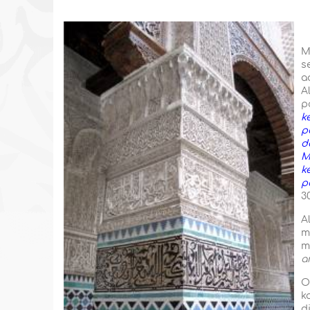
M
s
a
A
p
k
p
d
M
k
p
30
A
m
m
a
O
k
d