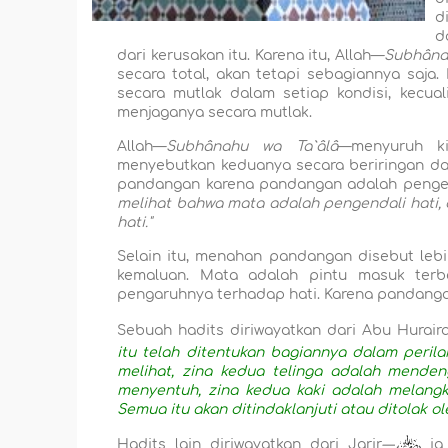
d
d
dari kerusakan itu. Karena itu, Allah—
Subhânah
secara total, akan tetapi sebagiannya saj
secara mutlak dalam setiap kondisi, kecual
menjaganya secara mutlak.
Allah—
Subhânahu wa Ta`âlâ
—menyuruh k
menyebutkan keduanya secara beriringan da
pandangan karena pandangan adalah pengen
melihat bahwa mata adalah pengendali hati, 
hati."
Selain itu, menahan pandangan disebut leb
kemaluan. Mata adalah pintu masuk terb
pengaruhnya terhadap hati. Karena pandangan 
Sebuah hadits diriwayatkan dari Abu Hurair
itu telah ditentukan bagiannya dalam perila
melihat, zina kedua telinga adalah menden
menyentuh, zina kedua kaki adalah melangk
Semua itu akan ditindaklanjuti atau ditolak o
Hadits lain diriwayatkan dari Jarir
—
ia