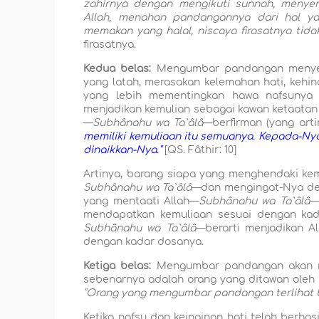
zahirnya dengan mengikuti sunnah, menye
Allah, menahan pandangannya dari hal ya
memakan yang halal, niscaya firasatnya tida
firasatnya.
Kedua belas:
Mengumbar pandangan menyeba
yang latah, merasakan kelemahan hati, kehin
yang lebih mementingkan hawa nafsunya 
menjadikan kemulian sebagai kawan ketaatan
—
Subhânahu wa Ta`âlâ
—berfirman (yang arti
memiliki kemuliaan itu semuanya. Kepada-Nya
dinaikkan-Nya."
[QS. Fâthir: 10]
Artinya, barang siapa yang menghendaki ke
Subhânahu wa Ta`âlâ
—dan mengingat-Nya den
yang mentaati Allah—
Subhânahu wa Ta`âlâ
—
mendapatkan kemuliaan sesuai dengan kad
Subhânahu wa Ta`âlâ
—berarti menjadikan A
dengan kadar dosanya.
Ketiga belas:
Mengumbar pandangan akan men
sebenarnya adalah orang yang ditawan oleh
"Orang yang mengumbar pandangan terlihat b
Ketika nafsu dan keinginan hati telah berha