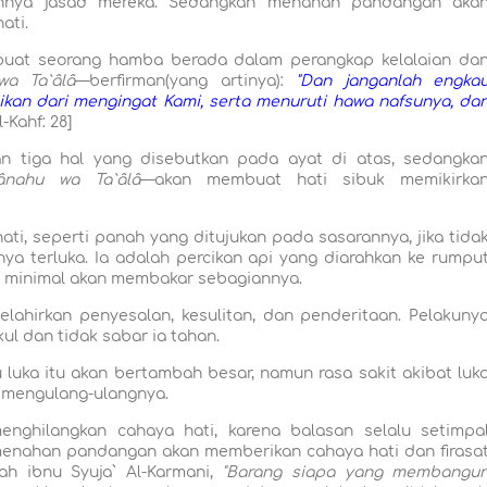
annya jasad mereka. Sedangkan menahan pandangan aka
ati.
t seorang hamba berada dalam perangkap kelalaian da
a Ta`âlâ
—berfirman(yang artinya):
"Dan janganlah engka
aikan dari mengingat Kami, serta menuruti hawa nafsunya, da
-Kahf: 28]
 tiga hal yang disebutkan pada ayat di atas, sedangka
ânahu wa Ta`âlâ
—akan membuat hati sibuk memikirka
, seperti panah yang ditujukan pada sasarannya, jika tida
 terluka. Ia adalah percikan api yang diarahkan ke rumpu
u, minimal akan membakar sebagiannya.
hirkan penyesalan, kesulitan, dan penderitaan. Pelakuny
ul dan tidak sabar ia tahan.
 luka itu akan bertambah besar, namun rasa sakit akibat luk
 mengulang-ulangnya.
hilangkan cahaya hati, karena balasan selalu setimpa
enahan pandangan akan memberikan cahaya hati dan firasa
ah ibnu Syuja` Al-Karmani,
"Barang siapa yang membangu