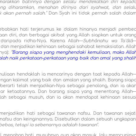
marakkan batinnya dengan selalu mendekatkan diri kepad
ng diharamkan, menahan dirinya dari syahwat, dan selal
k akan pernah salah."
Dan Syah ini tidak pernah salah dala
bkan hati terjerumus ke dalam hinanya menjadi pembe
aan diri, dan berbagai akibat yang Allah siapkan untuk oran
daripada ridha-Nya. Karena Allah—
Subhânahu wa Ta`âlâ
 dan menjadikan kehinaan sebagai sahabat kemaksiatan. Alla
nya):
"Barang siapa yang menghendaki kemuliaan, maka Alla
lah naik perkataan-perkataan yang baik dan amal yang shali
muliaan hendaklah ia mencarinya dengan taat kepada Allah
gan kalimat yang baik dan amalan yang shalih. Barang siap
berarti telah menjadikan-Nya sebagai penolong, dan ia aka
ar ketaatannya. Dan barang siapa yang menentang Allah
llah sebagai musuh, dan ia akan mendapat kehinaan sesua
jadikan hati sebagai tawanan nafsu. Dan tawanan sejat
 nafsu dan keinginannya. Disebutkan dalam sebuah ungkapan
ebas, tetapi ia sebenarnya adalah tawanan".
sil menahan hati, musuhnya pun akan masuk, lalu meracuniny