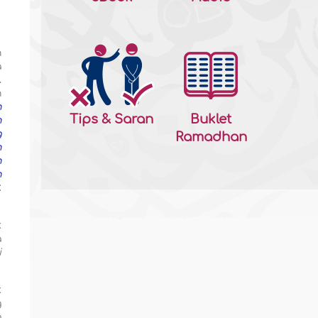
n
a
.
n
h
Tips & Saran
Buklet
n
g
Ramadhan
h
h
n
:
k
a
i
k
g
a