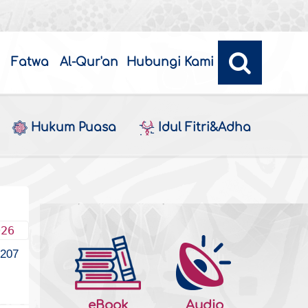
Fatwa
Al-Qur'an
Hubungi Kami
Hukum Puasa
Idul Fitri&Adha
026
207
eBook
Audio