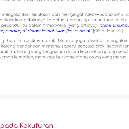
engokohkan kelalaian dari mengingat Allah—
Subhânahu w
ggelincirkan pelakunya ke dalam perangkap kecanduan. Allah
ecandu itu dalam firman-Nya (yang artinya):
"Demi umurm
g-ambing di dalam kemabukan (kesesatan)."
[QS Al-
H
ijr: 72]
g berarti rusaknya akal. Mereka juga disebut mengalam
i. Karena pandangan memang seperti segelas arak, sedangka
rak itu. Orang yang tenggelam dalam kecanduan jarang sekal
i kemah kematian, menyesal bersama orang-orang yang merugi.
]
pada Kekufuran