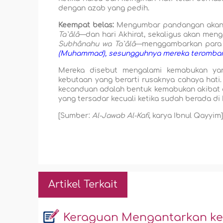
dengan azab yang pedih.
Keempat belas:
Mengumbar pandangan akan m
Ta`âlâ
—dan hari Akhirat, sekaligus akan men
Subhânahu wa Ta`âlâ
—menggambarkan para p
(Muhammad), sesungguhnya mereka teromban
Mereka disebut mengalami kemabukan yan
kebutaan yang berarti rusaknya cahaya hat
kecanduan adalah bentuk kemabukan akibat a
yang tersadar kecuali ketika sudah berada d
[Sumber:
Al-Jawab Al-Kafi
, karya Ibnul Qayyim
Artikel Terkait
Keraguan Mengantarkan ke