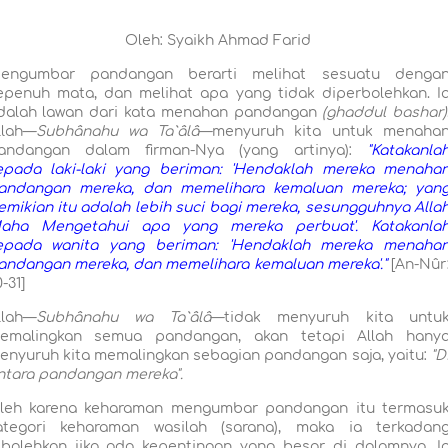
Oleh: Syaikh Ahmad Farid
engumbar pandangan berarti melihat sesuatu denga
epenuh mata, dan melihat apa yang tidak diperbolehkan. I
dalah lawan dari kata menahan pandangan
(ghaddul bashar)
llah—
Subhânahu wa Ta`âlâ
—menyuruh kita untuk menaha
andangan dalam firman-Nya (yang artinya):
"Katakanla
epada laki-laki yang beriman: 'Hendaklah mereka menaha
andangan mereka, dan memelihara kemaluan mereka; yan
emikian itu adalah lebih suci bagi mereka, sesungguhnya Alla
aha Mengetahui apa yang mereka perbuat'. Katakanla
epada wanita yang beriman: 'Hendaklah mereka menaha
andangan mereka, dan memelihara kemaluan mereka'."
[An-Nûr
-31]
llah—
Subhânahu wa Ta`âlâ
—tidak menyuruh kita untu
emalingkan semua pandangan, akan tetapi Allah hany
enyuruh kita memalingkan sebagian pandangan saja, yaitu:
"D
ntara pandangan mereka".
leh karena keharaman mengumbar pandangan itu termasu
ategori keharaman wasilah (sarana), maka ia terkadan
ibolehkan jika ada kepentingan yang besar di dalamnya. I