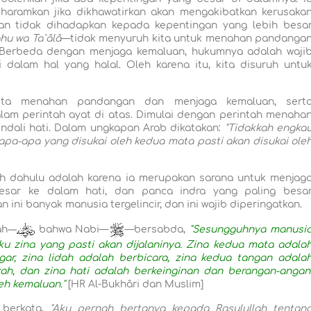
iharamkan jika dikhawatirkan akan mengakibatkan kerusaka
an tidak dihadapkan kepada kepentingan yang lebih besa
u wa Ta`âlâ
—tidak menyuruh kita untuk menahan pandanga
a. Berbeda dengan menjaga kemaluan, hukumnya adalah waji
i dalam hal yang halal. Oleh karena itu, kita disuruh untu
ita menahan pandangan dan menjaga kemaluan, sert
lam perintah ayat di atas. Dimulai dengan perintah menaha
dali hati. Dalam ungkapan Arab dikatakan:
"Tidakkah engka
apa-apa yang disukai oleh kedua mata pasti akan disukai ole
ih dahulu adalah karena ia merupakan sarana untuk menjag
esar ke dalam hati, dan panca indra yang paling besa
ini banyak manusia tergelincir, dan ini wajib diperingatkan.
ah
—
bahwa
Nabi—
—bersabda,
"Sesungguhnya manusi
ku zina yang pasti akan dijalaninya. Zina kedua mata adala
gar, zina lidah adalah berbicara, zina kedua tangan adala
ah, dan zina hati adalah berkeinginan dan berangan-angan
leh kemaluan."
[HR Al-Bukhâri dan Muslim]
berkata,
"Aku pernah bertanya kepada Rasulullah tentan