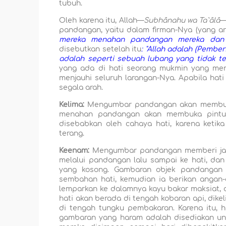
tubuh.
Oleh karena itu, Allah—
Subhânahu wa Ta`âlâ
—
pandangan, yaitu dalam firman-Nya (yang ar
mereka menahan pandangan mereka dan 
disebutkan setelah itu
: "Allah adalah (Pemb
adalah seperti sebuah lubang yang tidak t
yang ada di hati seorang mukmin yang men
menjauhi seluruh larangan-Nya. Apabila hat
segala arah.
Kelima:
Mengumbar pandangan akan membuat 
menahan pandangan akan membuka pintu 
disebabkan oleh cahaya hati, karena ketika
terang.
Keenam:
Mengumbar pandangan memberi jala
melalui pandangan lalu sampai ke hati, dan
yang kosong. Gambaran objek pandangan a
sembahan hati, kemudian ia berikan angan-
lemparkan ke dalamnya kayu bakar maksiat, d
hati akan berada di tengah kobaran api, dikel
di tengah tungku pembakaran. Karena itu,
gambaran yang haram adalah disediakan unt