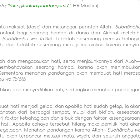
da,
'Palingkanlah pandangamu'.
"
[HR Muslim]
 maksiat (dosa) dan melanggar perintah Allah—
Subhânah
manfaat bagi seorang hamba di dunia dan Akhirat melebih
—
Subhânahu wa Ta`âlâ
. Tidaklah seseorang merasa bahagi
ah, dan tidaklah seseorang merugi melainkan karena menyia
dan mengacaukan hati, serta menjauhkannya dari Allah
 membahayakan seorang hamba, karena akan menimbulka
. Sementara menahan pandangan akan membuat hati meras
u wa Ta`âlâ
.
kan dan menyedihkan hati, sedangkan menahan pandanga
hati menjadi gelap, dan apabila hati sudah gelap, ia aka
hatan dari berbagai tempat, mulai dari bid`ah, kesesatan
ri faktor kebahagiaan dan sibuk dengan faktor kesengsaraan
hati. Apabila cahaya tersebut hilang maka pemilik hati aka
 kegelapan. Menahan pandangan karena Allah—
Subhânahu w
u akan terpancar melalui mata, wajah, dan seluruh anggot