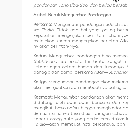
pandangan yang tiba-tiba, dan beliau bersab
Akibat Buruk Mengumbar Pandangan
Pertama:
Mengumbar pandangan adalah suatu
wa Ta`âlâ
. Tidak ada hal yang paling ber
kepatuhan mengerjakan perintah Tuhannya
melainkan karena mengerjakan perintah All
nyiakan perintah-Nya.
Kedua:
Mengumbar pandangan bisa memecah 
Subhânahu wa Ta`âlâ
. Ini tentu sangat
keterasingan antara hamba dan Tuhannya
bahagia dan damai bersama Allah—
Subhânah
Ketiga:
Mengumbar pandangan akan melemah
akan menguatkan dan membuatnya bahagia.
Keempat:
Mengumbar pandangan akan membuat 
didatangi oleh awan-awan bencana dan keja
mengikuti hawa nafsu, hingga menghindar da
Semua itu hanya bisa diusir dengan cahaya 
seperti orang buta yang berkeliaran dalam
Ta`âlâ
—akan membuat hati bercahaya, dan it