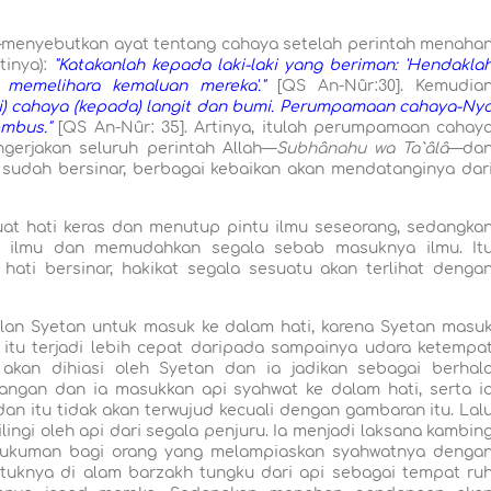
menyebutkan ayat tentang cahaya setelah perintah menaha
tinya):
"Katakanlah kepada laki-laki yang beriman: 'Hendakla
memelihara kemaluan mereka'."
[QS An-Nûr:30]. Kemudia
eri) cahaya (kepada) langit dan bumi. Perumpamaan cahaya-Ny
embus."
[QS An-Nûr: 35]. Artinya, itulah perumpamaan cahay
gerjakan seluruh perintah Allah—
Subhânahu wa Ta`âlâ
—da
i sudah bersinar, berbagai kebaikan akan mendatanginya dar
hati keras dan menutup pintu ilmu seseorang, sedangka
ilmu dan memudahkan segala sebab masuknya ilmu. It
 hati bersinar, hakikat segala sesuatu akan terlihat denga
n Syetan untuk masuk ke dalam hati, karena Syetan masu
 itu terjadi lebih cepat daripada sampainya udara ketempa
kan dihiasi oleh Syetan dan ia jadikan sebagai berhal
angan dan ia masukkan api syahwat ke dalam hati, serta i
an itu tidak akan terwujud kecuali dengan gambaran itu. Lal
ilingi oleh api dari segala penjuru. Ia menjadi laksana kambin
 hukuman bagi orang yang melampiaskan syahwatnya denga
uknya di alam barzakh tungku dari api sebagai tempat ru