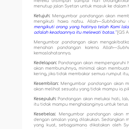
mereka disimpan sampai hari dibangkitk
menutup jalan Syetan untuk masuk ke dalam h
Ketujuh:
Mengumbar pandangan akan membua
mengikuti hawa nafsu. Allah—
Subhânahu w
mengikuti orang yang hatinya telah Kami lal
adalah keadaannya itu melewati batas."
[QS Al
Mengumbar pandangan akan mengakibatkan
menahan pandangan karena Allah—
Subh
kemaslahatannya.
Kedelapan:
Pandangan akan mempengaruhi hati
akan membunuhnya, minimal akan membuatnya
kering, jika tidak membakar semua rumput it
Kesembilan:
Mengumbar pandangan akan mela
akan melihat sesuatu yang tidak mampu ia pik
Kesepuluh:
Pandangan akan melukai hati, lalu
itu tidak mampu menghalanginya untuk terus
Kesebelas:
Mengumbar pandangan akan meng
dengan amalan yang dilakukan. Sedangkan m
yang kuat, sebagaimana dikatakan oleh Sy