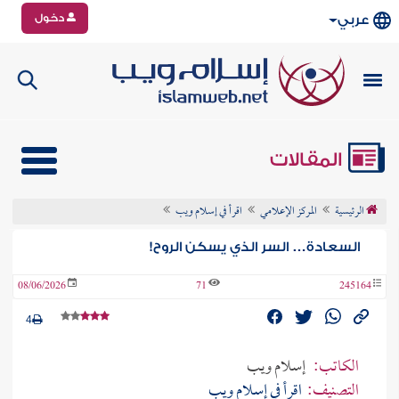
دخول
عربي
المقالات
الرئيسية
المركز الإعلامي
اقرأ في إسلام ويب
السعادة… السر الذي يسكن الروح!
08/06/2026
71
245164
4
الكاتب:
إسلام ويب
التصنيف:
اقرأ في إسلام ويب