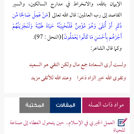
الإيمان بالله، والانخراط في مدارج السالكين، والسير
القاصد إلى رب العالمين: قال الله تعالى {
مَنْ عَمِلَ صَالِحًا مِّن
ذَكَرٍ أَوْ أُنثَىٰ وَهُوَ مُؤْمِنٌ فَلَنُحْيِيَنَّهُ حَيَاةً طَيِّبَةً وَلَنَجْزِيَنَّهُمْ
أَجْرَهُم بِأَحْسَنِ مَا كَانُوا يَعْمَلُونَ
}(النحل : 97).
وكما قال الشاعر:
ولست أرى السعادة جمع مال
ولكن التقي هو السعيد
وتقوى الله خير الزاد ذخرا
وعند الله للأتقى مزيد
مواد ذات الصله
المقالات
المكتبة
العمل الخيري في الإسلام.. حين يتحول العطاء إلى صناعة
للحياة