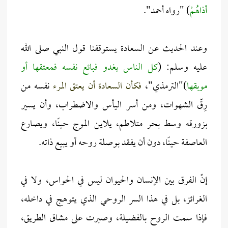
أذاهُمْ
) "رواه أحمد".
وعند الحديث عن السعادة يستوقفنا قول النبي صلى الله
عليه وسلم: (
كل الناس يغدو فبائع نفسه فمعتقها أو
موبقها
)"الترمذي"،
فكأن السعادة أن يعتق المرء
نفسه من
رِقّ الشهوات، ومن أسر اليأس والاضطراب، وأن يسير
بزورقه وسط بحر متلاطم، يلاين الموج حينًا، ويصارع
العاصفة حينًا، دون أن يفقد بوصلة روحه أو يبيع ذاته.
إنّ الفرق بين الإنسان والحيوان ليس في الحواس، ولا في
الغرائز، بل في هذا السر الروحي الذي يتوهج في داخله،
فإذا سمت الروح بالفضيلة، وصبرت على مشاق الطريق،