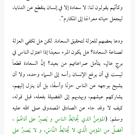
وكأنّهم يقولون لنا: لا سعادة إلا في إنسان ينقطع عن الدنايا،
ليجعل حياته معراجًا إلى المكارم".
ودعا بعضهم للعزلة لتحقيق السعادة. لكن هل تكفي العزلة
لصناعة السعادة؟ هل يكون المرء سعيدًا إذا اعتزل الناس في
برجٍ عالٍ، يتأمل صراعاتهم من بعيد؟ إنّ السعادة قطعاً
ليست في أن يرفع الإنسان رأسه إلى السماء وحده، ولا أن
يشيح بوجهه عن الناس حزنًا وأسفًا، بل أن ينزل إليهم،
يشاركهم عيشهم، ويهديهم إلى الفضيلة بفعله، قبل قوله،
كيف لا وقد جاء عن الصادق المصدوق صلى الله عليه
وسلم: (
المؤمِنُ الذي يُخالِطُ الناسِ و يَصبِرُ على أذاهُمْ ،
أفضلُ من المؤمِنِ الَّذي لا يُخالِطُ النَّاسَ، و لا يَصبرُ على