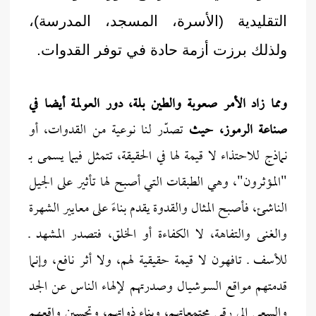
التقليدية (الأسرة، المسجد، المدرسة)،
ولذلك برزت أزمة حادة في توفر القدوات.
ومما زاد الأمر صعوبة والطين بلة، دور العولمة أيضا في
صناعة الرموز، حيث
تصدّر لنا نوعية من القدوات، أو
نماذج للاحتذاء لا قيمة لها في الحقيقة، تتمثل فيما يسمى بـ
"المؤثرون"، وهي الطبقات التي أصبح لها تأثير على الجيل
الناشئ، فأصبح المثال والقدوة يقدم بناءً على معايير الشهرة
والغنى والتفاهة، لا الكفاءة أو الخلق، فتصدر المشهد ـ
للأسف ـ تافهون لا قيمة حقيقية لهم، ولا أثر نافع، وإنما
قدمتهم مواقع السوشيال وصدرتهم لإلهاء الناس عن الجد
والسعي إلى رقي مجتمعاتهم، وبناء ذواتهم، وتحسين واقعهم