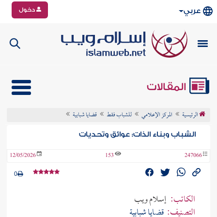
دخول
عربي
المقالات
الرئيسية
المركز الإعلامي
للشباب فقط
قضايا شبابية
الشباب وبناء الذات: عوائق وتحديات
12/05/2026
153
247066
0
الكاتب:
إسلام ويب
التصنيف:
قضايا شبابية