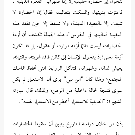
تتحول إلى حضارة حقيقية إلا إذا صهرتها "الفكرة الدينية"،
فاعتزت بدينها، وتمسكت بتعاليمه فقال"إن الحضارة لا
تنبعث إلا بالعقيدة الدينية، ولا تسقط إلا حين تفقد هذه
العقيدة فعاليتها في النفوس"، هذه الجملة تكشف أن أزمة
الحضارات ليست دائمًا أزمة موارد، أو عقول، بل قد تكون
أزمة معنى؛ إذ يتحول الإنسان إلى كائن فاقد لهويته، وانتمائه،
يعيش لذاته، وشهواته، فتتآكل الروابط التي تحفظ تماسك
المجتمع؛ ولهذا كان "ابن نبي" يرى أن الاستعمار لم يكن
سوى نتيجة لحالة داخلية من الوهن؛ ولذلك قال عبارته
الشهيرة: "القابلية للاستعمار أخطر من الاستعمار نفسه".
إذن من خلال دراسة التاريخ يتبين أن سقوط الحضارات