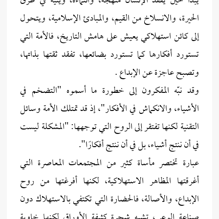
يبدأ حين يفقد الإنسان منهجه، وانتماءه، ويتيه في طرق
الحيرة، والانسلاخ من القيم، والمبادئ الإسلامية، ويتحول
إلى كائن استهلاكي يعيش على هامش التاريخ، فالأمة التي
تستورد أفكارها كما تستورد بضائعها، تفقد ثقتها بذاتها،
وتصبح عاجزة عن الإبداع .
وقد نبّه المفكرون إلى خطورة ما أسموه "التضخم في
الأشياء، والانكماش في الأفكار"، إذ قد تمتلك الأمة وسائل
التقنية لكنها تفتقر إلى الروح التي توجهها: "المشكلة ليست
في أن ننتج أشياء، بل في أن ننتج أفكارًا".
عبارة تختصر مأساة كثير من المجتمعات المعاصرة التي
أغرقتها المظاهر الاستهلاكية، لكنها أفرغتها من روح
الإبداع، والأصالة، فالحضارة التي تكتفي بالاستهلاك دون
صناعة الوعي، تشبه شجرة كثيفة الأوراق لكنها خاوية