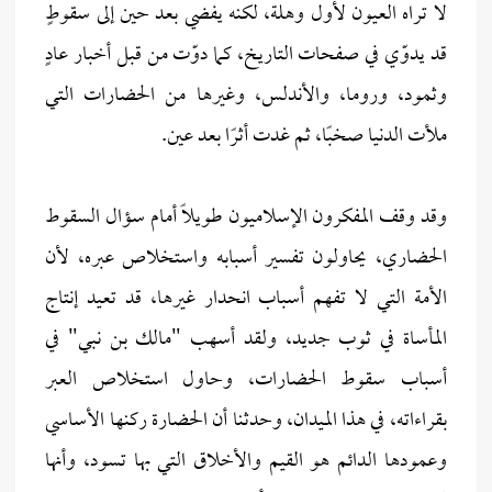
لا تراه العيون لأول وهلة، لكنه يفضي بعد حين إلى سقوطٍ
قد يدوّي في صفحات التاريخ، كما دوّت من قبل أخبار عادٍ
وثمود، وروما، والأندلس، وغيرها من الحضارات التي
ملأت الدنيا صخبًا، ثم غدت أثرًا بعد عين.
وقد وقف المفكرون الإسلاميون طويلًا أمام سؤال السقوط
الحضاري، يحاولون تفسير أسبابه واستخلاص عبره، لأن
الأمة التي لا تفهم أسباب انحدار غيرها، قد تعيد إنتاج
المأساة في ثوب جديد، ولقد أسهب "مالك بن نبي" في
أسباب سقوط الحضارات، وحاول استخلاص العبر
بقراءاته، في هذا الميدان، وحدثنا أن الحضارة ركنها الأساسي
وعمودها الدائم هو القيم والأخلاق التي بها تسود، وأنها