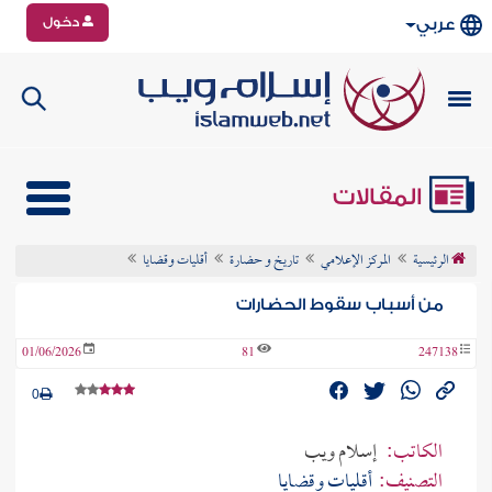
دخول
عربي
المقالات
الرئيسية
المركز الإعلامي
تاريخ و حضارة
أقليات وقضايا
من أسباب سقوط الحضارات
01/06/2026
81
247138
0
الكاتب:
إسلام ويب
التصنيف:
أقليات وقضايا