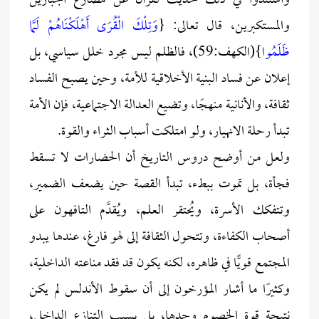
واستندوا في ذلك لحديث لقرآن عن مصارع الجبارين
والمستكبرين، قال تعالى: {
وَتِلْكَ الْقُرَى أَهْلَكْنَاهُمْ لَمَّا
ظَلَمُوا
}(الكهف:59)، فالظلم ليس مجرد خلل سياسي، بل
إعلان عن فساد البنية الأخلاقية للأمة، وحين يصبح الفساد
ثقافة، والأنانية منهجًا، وتضيع العدالة الاجتماعية، فإن الأمة
تبدأ رحلة الانهيار، ولو امتلكت أسباب الثراء والقوة.
ولعل من أوضح دروس التاريخ أن الحضارات لا تسقط
فجأة، بل تموت ببطء، تبدأ القصة حين يضعف الضمير،
وتتفكك الأسرة، ويُحتقر العلم، ويُقدَّم التافهون على
أصحاب الكفاءة، وتتحول الثقافة إلى لهو فارغ، عندها يبدو
المجتمع قويًّا في ظاهره، لكنه يكون قد فقد مناعته الداخلية،
وكثيرًا ما أشار المؤرخون إلى أن سقوط الأندلس لم يكن
نتيجة قوة الخصوم وحدها، بل بسبب التنازع الداخلي،