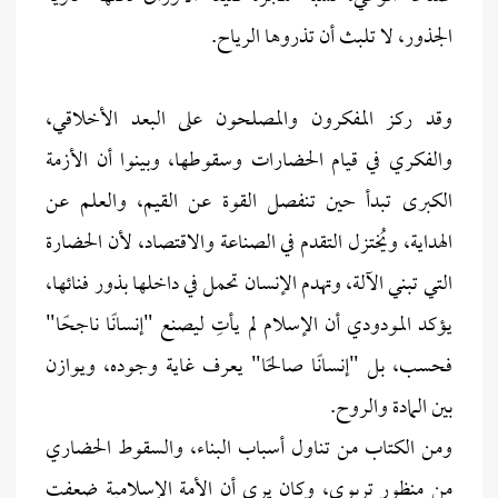
الجذور، لا تلبث أن تذروها الرياح.
وقد ركز المفكرون والمصلحون على البعد الأخلاقي،
والفكري في قيام الحضارات وسقوطها، وبينوا أن الأزمة
الكبرى تبدأ حين تنفصل القوة عن القيم، والعلم عن
الهداية، ويُختزل التقدم في الصناعة والاقتصاد، لأن الحضارة
التي تبني الآلة، وتهدم الإنسان تحمل في داخلها بذور فنائها،
يؤكد المودودي أن الإسلام لم يأتِ ليصنع "إنسانًا ناجحًا"
فحسب، بل "إنسانًا صالحًا" يعرف غاية وجوده، ويوازن
بين المادة والروح.
ومن الكتاب من تناول أسباب البناء، والسقوط الحضاري
من منظور تربوي، وكان يرى أن الأمة الإسلامية ضعفت