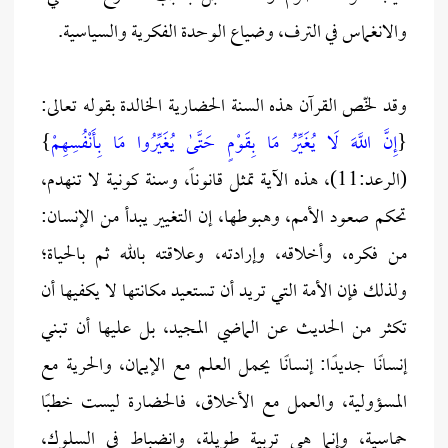
والانغماس في الترف، وضياع الوحدة الفكرية والسياسية.
وقد لخّص القرآن هذه السنة الحضارية الخالدة بقوله تعالى:
{
إِنَّ اللَّهَ لَا يُغَيِّرُ مَا بِقَوْمٍ حَتَّىٰ يُغَيِّرُوا مَا بِأَنْفُسِهِمْ
}
(الرعد:11)، هذه الآية تمثل قانوناً، وسنة كونية لا تنهدم،
تحكم صعود الأمم، وهبوطها، إن التغيير يبدأ من الإنسان:
من فكره، وأخلاقه، وإرادته، وعلاقته بالله ثم بالحياة؛
ولذلك فإن الأمة التي تريد أن تستعيد مكانتها لا يكفيها أن
تكثر من الحديث عن الماضي المجيد، بل عليها أن تبني
إنسانًا جديدًا: إنسانًا يحمل العلم مع الإيمان، والحرية مع
المسؤولية، والعمل مع الأخلاق، فالحضارة ليست خطبًا
حماسية، وإنما هي تربية طويلة، وانضباط في السلوك،