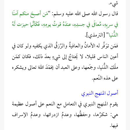
شيء.
قال رسول الله صلى الله عليه وسلم: "
مَن أصبحَ منكم آمنًا
في سربِهِ، مُعافًى في جسدِهِ، عندَهُ قوتُ يومِهِ، فَكَأنَّما حيزت لَهُ
الدُّنيا
" [الترمذي].
فمَن توَفَّر له الأمانُ والعافيةُ والرِّزقُ الذي يكفيه ولو كان في
أعين الناس قليلا، لا يَحتاجُ إلى شيءٍ بعدَ ذلك، فكان كمَن
ملَك الدُّنيا، وجمَعها، وعلى العبد أن يحَمْدَ اللهَ تعالى ويشكره
على هذه النّعم.
أصول المنهج النبوي
يقوم المنهج النبوي في التعامل مع النعم على أصول عظيمة
هي: شكرُها، وحفظُها، وعدمُ ازدرائها، وعدمُ الإسراف
فيها.