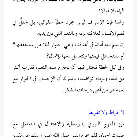
الماء بلا مبالاة.
ولهذا فإن الإسراف ليس مجرد خطأٍ سلوكي، بل خللٌ في
فهم الإنسان لعلاقته بربه وبالنعم التي بين يديه.
إن نعم الله أمانة في أعناقنا، وهي اختبار لنا: هل سنحفظها؟
أم سنتجاهل قيمتها ونتعامل معها بإهمال؟
وفي كل لحظة نختار فيها أن نحترم هذه النعم، نقترب أكثر
من الله، ونزداد تواضعا، وندرك أن الإحسان في الجوارِ مع
نعمه هو من أعلى درجات الشكر.
لا إفراط ولا تفريط
تميز المنهج النبوي بالوسطية والاعتدال في التعامل مع
طيبات الحياة. فلم يحرم النبي صلى الله عليه وسلم على نفسه