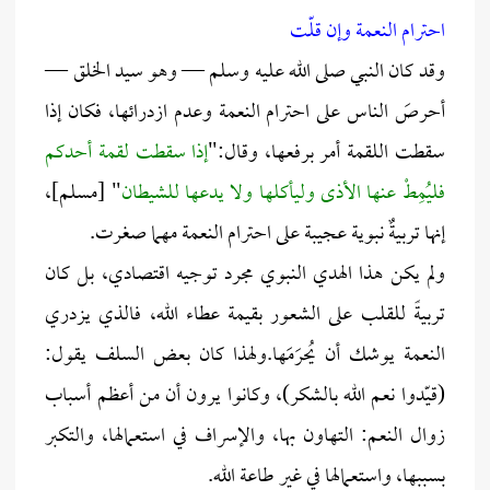
احترام النعمة وإن قلّت
وقد كان النبي صلى الله عليه وسلم — وهو سيد الخلق —
أحرصَ الناس على احترام النعمة وعدم ازدرائها، فكان إذا
سقطت اللقمة أمر برفعها، وقال:"
إذا سقطت لقمة أحدكم
فليُمِطْ عنها الأذى وليأكلها ولا يدعها للشيطان
" [مسلم]،
إنها تربيةٌ نبوية عجيبة على احترام النعمة مهما صغرت.
ولم يكن هذا الهدي النبوي مجرد توجيه اقتصادي، بل كان
تربيةً للقلب على الشعور بقيمة عطاء الله، فالذي يزدري
النعمة يوشك أن يُحرَمَها.ولهذا كان بعض السلف يقول:
(قيّدوا نعم الله بالشكر)، وكانوا يرون أن من أعظم أسباب
زوال النعم: التهاون بها، والإسراف في استعمالها، والتكبر
بسببها، واستعمالها في غير طاعة الله.