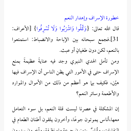
خطورة الإسراف وإهدار النعم
قال الله تعالى: {
وَكُلُوا وَاشْرَبُوا وَلَا تُسْرِفُوا
} [الأعراف:
31].فجمع سبحانه بين الإباحة والانضباط: استمتعوا
بالنعم، لكن دون طغيانٍ أو عبث.
ومن تأمل الهدي النبوي وجد فيه عنايةً عظيمةً بمنع
الإسراف حتى في الأمور التي يظن الناس أن الإسراف فيها
هيّن، فكيف بما هو أعظم من ذلك من الأموال والموارد
والأطعمة وسائر النعم؟
إن المشكلة في عصرنا ليست قلة النعم، بل سوء التعامل
معها،أناس يموتون جوعًا، وأخرون يلقون أطنان الطعام في
النفايات، وأناسٌ يتمنون جرعة ماء نظيفة، وآخرون يهدرون