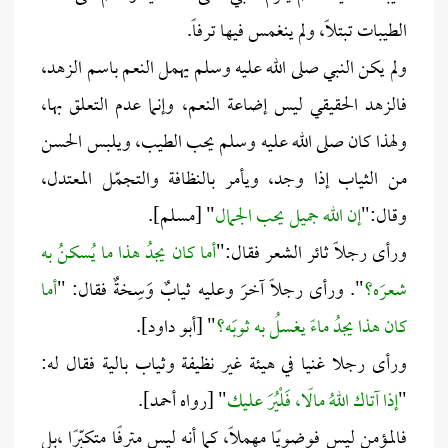
الطيبات تبتلاً، ولم ينغمس فيها ترفاً.
ولم يكن النبي صلى الله عليه وسلم يهمل النعم باسم الزهد،
فالزهد الحقيقي ليس إضاعة النعم، وإنما عدم التعلق بها،
ولهذا كان صلى الله عليه وسلم يحب الطيب، ويلبس الحسن
من الثياب إذا وجد، ويأمر بالنظافة والتجمّل المعتدل،
وقال:"
إن الله جميل يحب الجمال
" [مسلم].
ورأى رجلًا ثائر الشعر فقال:"
أما كان يجدُ هذا ما يُسكنُ به
شعرَه؟
". ورأى رجلًا آخرَ وعليه ثيابٌ وَسِخةٌ فقال: "
أما
كان هذا يجدُ ماءً يغسلُ به ثوبَه؟
" [أبو داود].
ورأى رجلا غنيا في هيئة غير نظيفة وثياب بالية فقال له:
"
إذا آتاك اللهُ مالًا، فَلْيُرَ عليك
" [رواه أحمد].
فالمؤمن ليس فوضويًا مهملًا، كما أنه ليس مترفًا متكبّرًا ،بل