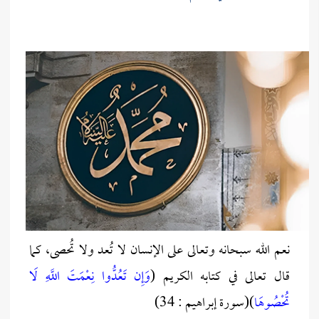
نعم الله سبحانه وتعالى على الإنسان لا تُعد ولا تُحصى، كما
قال تعالى في كتابه الكريم (
وَإِن تَعُدُّوا نِعْمَتَ اللَّهِ لَا
تُحْصُوهَا
)(سورة إبراهيم : 34)