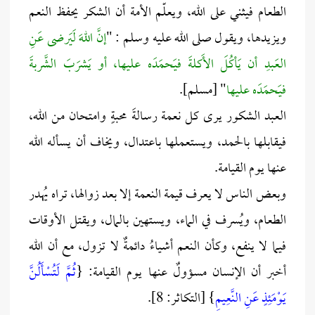
الطعام فيثني على الله، ويعلّم الأمة أن الشكر يحفظ النعم
ويزيدها، ويقول صلى الله عليه وسلم : "
إنَّ اللهَ لَيَرضى عَنِ
العَبدِ أن يَأكُلَ الأَكلةَ فيَحمَدَه عليها، أو يَشرَبَ الشَّربةَ
فيَحمَدَه عليها
" [مسلم].
العبد الشكور يرى كل نعمة رسالةَ محبةٍ وامتحان من الله،
فيقابلها بالحمد، ويستعملها باعتدال، ويخاف أن يسأله الله
عنها يوم القيامة.
وبعض الناس لا يعرف قيمة النعمة إلا بعد زوالها، تراه يُهدر
الطعام، ويُسرف في الماء، ويستهين بالمال، ويقتل الأوقات
فيما لا ينفع، وكأن النعم أشياءُ دائمةٌ لا تزول، مع أن الله
أخبر أن الإنسان مسؤولٌ عنها يوم القيامة: {
ثُمَّ لَتُسْأَلُنَّ
يَوْمَئِذٍ عَنِ النَّعِيمِ
} [التكاثر: 8].