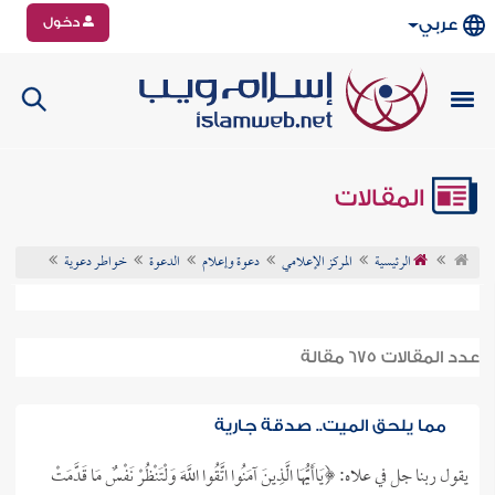
دخول
عربي
المقالات
الرئيسية
المركز الإعلامي
دعوة وإعلام
الدعوة
خواطـر دعوية
عدد المقالات 675 مقالة
مما يلحق الميت.. صدقة جارية
يقول ربنا جل في علاه: ﴿يَاأَيُّهَا الَّذِينَ آمَنُوا اتَّقُوا اللَّهَ وَلْتَنْظُرْ نَفْسٌ مَا قَدَّمَتْ