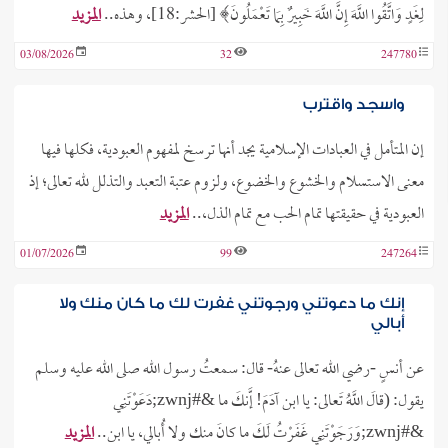
لِغَدٍ وَاتَّقُوا اللَّهَ إِنَّ اللَّهَ خَبِيرٌ بِمَا تَعْمَلُونَ﴾ [الحشر:18]، وهذه..
المزيد
03/08/2026
32
247780
واسجد واقترب
إن المتأمل في العبادات الإسلامية يجد أنها ترسخ لمفهوم العبودية، فكلها فيها
معنى الاستسلام والخشوع والخضوع، ولزوم عتبة التعبد والتذلل لله تعالى؛ إذ
العبودية في حقيقتها تمام الحب مع تمام الذل،..
المزيد
01/07/2026
99
247264
إنك ما دعوتني ورجوتني غفرت لك ما كان منك ولا
أبالي
عن أنسٍ -رضي الله تعالى عنهُ- قال: سمعتُ رسول الله صلى الله عليه وسلم
يقول: (قالَ اللَّهُ تَعالى: يا ابن آدَمَ! إَّنكَ ما &#zwnj;دَعَوْتَنِي
&#zwnj;وَرَجَوْتَنِي غَفَرْتُ لَكَ ما كانَ منك ولا أُبالي، يا ابن..
المزيد