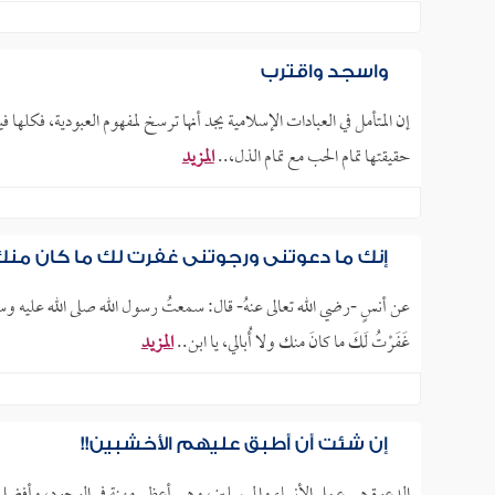
واسجد واقترب
إن المتأمل في العبادات الإسلامية يجد أنها ترسخ لمفهوم العبودية، فكلها 
حقيقتها تمام الحب مع تمام الذل،..
المزيد
إنك ما دعوتني ورجوتني غفرت لك ما كان منك و
غَفَرْتُ لَكَ ما كانَ منك ولا أُبالي، يا ابن..
المزيد
إن شئت أن أطبق عليهم الأخشبين!!
الدعوة هي عمل الأنبياء والمرسلين، وهي أعظم مهنة في الوجود، وأفضل ما 