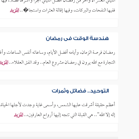
الليالي العشر الأواخر من رمضان أفضل الليالي أجرا وأكثرها فضلا، في
ففيها النفحات والبركات، وفيها إقالة العثرات واستجا�..
المزيد
هندسة الوقت في رمضان
رمضان فرصة الزمان، وأيامه أفضل الأيام، وساعاته أنفس الساعات وأغ
التجارة مع الله يرون في رمضان مشروع العام.. وقد اتفق العقلاء..
المزيد
التوحيد.. فضائل وثمرات
أعظم حقيقة أشرقت عليها الشمس، وأسمى غاية وجدت لأجلها الحياة، ه
إله إلا الله".. هي القبلة التي تتجه إليها أرواح العارفين،..
المزيد