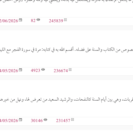
82
245839
2/06/2026
النصوص من الكتاب والسنة على فضله. أقسم الله به في كتابه: مرة في سورة الفجر مع الليا
4923
236674
4/05/2026
 قربات، وهي بين أيام السنة كالنفحات، والرشيد السعيد من تعرض لها، ونهل من خيرها
30146
231457
4/05/2026