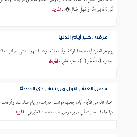
مِّمَّن دَعَا إِلَى اللَّهِ وَعَمِلَ صَالِ�..
المزيد
عرفة.. خير أيام الدنيا
يوم عرفة من أيام الله المباركة، وأيامه المعدودة المشهودة التي تضافرت 
العشر، {وَالْفَجْرِ (1) وَلَيَالٍ عَشْرٍ..
المزيد
فضل العشر الأول من شهر ذي الحجة
اختار الله من الأيام أياما جعلها مواسم خيرات، وأيام عبادات، وأوقات
كما جاء في حديث أبي هريرة رضي الله عنه عند الطبراني..
المزيد