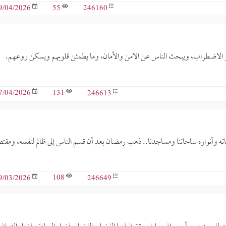
55
246160
9/04/2026
ر الاضطراب، ويبحث الناس عن الامن والأمان، وما يطمئن قلوبهم ويسكن روعهم.
131
246613
7/04/2026
كاته وأنواره ساحاتنا ومساجدنا.. ذهب رمضان بعد أن قسم الناس إلى ظالم لنفسه، ومقت
108
246649
9/03/2026