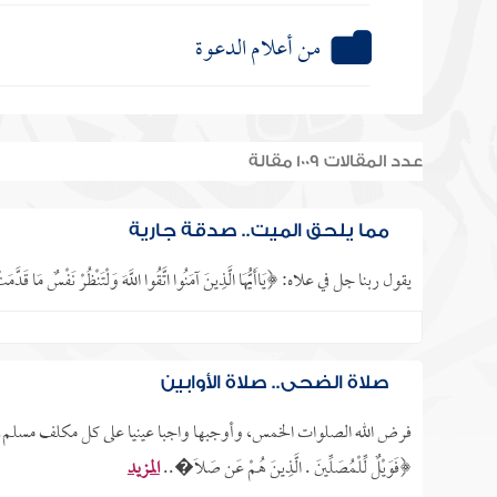
من أعلام الدعوة
عدد المقالات 1009 مقالة
مما يلحق الميت.. صدقة جارية
يقول ربنا جل في علاه: ﴿يَاأَيُّهَا الَّذِينَ آمَنُوا اتَّقُوا اللَّهَ وَلْتَنْظُرْ نَفْسٌ مَا قَدَّمَتْ لِغَدٍ و
صلاة الضحى.. صلاة الأوابين
فرض الله الصلوات الخمس، وأوجبها واجبا عينيا على كل مكلف مسلم.. 
﴿فَوَيْلٌ لِّلْمُصَلِّينَ . الَّذِينَ هُمْ عَن صَلَا�..
المزيد