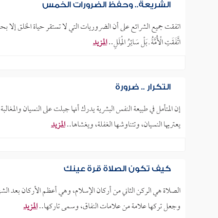
الشريعة.. وحفظ الضرورات الخمس
اتفقت جميع الشرائع على أن الضروريات التي لا تستقر حياة الخلق إلا بحف
اتَّفَقَتِ الْأُمَّةُ ـ بَلْ سَائِرُ الْمِلَلِ..
المزيد
التكرار .. ضرورة
إن المتأمل في طبيعة النفس البشرية يدرك أنها جبلت على النسيان والمغالب
يعتريها النسيان، وتتناوشها الغفلة، ويغشاها..
المزيد
كيف تكون الصلاة قرة عينك
الصلاة هي الركن الثاني من أركان الإسلام، وهي أعظم الأركان بعد الشها
وجعل تركها علامة من علامات النفاق، وسمى تاركها..
المزيد