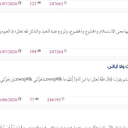
122
247663
1/07/2026
فيها معنى الاستسلام والخشوع والخضوع، ولزوم عتبة التعبد والتذلل لله تعالى؛ إذ العبودية
104
247264
1/07/2026
لا أبالي
عن أنسٍ -رضي الله تعالى عنهُ- قال: سمعتُ رسول الله صلى الله عليه وسلم يقول: (قالَ اللَّهُ تَعالى: يا ابن آدَمَ! إَّنكَ ما &#zwnj;دَعَوْتَنِي &#zwnj;وَرَجَوْتَنِي
77
246193
6/06/2026
يشغل الإنسان به فكره، ويستعمل فيه بدنه، ويقضي فيه وقته وعمره {وَمَنْ أَحْسَنُ قَوْل