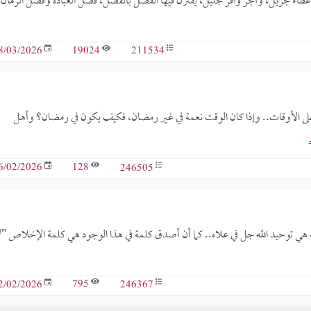
ها عطاء جزيل، وأجر وافر جليل، يقترن فيها الفضل بالفضل، فضل العبادة وفضل الزمان؛
19024
211534
8/03/2026
لى الأوقات.. وإذا كان الوقت نعمة في غير رمضان، فكيف يكون في رمضان؟ وأهل
128
246505
6/02/2026
ي توحيد الله جل في علاه.. كما أن أصدق كلمة في هذا الوجود هي كلمة الإخلاص "ل
795
246367
2/02/2026