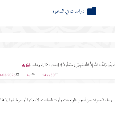
دراسات في الدعوة
َاتَّقُوا اللَّهَ إِنَّ اللَّهَ خَبِيرٌ بِمَا تَعْمَلُونَ﴾ [الحشر:18]، وهذه..
المزيد
47
247780
3/08/2026
وهذه الصلوات من أوجب الواجبات وأوكد العبادات، لا يتركها أو يفرط فيها إلا مخ