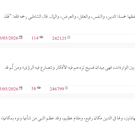
ظها خمسة: الدين، والنفس، والعقل، والعرض، والمال. قال الشاطبي رحمه الله: "فَقَدَ
114
242125
0/05/2026
ة بين الواردات، فهي ميدان فسيح تزدحم فيه الأفكار وتتصارع فيه الرؤى؛ ومن ثَّم قد
58
246799
5/05/2026
دتين، ولها في الدين مكان رفيع، ومقام عظيم، وقد عظم النبي من شأنها ونوه بمكانها،