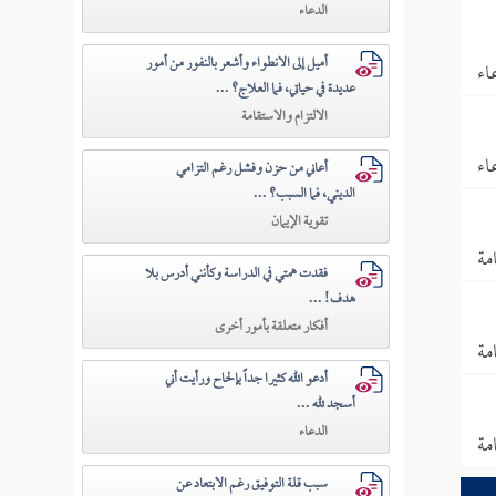
الدعاء
أميل إلى الانطواء وأشعر بالنفور من أمور
اء
عديدة في حياتي، فما العلاج؟ ...
الالتزام والاستقامة
اء
أعاني من حزن وفشل رغم التزامي
الديني، فما السبب؟ ...
تقوية الإيمان
مة
فقدت همتي في الدراسة وكأنني أدرس بلا
هدف! ...
أفكار متعلقة بأمور أخرى
مة
أدعو الله كثيرا جداً بإلحاح ورأيت أني
أسجد لله ...
الدعاء
مة
سبب قلة التوفيق رغم الابتعاد عن