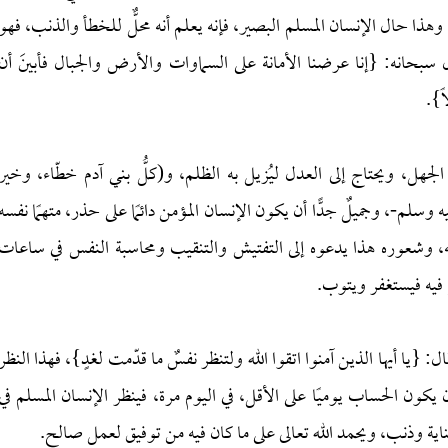
ا حال الإنسان المسلم البصير، فإنه يعلم أنه محلٌّ للخطأ والذنب، فهو
 سبحانه: {إنا عرضنا الأمانة على السماوات والأرض والجبال فأبينَ أن
ً}.
 الجهل، ويحتاج إلى العدل ليُزيل به الظلم، و(كلُّ بني آدم خطّاء، وخير
 وسلم-، وجميلٌ جدًّا أن يكون الإنسان المؤمن دائمًا على حذر، متهمًا نفسه
ه، وشعوره هذا يدعوه إلى التفتيش والتنقيب ومحاسبة النفس في ساعات
قع فيه فيستغفر ويتوب.
قال: {يا أيها الذين آمنوا اتقوا الله ولتنظر نفسٌ ما قدّمت لغدٍ}، فهذا النظر
ون الحساب يوميًا على الأقل، في اليوم مرة، فينظر الإنسان المسلم في
اية وذنب، ويحمد الله تعالى على ما كان فيه من توفيق لعمل صالح.