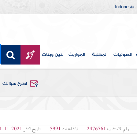
Indonesia
الصوتيات
المكتبة
المواريث
بنين وبنات
اطرح سؤالك
رقم الاستشارة
2476761
المشاهدات
5991
تاريخ النشر
2021-11-21