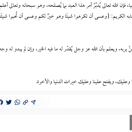
 فإن الله تعالى يُدبِّرُ أمر هذا العبد بما يُصلحه، وهو سبحانه وتعالى أعلم
به الكريم: {وعسى أن تكرهوا شيئًا وهو خيرٌ لكم وعسى أن تُحبوا شيئًا
َّ بربه، ويعلم بأن الله عز وجل يُقدّر له ما فيه الخير، وإن لم يبدو له وجه
نا وعليك، ويفتح علينا وعليك خيرات الدنيا والآخرة.