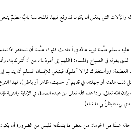
والزَّلات التي يمكن أن يكون قد وقع فيها، فالمحاسبة بابٌ عظيمٌ ينبغي
 وسلم علَّمنا توبة عامَّة في أحاديث كثيرة، علَّمنا أن نستغفر ممّا نعلم
ظيم الذي يقوله في الصباح والمساء: (اللهم إني أعوذ بك من أن أُشرك بك وأنا
ت العظيمة: (وأستغفرك لما لا أعلم)، فينبغي للإنسان المسلم أن يتوب إلى
من كل ذنب علمته أو جهلته، في قديم أو حديث، ظاهر أو باطن)، فهذا النوع
ذن الله تعالى، وإذا علم الله تعالى من عبده الصدق في الإنابة والتوبة فإنه
دي بي، فليظنُّ بي ما شاء).
 حاله شيئًا من الحرمان من بعض ما يتمنّاه؛ فليس من الضرورة أن يكون