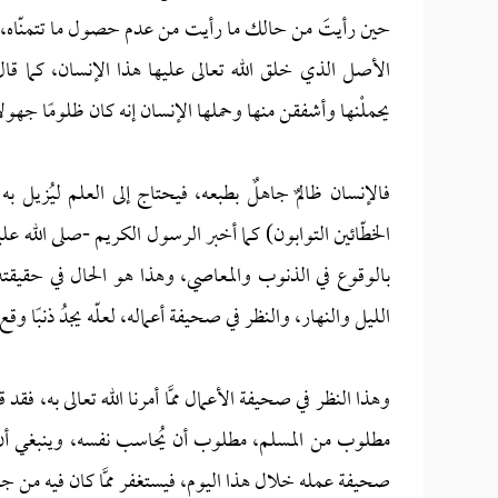
حين رأيتَ من حالك ما رأيت من عدم حصول ما تتمنّاه، وهذ
الأصل الذي خلق الله تعالى عليها هذا الإنسان، كما قال
يحملْنها وأشفقن منها وحملها الإنسان إنه كان ظلومًا جهولا
فالإنسان ظالمٌ جاهلٌ بطبعه، فيحتاج إلى العلم ليُزيل به
الخطّائين التوابون) كما أخبر الرسول الكريم -صلى الله عليه
بالوقوع في الذنوب والمعاصي، وهذا هو الحال في حقيقت
الليل والنهار، والنظر في صحيفة أعماله، لعلّه يجدُ ذنبًا و
وهذا النظر في صحيفة الأعمال ممَّا أمرنا الله تعالى به، فقد 
مطلوب من المسلم، مطلوب أن يُحاسب نفسه، وينبغي أن يك
صحيفة عمله خلال هذا اليوم، فيستغفر ممَّا كان فيه من جن