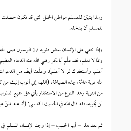
وبهذا يتبيّن للمسلم مواطن الخلل التي قد تكون حصلت له 
للمسلم أن يدخله.
وإذا خفي على الإنسان بعض ذنوبه فإن الرسول صلى الله عليه
وممَّا لا نعلم، فقد علَّم أبا بكر رضي الله عنه الدعاء الع
أعلم، وأستغفرك لما لا أعلم)، وعلَّمنا أيضًا من الدعوا
الله توبة عامَّة، بهذه الصياغة، (اللهم إني أتوب إليك 
من التوبة وهذا النوع من الاستغفار يأتي على جميع الذنوب بإ
لن يُخيبَه، فقد قال الله في الحديث القدسي: (أنا عند ظنّ عب
ثم بعد هذا – أيها الحبيب – إذا وجد الإنسان المسلم في